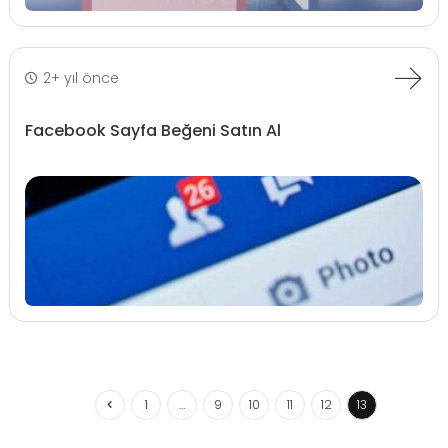
2+ yıl önce
Facebook Sayfa Beğeni Satın Al
1
…
9
10
11
12
13