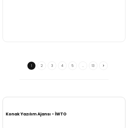
1
2
3
4
5
…
13
Konak Yazılım Ajansı - İWTO