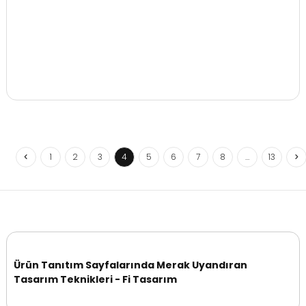
1
2
3
4
5
6
7
8
…
13
Ürün Tanıtım Sayfalarında Merak Uyandıran
Tasarım Teknikleri - Fi Tasarım