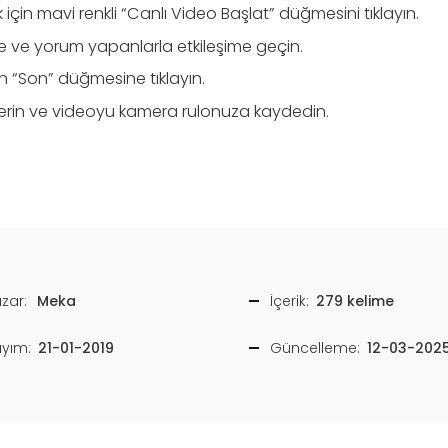
çin mavi renkli “Canlı Video Başlat” düğmesini tıklayın.
e ve yorum yapanlarla etkileşime geçin.
çin “Son” düğmesine tıklayın.
erin ve videoyu kamera rulonuza kaydedin.
zar:
Meka
İçerik:
279 kelime
ayım:
21-01-2019
Güncelleme:
12-03-202