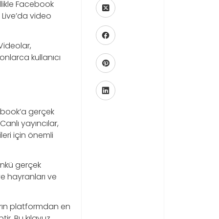
llikle Facebook
k Live’da video
Videolar,
onlarca kullanıcı
ebook’a gerçek
Canlı yayıncılar,
leri için önemli
ünkü gerçek
e hayranları ve
arın platformdan en
ir. Bu kılavuz,