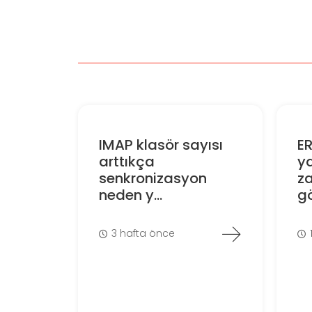
IMAP klasör sayısı
E
arttıkça
ya
senkronizasyon
z
neden y...
gö
3 hafta önce