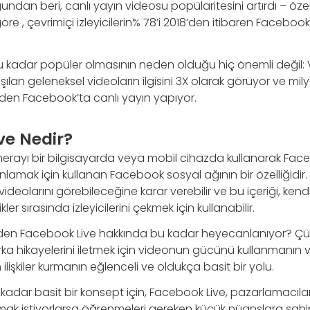
dan beri, canlı yayın videosu popülaritesini artırdı – öze
öre , çevrimiçi izleyicilerin% 78’i 2018’den itibaren Faceboo
u kadar popüler olmasının neden olduğu hiç önemli değil: 
lan geleneksel videoların ilgisini 3X olarak görüyor ve mily
den Facebook’ta canlı yayın yapıyor.
ve Nedir?
erayı bir bilgisayarda veya mobil cihazda kullanarak Fac
lamak için kullanan Facebook sosyal ağının bir özelliğidir. 
deolarını görebileceğine karar verebilir ve bu içeriği, kendi
kler sırasında izleyicilerini çekmek için kullanabilir.
den Facebook Live hakkında bu kadar heyecanlanıyor? Ç
ka hikayelerini iletmek için videonun gücünü kullanmanın v
 ilişkiler kurmanın eğlenceli ve oldukça basit bir yolu.
u kadar basit bir konsept için, Facebook Live, pazarlamacıl
nmak istiyorlarsa öğrenmeleri gereken küçük nüanslara sahipt