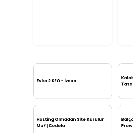
Kala
Evka 2 SEO - İzseo
Tasa
Hosting Olmadan Site Kurulur
Balç
Mu? | Codela
Prow