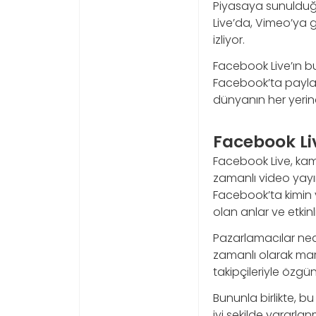
Piyasaya sunulduğun
Live’da, Vimeo’ya g
izliyor.
Facebook Live’ın b
Facebook’ta paylaşı
dünyanın her yerin
Facebook Li
Facebook Live, kam
zamanlı video yayın
Facebook’ta kimin vi
olan anlar ve etkinli
Pazarlamacılar ne
zamanlı olarak mar
takipçileriyle özgün
Bununla birlikte, b
iyi şekilde yararla