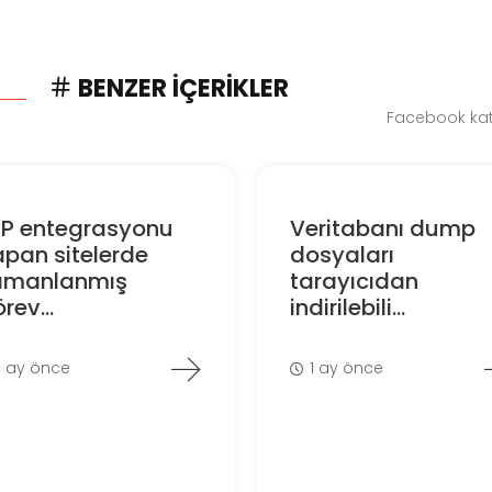
BENZER İÇERIKLER
Facebook kate
RP entegrasyonu
Veritabanı dump
pan sitelerde
dosyaları
amanlanmış
tarayıcıdan
rev...
indirilebili...
1 ay önce
1 ay önce