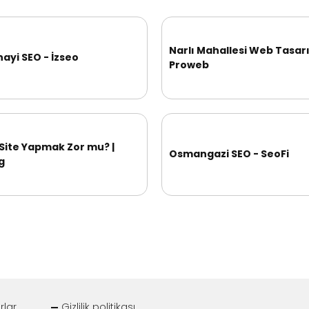
Narlı Mahallesi Web Tasar
nayi SEO - İzseo
Proweb
Site Yapmak Zor mu? |
Osmangazi SEO - SeoFi
g
rlar
Gizlilik politikası