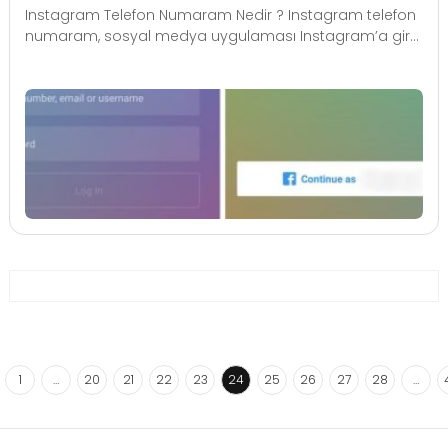
Instagram Telefon Numaram Nedir ? Instagram telefon
numaram, sosyal medya uygulaması Instagram’a gir...
1
…
20
21
22
23
24
25
26
27
28
…