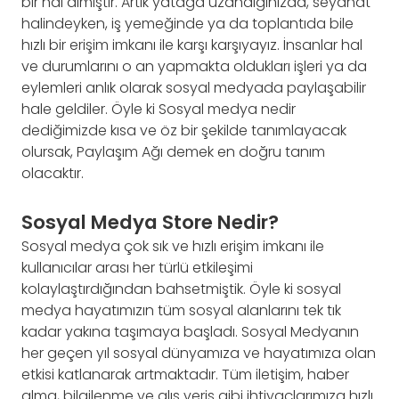
bir hal almıştır. Artık yatağa uzandığınızda, seyahat
halindeyken, iş yemeğinde ya da toplantıda bile
hızlı bir erişim imkanı ile karşı karşıyayız. İnsanlar hal
ve durumlarını o an yapmakta oldukları işleri ya da
eylemleri anlık olarak sosyal medyada paylaşabilir
hale geldiler. Öyle ki Sosyal medya nedir
dediğimizde kısa ve öz bir şekilde tanımlayacak
olursak, Paylaşım Ağı demek en doğru tanım
olacaktır.
Sosyal Medya Store Nedir?
Sosyal medya çok sık ve hızlı erişim imkanı ile
kullanıcılar arası her türlü etkileşimi
kolaylaştırdığından bahsetmiştik. Öyle ki sosyal
medya hayatımızın tüm sosyal alanlarını tek tık
kadar yakına taşımaya başladı. Sosyal Medyanın
her geçen yıl sosyal dünyamıza ve hayatımıza olan
etkisi katlanarak artmaktadır. Tüm iletişim, haber
alma, bilgilenme ve alış veriş gibi ihtiyaçlarımıza hızlı