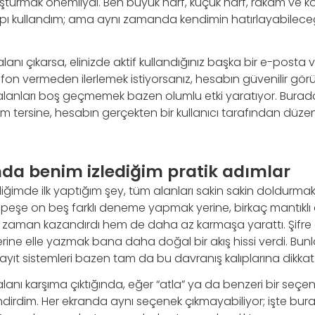
oluşturmak önemliydi. Ben büyük harf, küçük harf, rakam ve 
pı kullandım; ama aynı zamanda kendimin hatırlayabileceğ
anı çıkarsa, elinizde aktif kullandığınız başka bir e-posta
elefon vermeden ilerlemek istiyorsanız, hesabın güvenilir gö
alanları boş geçmemek bazen olumlu etki yaratıyor. Bura
m tersine, hesabın gerçekten bir kullanıcı tarafından düzenli
nda benim izlediğim pratik adımlar
iğimde ilk yaptığım şey, tüm alanları sakin sakin doldurmak 
peşe on beş farklı deneme yapmak yerine, birkaç mantıklı a
m zaman kazandırdı hem de daha az karmaşa yarattı. Şifr
rine elle yazmak bana daha doğal bir akış hissi verdi. Bun
yıt sistemleri bazen tam da bu davranış kalıplarına dikkat
lanı karşıma çıktığında, eğer “atla” ya da benzeri bir seç
irdim. Her ekranda aynı seçenek çıkmayabiliyor; işte bur