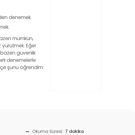
.
iden denemek.
mek.
bazen mümkün,
iz yürütmek. Eğer
; bazen güvenlik
abırlı denemelerle
ikçe şunu öğrendim:
Okuma Süresi:
7 dakika