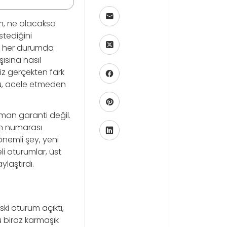
m, ne olacaksa
stediğini
a, her durumda
şısına nasıl
iniz gerçekten fark
cu, acele etmeden
man garanti değil.
on numarası
nemli şey, yeni
li oturumlar, üst
laştırdı.
i oturum açıktı,
 biraz karmaşık