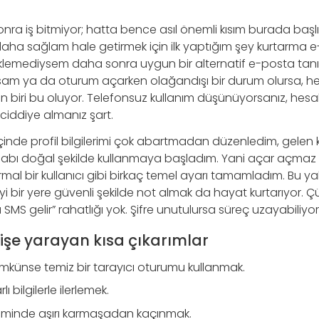
nra iş bitmiyor; hatta bence asıl önemli kısım burada başl
daha sağlam hale getirmek için ilk yaptığım şey kurtarma e
klemediysem daha sonra uygun bir alternatif e-posta tan
sam ya da oturum açarken olağandışı bir durum olursa, he
n biri bu oluyor. Telefonsuz kullanım düşünüyorsanız, hesa
ciddiye almanız şart.
 içinde profil bilgilerimi çok abartmadan düzenledim, gele
abı doğal şekilde kullanmaya başladım. Yani açar açmaz 
mal bir kullanıcı gibi birkaç temel ayarı tamamladım. Bu 
freyi bir yere güvenli şekilde not almak da hayat kurtarıyor.
SMS gelir” rahatlığı yok. Şifre unutulursa süreç uzayabiliyor
 işe yarayan kısa çıkarımlar
mkünse temiz bir tarayıcı oturumu kullanmak.
ı bilgilerle ilerlemek.
eçiminde aşırı karmaşadan kaçınmak.