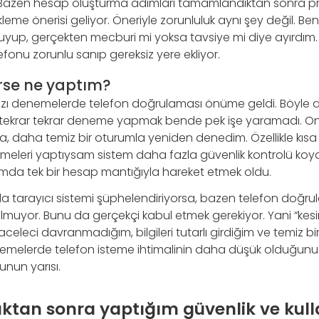
azen hesap oluşturma adımları tamamlandıktan sonra p
leme önerisi geliyor. Öneriyle zorunluluk aynı şey değil. B
kuyup, gerçekten mecburi mi yoksa tavsiye mi diye ayırdım. 
elefonu zorunlu sanıp gereksiz yere ekliyor.
irse ne yaptım?
azı denemelerde telefon doğrulaması önüme geldi. Böyle 
 tekrar tekrar deneme yapmak bende pek işe yaramadı. On
, daha temiz bir oturumla yeniden denedim. Özellikle kısa
eri yaptıysam sistem daha fazla güvenlik kontrolü koydu.
umda tek bir hesap mantığıyla hareket etmek oldu.
da tarayıcı sistemi şüphelendiriyorsa, bazen telefon doğ
yor. Bunu da gerçekçi kabul etmek gerekiyor. Yani “kesi
eleci davranmadığım, bilgileri tutarlı girdiğim ve temiz bir 
melerde telefon isteme ihtimalinin daha düşük olduğun
unun yarısı.
ıktan sonra yaptığım güvenlik ve kul