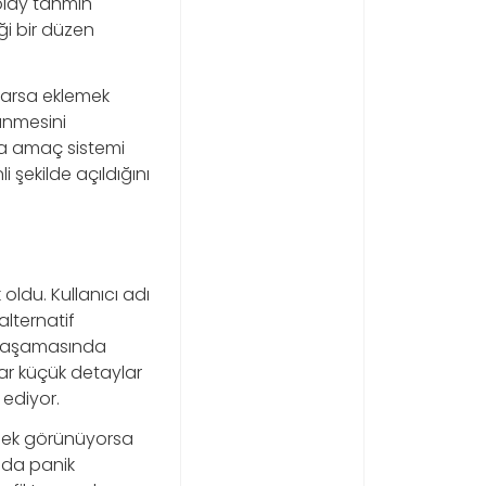
kolay tahmin
i bir düzen
 varsa eklemek
rünmesini
da amaç sistemi
 şekilde açıldığını
oldu. Kullanıcı adı
lternatif
e aşamasında
lar küçük detaylar
 ediyor.
enek görünüyorsa
ada panik