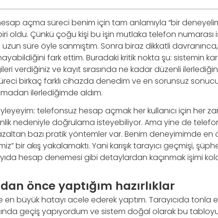
esap açma süreci benim için tam anlamıyla “bir deneyeli
iri oldu. Çünkü çoğu kişi bu işin mutlaka telefon numarası i
uzun süre öyle sanmıştım. Sonra biraz dikkatli davranınc
yabildiğini fark ettim. Buradaki kritik nokta şu: sistemin kar
lgileri verdiğiniz ve kayıt sırasında ne kadar düzenli ilerlediğ
süreci birkaç farklı cihazda denedim ve en sorunsuz sonu
ığmadan ilerlediğimde aldım.
leyeyim: telefonsuz hesap açmak her kullanıcı için her za
lik nedeniyle doğrulama isteyebiliyor. Ama yine de telef
ı azaltan bazı pratik yöntemler var. Benim deneyimimde en ö
z” bir akış yakalamaktı. Yani karışık tarayıcı geçmişi, şüphe
ayıda hesap denemesi gibi detaylardan kaçınmak işimi kolay
dan önce yaptığım hazırlıklar
en büyük hatayı acele ederek yaptım. Tarayıcıda tonla esk
asında geçiş yapıyordum ve sistem doğal olarak bu tabloyu