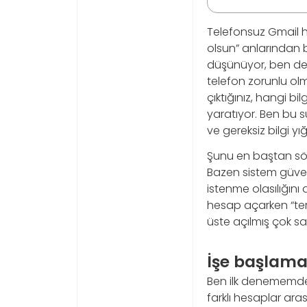
Telefonsuz Gmail h
olsun” anlarından b
düşünüyor, ben de 
telefon zorunlu olma
çıktığınız, hangi bi
yaratıyor. Ben bu 
ve gereksiz bilgi y
Şunu en baştan söy
Bazen sistem güven
istenme olasılığın
hesap açarken “temi
üste açılmış çok s
İşe başlama
Ben ilk denememde 
farklı hesaplar ar