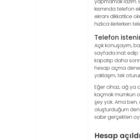
yapmamak lazım. B
kısmında telefon ek
ekranı dikkatlice o
hızlıca ilerlerken t
Telefon isten
Açık konuşayım, b
sayfada inat edip
kapatıp daha sonra
hesap açma denemel
yaklaşım, tek otur
Eğer cihaz, ağ ya 
kaçmak mümkün olmu
şey yok. Ama ben, ac
oluşturduğum dene
sabır gerçekten oy
Hesap açıld