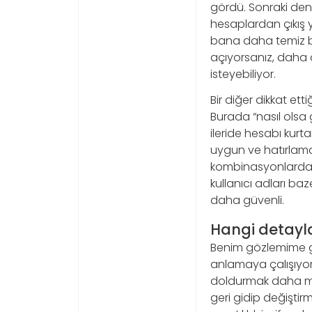
gördü. Sonraki den
hesaplardan çıkış
bana daha temiz bir
açıyorsanız, daha ö
isteyebiliyor.
Bir diğer dikkat et
Burada “nasıl olsa 
ileride hesabı kur
uygun ve hatırlaması
kombinasyonlardan 
kullanıcı adları ba
daha güvenli.
Hangi detayla
Benim gözlemime g
anlamaya çalışıyor.
doldurmak daha mant
geri gidip değiştir