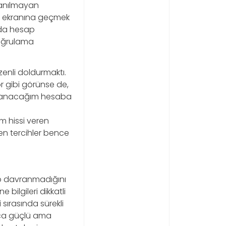
lanılmayan
t ekranına geçmek
arda hesap
doğrulama
zenli doldurmaktı.
r gibi görünse de,
ullanacağım hesaba
m hissi veren
en tercihler bence
p davranmadığını
bilgileri dikkatli
sırasında sürekli
rıca güçlü ama