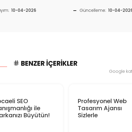
ayım:
10-04-2026
Güncelleme:
10-04-202
BENZER İÇERIKLER
Google kate
caeli SEO
Profesyonel Web
nışmanlığı ile
Tasarım Ajansı
rkanızı Büyütün!
Sizlerle