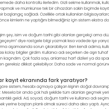
emede daha kontrollü ilerledim. Gizli sekme kullanmak, kul
 yapmak ve mümkünse tek bir cihazdan sakin biçimde kayı
 başlangıç sağladı. Özellikle ortak kullanılan bilgisayarl
nce kimlerin ne yaptığını bilmediğiniz için sistem ekstra 
tiğim şey, isim ve doğum tarihi gibi alanları gerçekçi ama dü
geçeyim” diye rastgele bilgi yazmak kısa vadede işe yarıyo
tarma aşamasında sorun çıkarabiliyor. Ben kendi adıma, k
 kolay bilgiler girdim. Kullanıcı adı seçerken de aşırı tuhaf
kaçındım. Çok fazla sayı, anlamsız harf dizileri ya da spa
zen gereksiz dikkat çekebiliyor. Daha sade ve normal görün
r kayıt ekranında fark yaratıyor?
öre sistem, hesabı açmaya çalışan kişinin doğal davranı
 Mesela bir anda çok hızlı şekilde tüm alanları geçmek yerine 
ıklı geldi. Ad, soyad, doğum tarihi ve kullanıcı adı seçimi 
mek yerine baştan planlı olmak süreci daha akıcı yaptı. Ay