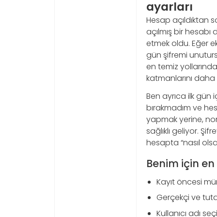
ayarları
Hesap açıldıktan so
açılmış bir hesabı 
etmek oldu. Eğer e
gün şifremi unutur
en temiz yollarında
katmanlarını daha 
Ben ayrıca ilk gün
bırakmadım ve hes
yapmak yerine, nor
sağlıklı geliyor. Şi
hesapta “nasıl olsa 
Benim için en
Kayıt öncesi mü
Gerçekçi ve tutarl
Kullanıcı adı s