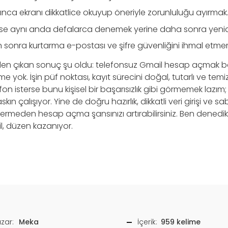
kınca ekranı dikkatlice okuyup öneriyle zorunluluğu ayırmak
iyse aynı anda defalarca denemek yerine daha sonra yen
n sonra kurtarma e-postası ve şifre güvenliğini ihmal etme
n çıkan sonuç şu oldu: telefonsuz Gmail hesap açmak 
irme yok. İşin püf noktası, kayıt sürecini doğal, tutarlı ve tem
fon isterse bunu kişisel bir başarısızlık gibi görmemek lazım
kın çalışıyor. Yine de doğru hazırlık, dikkatli veri girişi ve s
ermeden hesap açma şansınızı artırabilirsiniz. Ben dened
l, düzen kazanıyor.
zar:
Meka
İçerik:
959 kelime