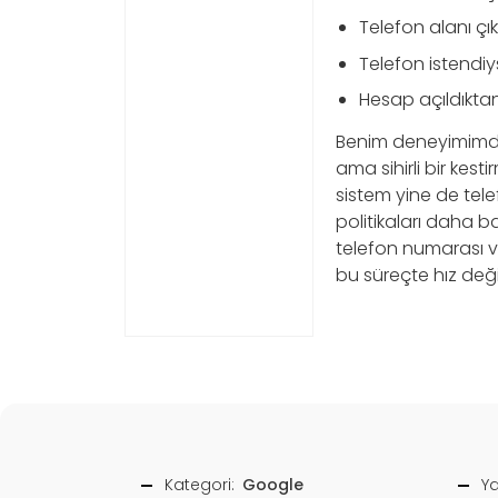
Telefon alanı çı
Telefon istend
Hesap açıldıkta
Benim deneyimimde
ama sihirli bir kest
sistem yine de tele
politikaları daha bas
telefon numarası v
bu süreçte hız deği
Kategori:
Google
Ya