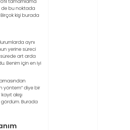
rofil tamamlama
en de bu noktada
Birçok kişi burada
durumlarda aynı
un yerine süreci
 sürede art arda
 Benim için en iyi
rulamasından
n yöntem” diye bir
kayıt akışı
u gördüm. Burada
lanım