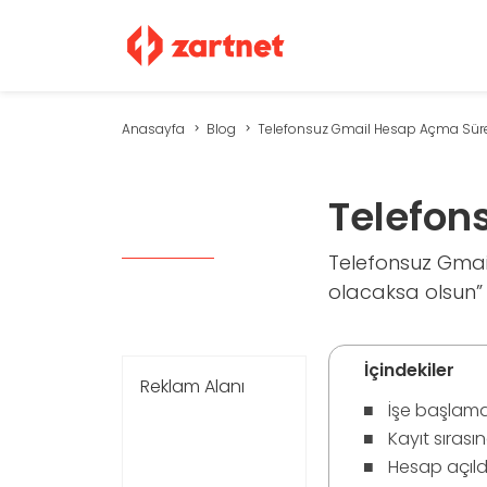
Anasayfa
Blog
Telefonsuz Gmail Hesap Açma Sür
Telefon
Telefonsuz Gmai
olacaksa olsun” 
İçindekiler
Reklam Alanı
İşe başlama
Kayıt sırası
Hesap açıld