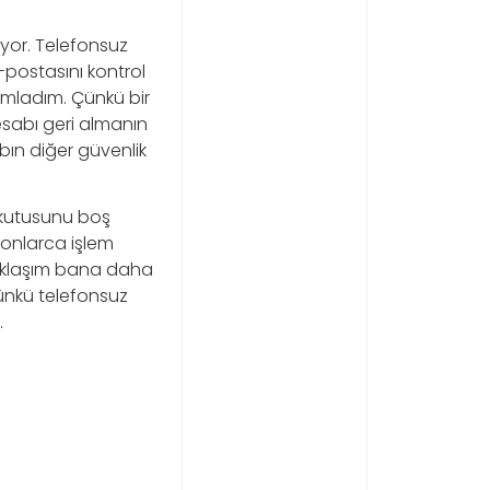
ıyor. Telefonsuz
-postasını kontrol
ımladım. Çünkü bir
sabı geri almanın
bın diğer güvenlik
n kutusunu boş
onlarca işlem
yaklaşım bana daha
 Çünkü telefonsuz
.