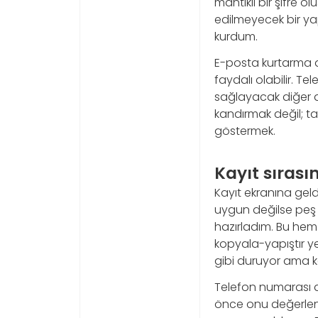
mantıklı bir şifre 
edilmeyecek bir ya
kurdum.
E-posta kurtarma al
faydalı olabilir. T
sağlayacak diğer 
kandırmak değil; ta
göstermek.
Kayıt sırası
Kayıt ekranına geld
uygun değilse peş 
hazırladım. Bu he
kopyala-yapıştır ye
gibi duruyor ama ka
Telefon numarası a
önce onu değerlend