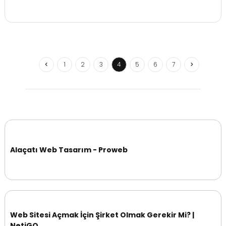
1
2
3
4
5
6
7
Alaçatı Web Tasarım - Proweb
Web Sitesi Açmak İçin Şirket Olmak Gerekir Mi? |
NetiGO