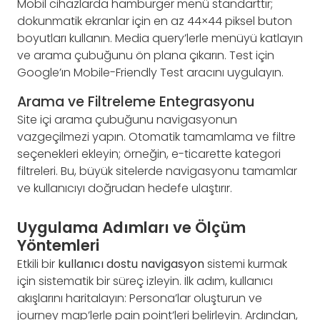
Mobil cihazlarda hamburger menü standarttır;
dokunmatik ekranlar için en az 44×44 piksel buton
boyutları kullanın. Media query’lerle menüyü katlayın
ve arama çubuğunu ön plana çıkarın. Test için
Google’ın Mobile-Friendly Test aracını uygulayın.
Arama ve Filtreleme Entegrasyonu
Site içi arama çubuğunu navigasyonun
vazgeçilmezi yapın. Otomatik tamamlama ve filtre
seçenekleri ekleyin; örneğin, e-ticarette kategori
filtreleri. Bu, büyük sitelerde navigasyonu tamamlar
ve kullanıcıyı doğrudan hedefe ulaştırır.
Uygulama Adımları ve Ölçüm
Yöntemleri
Etkili bir
kullanıcı dostu navigasyon
sistemi kurmak
için sistematik bir süreç izleyin. İlk adım, kullanıcı
akışlarını haritalayın: Persona’lar oluşturun ve
journey map’lerle pain point’leri belirleyin. Ardından,