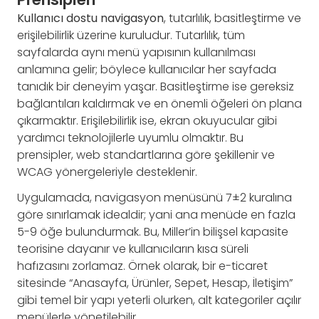
Kullanıcı dostu navigasyon
, tutarlılık, basitleştirme ve
erişilebilirlik üzerine kuruludur. Tutarlılık, tüm
sayfalarda aynı menü yapısının kullanılması
anlamına gelir; böylece kullanıcılar her sayfada
tanıdık bir deneyim yaşar. Basitleştirme ise gereksiz
bağlantıları kaldırmak ve en önemli öğeleri ön plana
çıkarmaktır. Erişilebilirlik ise, ekran okuyucular gibi
yardımcı teknolojilerle uyumlu olmaktır. Bu
prensipler, web standartlarına göre şekillenir ve
WCAG yönergeleriyle desteklenir.
Uygulamada, navigasyon menüsünü 7±2 kuralına
göre sınırlamak idealdir; yani ana menüde en fazla
5-9 öğe bulundurmak. Bu, Miller’in bilişsel kapasite
teorisine dayanır ve kullanıcıların kısa süreli
hafızasını zorlamaz. Örnek olarak, bir e-ticaret
sitesinde “Anasayfa, Ürünler, Sepet, Hesap, İletişim”
gibi temel bir yapı yeterli olurken, alt kategoriler açılır
menülerle yönetilebilir.