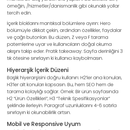
örneğin, /hizmetler/danismanlik gibi okunaklı yollar
tercih edin.
İçerik bloklarını mantıksal bölümlere ayırın: Hero
bölümüyle dikkat çekin, ardından özellikler, faydalar
ve çağrı butonları. Bu düzen, Z veya F tarama
paternlerine uyar ve kullanıcıların doğal okuma
akışını takip eder. Pratik takeaway: Sayfa derinliğini 3
tık ötesine sınırlayın ki kullanıcı kaybolmasın.
Hiyerarşik İçerik Düzeni
Başlık hiyerarşisini doğru kullanın: H2’ler ana konuları,
H3’ler alt konuları kapsasın. Bu, hem SEO hem de
tarama kolaylığı sağlar. Örnek: Bir ürün sayfasında
H2 “Ürün Özellikleri”, H3 “Teknik Spesifikasyonlar”
şeklinde ilerleyin. Paragraf uzunluklarını 4-6 satırla
sınırlayın ki okunabilirlik artsın.
Mobil ve Responsive Uyum