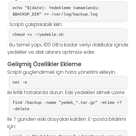
echo "$(date): Yedekleme tamamlandı: 
$BACKUP_DIR" >> /var/log/backup.log
. Scripti çalıştırılabilir kılın:
chmod +x ~/yedekle.sh
. Bu temel yapı, 100 GB’a kadar veriyi dakikalar içinde
yedekler ve disk alanını optimize eder.
Gelişmiş Özellikler Ekleme
Scripti güçlendirmek için hata yönetimi ekleyin.
set -e
ile kritik hatalarda durun. Eski yedekleri silmek üzere:
find /backup -name "yedek_*.tar.gz" -mtime +7 
-delete
ile 7 günden eski dosyaları kaldırın. E-posta bildirimi
için: