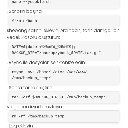
nano ~/yedekle.sh
. Scriptin başına
#!/bin/bash
shebang satırını ekleyin. Ardından, tarih damgalı bir
yedek klasörü oluşturun:
DATE=$(date +%Y%m%d_%H%M%S); 
BACKUP_DIR="/backup/yedek_$DATE.tar.gz"
. Rsync ile dosyaları senkronize edin:
rsync -avz /home/ /etc/ /var/www/ 
/tmp/backup_temp/
. Sonra tar ile sıkıştırın:
tar -czf $BACKUP_DIR -C /tmp/backup_temp/ .
ve geçici dizini temizleyin:
rm -rf /tmp/backup_temp
. Log ekleyin: