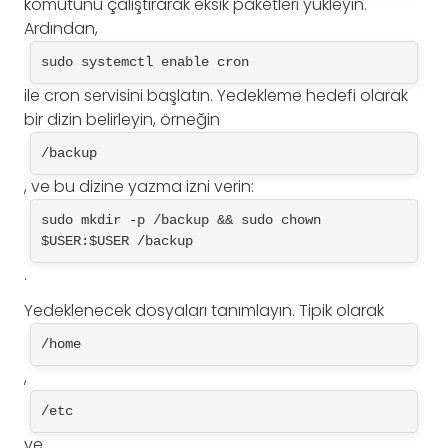
komutunu çalıştırarak eksik paketleri yükleyin.
Ardından,
sudo systemctl enable cron
ile cron servisini başlatın. Yedekleme hedefi olarak
bir dizin belirleyin, örneğin
/backup
, ve bu dizine yazma izni verin:
sudo mkdir -p /backup && sudo chown 
$USER:$USER /backup
.
Yedeklenecek dosyaları tanımlayın. Tipik olarak
/home
,
/etc
ve