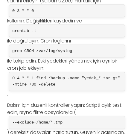
satırını ekleyin (sabah 02:00). Haftalık için
0 3 * * 0
kullanın. Değişiklikleri kaydedin ve
crontab -l
ile doğrulayın. Cron loglarını
grep CRON /var/log/syslog
ile takip edin. Eski yedekleri yönetmek için ayrı bir
cron job ekleyin:
0 4 * * 1 find /backup -name "yedek_*.tar.gz" 
-mtime +30 -delete
.
Bakım için düzenli kontroller yapın: Scripti aylık test
edin, rsync filtre dosyalarıyla (
--exclude=/home/*.tmp
) gereksiz dosyaları hariç tutun. Güvenlik açısından,