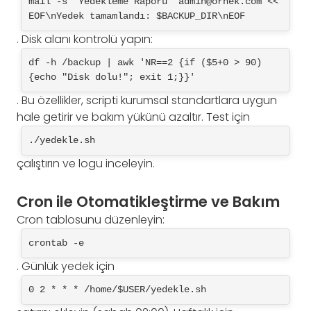
mail -s "Yedekleme Raporu" 
admin@ornek.com
 << 
EOF\nYedek tamamlandı: $BACKUP_DIR\nEOF
. Disk alanı kontrolü yapın:
df -h /backup | awk 'NR==2 {if ($5+0 > 90) 
{echo "Disk dolu!"; exit 1;}}'
. Bu özellikler, scripti kurumsal standartlara uygun
hale getirir ve bakım yükünü azaltır. Test için
./yedekle.sh
çalıştırın ve logu inceleyin.
Cron ile Otomatikleştirme ve Bakım
Cron tablosunu düzenleyin:
crontab -e
. Günlük yedek için
0 2 * * * /home/$USER/yedekle.sh