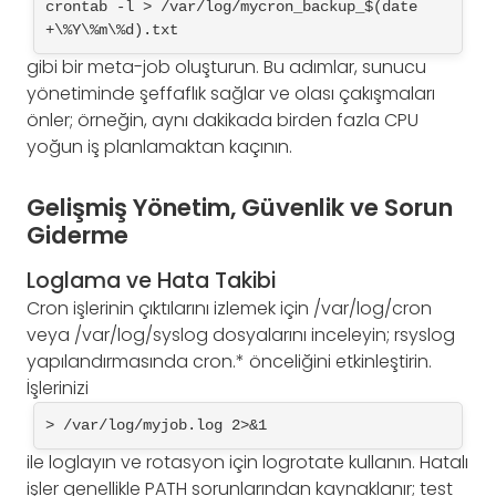
crontab -l > /var/log/mycron_backup_$(date 
+\%Y\%m\%d).txt
gibi bir meta-job oluşturun. Bu adımlar, sunucu
yönetiminde şeffaflık sağlar ve olası çakışmaları
önler; örneğin, aynı dakikada birden fazla CPU
yoğun iş planlamaktan kaçının.
Gelişmiş Yönetim, Güvenlik ve Sorun
Giderme
Loglama ve Hata Takibi
Cron işlerinin çıktılarını izlemek için /var/log/cron
veya /var/log/syslog dosyalarını inceleyin; rsyslog
yapılandırmasında cron.* önceliğini etkinleştirin.
İşlerinizi
> /var/log/myjob.log 2>&1
ile loglayın ve rotasyon için logrotate kullanın. Hatalı
işler genellikle PATH sorunlarından kaynaklanır; test