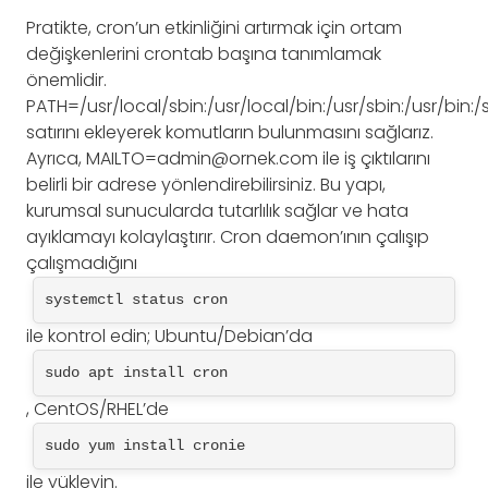
Pratikte, cron’un etkinliğini artırmak için ortam
değişkenlerini crontab başına tanımlamak
önemlidir.
PATH=/usr/local/sbin:/usr/local/bin:/usr/sbin:/usr/bin:/
satırını ekleyerek komutların bulunmasını sağlarız.
Ayrıca,
MAILTO=admin@ornek.com
ile iş çıktılarını
belirli bir adrese yönlendirebilirsiniz. Bu yapı,
kurumsal sunucularda tutarlılık sağlar ve hata
ayıklamayı kolaylaştırır. Cron daemon’ının çalışıp
çalışmadığını
systemctl status cron
ile kontrol edin; Ubuntu/Debian’da
sudo apt install cron
, CentOS/RHEL’de
sudo yum install cronie
ile yükleyin.