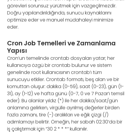
görevleri sorunsuz yürütmek için vazgeçilmezdir.
Doğru yapılandırıldığında, sunucu kaynaklarını
optimize eder ve manuel müdahaleyi minimize
eder.
Cron Job Temelleri ve Zamanlama
Yapısı
Cron’un temelinde crontab dosyaları yatar; her
kullanıcıya özgü bir crontab bulunur ve sistem
genelinde root kullanıcısının crontab’ı tüm
sunucuyu etkiler. Crontab formatı, beş alan ve bir
komuttan oluşur: dakika (0-59), saat (0-23), gün (1-
31), ay (1-12) ve hafta günü (0-7, 0 ve 7 Pazar’ı temsil
eder). Bu alanlar yıldız (*) ile her dakika/saat/gün
anlamına gelirken, virgülle ayrılmış değerler birden
fazla zamanı, tire (-) aralıkları ve eğik çizgi (/)
adımlamayı belirtir. Örneğin, her sabah 02:30’da bir
iş çalıştırmak için “30 2 * * *” kullanılır.