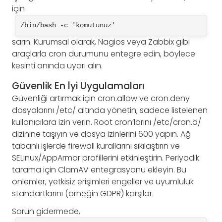
için
/bin/bash -c 'komutunuz'
sarın. Kurumsal olarak, Nagios veya Zabbix gibi
araçlarla cron durumunu entegre edin, böylece
kesinti anında uyarı alın.
Güvenlik En İyi Uygulamaları
Güvenliği artırmak için cron.allow ve cron.deny
dosyalarını /etc/ altında yönetin; sadece listelenen
kullanıcılara izin verin. Root cron’larını /etc/cron.d/
dizinine taşıyın ve dosya izinlerini 600 yapın. Ağ
tabanlı işlerde firewall kurallarını sıkılaştırın ve
SELinux/AppArmor profillerini etkinleştirin. Periyodik
tarama için ClamAV entegrasyonu ekleyin. Bu
önlemler, yetkisiz erişimleri engeller ve uyumluluk
standartlarını (örneğin GDPR) karşılar.
Sorun gidermede,