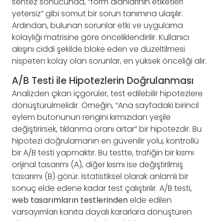
sentez sonucunda, “form alanlarının etiketleri
yetersiz” gibi somut bir sorun tanımına ulaşılır.
Ardından, bulunan sorunlar etki ve uygulama
kolaylığı matrisine göre önceliklendirilir. Kullanıcı
akışını ciddi şekilde bloke eden ve düzeltilmesi
nispeten kolay olan sorunlar, en yüksek önceliği alır.
A/B Testi ile Hipotezlerin Doğrulanması
Analizden çıkan içgörüler, test edilebilir hipotezlere
dönüştürülmelidir. Örneğin, “Ana sayfadaki birincil
eylem butonunun rengini kırmızıdan yeşile
değiştirirsek, tıklanma oranı artar” bir hipotezdir. Bu
hipotezi doğrulamanın en güvenilir yolu, kontrollü
bir A/B testi yapmaktır. Bu testte, trafiğin bir kısmı
orijinal tasarımı (A), diğer kısmı ise değiştirilmiş
tasarımı (B) görür. İstatistiksel olarak anlamlı bir
sonuç elde edene kadar test çalıştırılır. A/B testi,
web tasarımların testlerinden
elde edilen
varsayımları kanıta dayalı kararlara dönüştüren