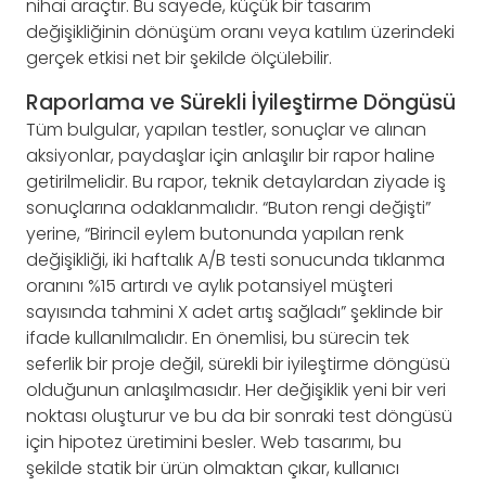
nihai araçtır. Bu sayede, küçük bir tasarım
değişikliğinin dönüşüm oranı veya katılım üzerindeki
gerçek etkisi net bir şekilde ölçülebilir.
Raporlama ve Sürekli İyileştirme Döngüsü
Tüm bulgular, yapılan testler, sonuçlar ve alınan
aksiyonlar, paydaşlar için anlaşılır bir rapor haline
getirilmelidir. Bu rapor, teknik detaylardan ziyade iş
sonuçlarına odaklanmalıdır. “Buton rengi değişti”
yerine, “Birincil eylem butonunda yapılan renk
değişikliği, iki haftalık A/B testi sonucunda tıklanma
oranını %15 artırdı ve aylık potansiyel müşteri
sayısında tahmini X adet artış sağladı” şeklinde bir
ifade kullanılmalıdır. En önemlisi, bu sürecin tek
seferlik bir proje değil, sürekli bir iyileştirme döngüsü
olduğunun anlaşılmasıdır. Her değişiklik yeni bir veri
noktası oluşturur ve bu da bir sonraki test döngüsü
için hipotez üretimini besler. Web tasarımı, bu
şekilde statik bir ürün olmaktan çıkar, kullanıcı