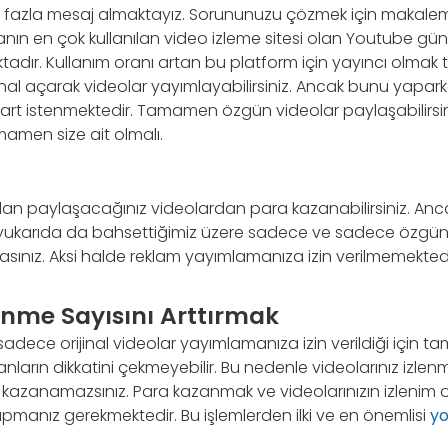
ok fazla mesaj almaktayız. Sorununuzu çözmek için makale
ın en çok kullanılan video izleme sitesi olan Youtube gün 
ktadır. Kullanım oranı artan bu platform için yayıncı olma
kanal açarak videolar yayımlayabilirsiniz. Ancak bunu yapa
 şart istenmektedir. Tamamen özgün videolar paylaşabilirsi
amen size ait olmalı.
an paylaşacağınız videolardan para kazanabilirsiniz. Anc
yukarıda da bahsettiğimiz üzere sadece ve sadece özgün ve 
ınız. Aksi halde reklam yayımlamanıza izin verilmemektedi
enme Sayısını Arttırmak
dece orijinal videolar yayımlamanıza izin verildiği için t
nların dikkatini çekmeyebilir. Bu nedenle videolarınız izlen
kazanamazsınız. Para kazanmak ve videolarınızın izlenim or
yapmanız gerekmektedir. Bu işlemlerden ilki ve en önemlisi
yo