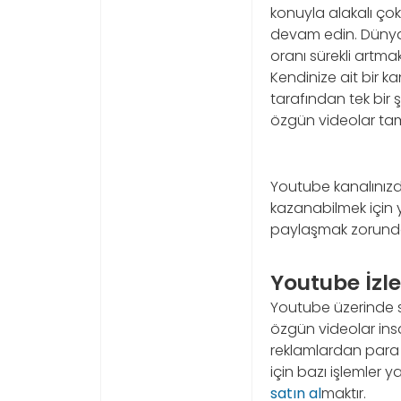
konuyla alakalı ç
devam edin. Dünyan
oranı sürekli artma
Kendinize ait bir 
tarafından tek bir
özgün videolar tam
Youtube kanalınızd
kazanabilmek için 
paylaşmak zorundas
Youtube İzl
Youtube üzerinde sa
özgün videolar insa
reklamlardan para 
için bazı işlemler 
satın al
maktır.