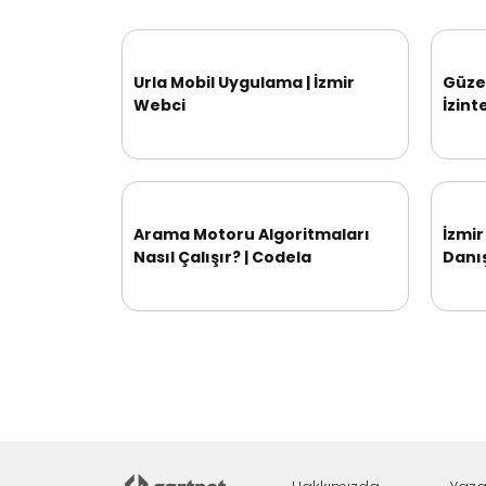
Urla Mobil Uygulama | İzmir
Güzel
Webci
İzint
Arama Motoru Algoritmaları
İzmi
Nasıl Çalışır? | Codela
Danı