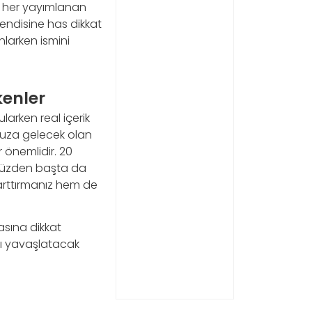
Ve her yayımlanan
endisine has dikkat
nlarken ismini
kenler
larken real içerik
onuza gelecek olan
r önemlidir. 20
O yüzden başta da
 arttırmanız hem de
masına dikkat
zı yavaşlatacak