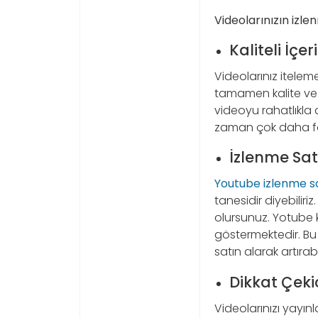
Videolarınızın izle
Kaliteli İçer
Videolarınız itel
tamamen kalite ve 
videoyu rahatlıkla an
zaman çok daha fa
İzlenme Sa
Youtube izlenme sa
tanesidir diyebilir
olursunuz. Yotube k
göstermektedir. Bu
satın alarak artırabil
Dikkat Çeki
Videolarınızı yayın