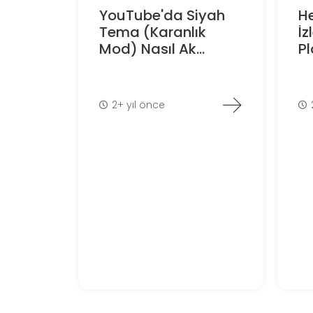
YouTube'da Siyah
H
Tema (Karanlık
İz
Mod) Nasıl Ak...
P
2+ yıl önce