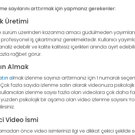
nme sayılarını arttırmak için yapmanız gerekenler:
ik Üretimi
eme sürüm üzerinden kazanma amacı güdülmeden yayımlanma
profesyonel iş çıkartmanız gerekmektedir. Kullanıcı yayım
aliz edebilir ve kalite kalitesiz içerikleri anında ayırt edebilir.
zla rağbet görür.
tın Almak
tın al
mak izlenme sayınızı arttırmanız için 1 numaralı seçe
iz. Çok fazla sayıda izlenme satın alarak videonuza psikolojik
ullanıcıları izlenme sayısı fazla olan videolara çok daha f
 yüzden psikolojik bir aşama olan video izlenme sayısını Y
irsiniz.
ci Video İsmi
lamadan önce video isimlerinizi ilgi ve dikkat çekici şekil