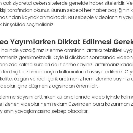
en çok ziyaretçi çeken sitelerde genelde haber siteleridir. 
kişi tarafından okunur. Bunun sebebi her haber başlığının k
lmasından kaynaklanmaktadır. Bu sebeple videolarınızı yayı
k bir şekilde seçmelisiniz.
eo Yayımlarken Dikkat Edilmesi Gere
linde yazdığımız izlenme oranlarını arttırıcı teknikleri uygu
t etmeniz gerekmektedir. Öyle ki clickbait sonrasında vide
larınızda kalma süreleri de izlenme sayınızı arttırmanız kada
 video hiç bir zaman başka kullanıcılara tavsiye edilmez. 
kalite, özgün ve real içerik üretmeniz hem izlenme sayınızı
videolar içine düşmeniz açısından önemlidir.
izlenme sayısını arttırırken kullanıcılarında video içinde kal
süre izlenen videolar hem reklam üzerinden para kazanmanı
ısının yavaşlamasına sebep olacaktır.