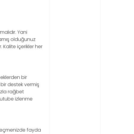
lıdır. Yani
lamış olduğunuz
 Kalite içerikler her
neklerden bir
 bir destek vermiş
azla rağbet
outube izlenme
de seçmenizde fayda