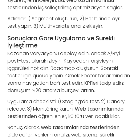
ziyaretçileri inceleyin. Bu,
web tasarımlarında
testlerinden
kişiselleştirilmiş optimizasyon sağlar.
Adımlar: 1) Segment oluşturun, 2) Her birinde ayrı
test yapın, 3) Multi-variate analiz ekleyin.
Sonuçlara Göre Uygulama ve Sürekli
İyileştirme
Kazanan varyasyonu deploy edin, ancak A/B’yi
post-test olarak izleyin. Kaybedeni arşivleyin,
içgörüleri not alın. Roadmap oluşturun: Sonraki
testler için queue yapın. Örnek: Footer tasarımından
sonra navigation bar’ı test edin. KPI’leri takip edin;
dönüşüm %20 artarsa bütçeyi artırın.
Uygulama checklist’i: 1) Staging’de test, 2) Canary
release, 3) Monitöring kurun.
Web tasarımlarında
testlerinden
öğrenilenler, kültürü veri odaklı kılar.
Sonuç olarak,
web tasarımlarında testlerinden
elde edilen verilerin analizi, web sitenizi sürekli