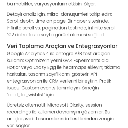
bu metrikler, varyasyonların etkisini ölçer.
Detaylı analiz için, mikro-dönüşümleri takip edin:
Scroll depth, time on page. Bir haber sitesinde,
infinite scroll vs. pagination testinde, infinite scroll
%12 daha fazla sayfa görüntülemesi sağladı.
Veri Toplama Araçları ve Entegrasyonlar
Google Analytics 4 ile entegre A/B test araçları
kullanın: Optimize’ın yerini GA4 Experiments aldı.
Hotjar veya Crazy Egg ile heatmaps ekleyin; tıklama
haritaları, tasarım zayıflıklarını gösterir. API
entegrasyonları ile CRM verilerini birleştirin. Pratik
ipucu: Custom events tanımlayın, örneğin
“add_to_wishlist” için.
Ücretsiz alternatif: Microsoft Clarity, session
recordings ile kullanıcı davranışını gözlemler. Bu
araçlar,
web tasarımlarında testlerinden
zengin
veri sağlar.