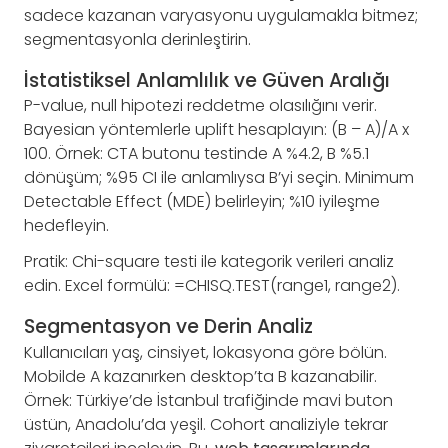
sadece kazanan varyasyonu uygulamakla bitmez;
segmentasyonla derinleştirin.
İstatistiksel Anlamlılık ve Güven Aralığı
P-value, null hipotezi reddetme olasılığını verir.
Bayesian yöntemlerle uplift hesaplayın: (B – A)/A x
100. Örnek: CTA butonu testinde A %4.2, B %5.1
dönüşüm; %95 CI ile anlamlıysa B’yi seçin. Minimum
Detectable Effect (MDE) belirleyin; %10 iyileşme
hedefleyin.
Pratik: Chi-square testi ile kategorik verileri analiz
edin. Excel formülü: =CHISQ.TEST(range1, range2).
Segmentasyon ve Derin Analiz
Kullanıcıları yaş, cinsiyet, lokasyona göre bölün.
Mobilde A kazanırken desktop’ta B kazanabilir.
Örnek: Türkiye’de İstanbul trafiğinde mavi buton
üstün, Anadolu’da yeşil. Cohort analiziyle tekrar