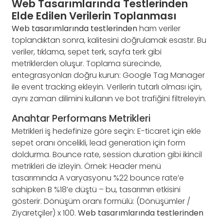
Web Tasarımlarında Testlerinden
Elde Edilen Verilerin Toplanması
Web tasarımlarında testlerinden
ham veriler
toplandıktan sonra, kalitesini doğrulamak esastır. Bu
veriler, tıklama, sepet terk, sayfa terk gibi
metriklerden oluşur. Toplama sürecinde,
entegrasyonları doğru kurun: Google Tag Manager
ile event tracking ekleyin. Verilerin tutarlı olması için,
aynı zaman dilimini kullanın ve bot trafiğini filtreleyin.
Anahtar Performans Metrikleri
Metrikleri iş hedefinize göre seçin: E-ticaret için ekle
sepet oranı öncelikli, lead generation için form
doldurma. Bounce rate, session duration gibi ikincil
metrikleri de izleyin. Örnek: Header menü
tasarımında A varyasyonu %22 bounce rate’e
sahipken B %18’e düştü – bu, tasarımın etkisini
gösterir. Dönüşüm oranı formülü: (Dönüşümler /
Ziyaretçiler) x 100.
Web tasarımlarında testlerinden