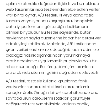
optimize etmekle doğrudan ilişkilidir ve bu noktada
web tasarımlarında testlerinden
elde edilen veriler
kritik bir rol oynar. A/B testleri, iki veya daha fazla
tasarım varyasyonunu karşılaştırarak hangisinin
daha iyi performans gösterdiğini belirlemenin
bilimsel bir yoludur. Bu testler sayesinde, buton
renklerinden sayfa düzenlerine kadar her detayı veri
odaklı iyileştirebilirsiniz. Makalede, A/B testlerinden
çıkan verileri nasıl analiz edeceğinizi adım adım ele
alacağız; hazırlık aşamasından yorumlamaya,
pratik örnekler ve uygulanabilir ipuçlarıyla dolu bir
rehber sunacağız. Bu süreç, dönüşüm oranlarını
artırarak web sitenizin gelirini doğrudan etkileyebilir.
A/B testleri, rastgele kullanıcı gruplarına farklı
versiyonlar sunarak istatistiksel olarak anlamlı
sonuçlar üretir. Örneğin, bir e-ticaret sitesinde ana
sayfada ürün carousel’ini statik bir görüntüyle
değiştirerek test yapabilirsiniz. Verilerin analizi,