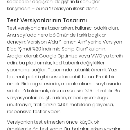
sadece bir değişkeni değiştirin ki sonuçlar
karışmasın – buna “izolasyon ilkesi” denir.
Test Versiyonlarının Tasarımı
Test versiyonlarını tasarlarken, kullanıcı odaklı olun.
Ana sayfada hero bölümünde farklı başlıklar
deneyin: Versiyon A’da “Hemen Alın” yerine Versiyon
B’de “Şimdi %20 İndirimle Sahip Olun” kullanın.
Araçlar olarak Google Optimize veya VWO’yu tercih
edin; bu platformlar, kod tabanlı değişiklikler
yapmanızı sağlar. Tasarımda tutarlılık önemli: Yazı
tipi, renk paleti gibi unsurları sabit tutun. Pratik bir
örnek: Bir blog sitesinde, makale okuma sayfasında
sidebar’ı kaldırmak, okuma süresini %15 artırabilir. Bu
varyasyonları oluştururken, mobil uyumluluğu
unutmayın; trafiğinizin %60’ı mobilden geliyorsa,
responsive testler yapın.
Versiyonları test etmeden önce, küçük bir
örneklemle ön test yapın. Bu, hataları erken yakalar.