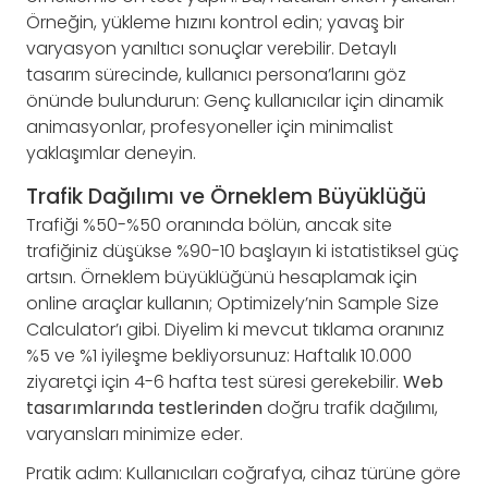
Örneğin, yükleme hızını kontrol edin; yavaş bir
varyasyon yanıltıcı sonuçlar verebilir. Detaylı
tasarım sürecinde, kullanıcı persona’larını göz
önünde bulundurun: Genç kullanıcılar için dinamik
animasyonlar, profesyoneller için minimalist
yaklaşımlar deneyin.
Trafik Dağılımı ve Örneklem Büyüklüğü
Trafiği %50-%50 oranında bölün, ancak site
trafiğiniz düşükse %90-10 başlayın ki istatistiksel güç
artsın. Örneklem büyüklüğünü hesaplamak için
online araçlar kullanın; Optimizely’nin Sample Size
Calculator’ı gibi. Diyelim ki mevcut tıklama oranınız
%5 ve %1 iyileşme bekliyorsunuz: Haftalık 10.000
ziyaretçi için 4-6 hafta test süresi gerekebilir.
Web
tasarımlarında testlerinden
doğru trafik dağılımı,
varyansları minimize eder.
Pratik adım: Kullanıcıları coğrafya, cihaz türüne göre