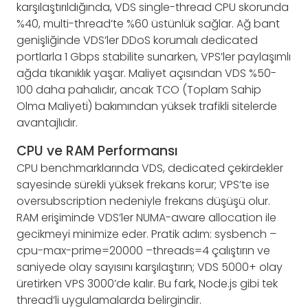
karşılaştırıldığında, VDS single-thread CPU skorunda
%40, multi-thread’te %60 üstünlük sağlar. Ağ bant
genişliğinde VDS’ler DDoS korumalı dedicated
portlarla 1 Gbps stabilite sunarken, VPS’ler paylaşımlı
ağda tıkanıklık yaşar. Maliyet açısından VDS %50-
100 daha pahalıdır, ancak TCO (Toplam Sahip
Olma Maliyeti) bakımından yüksek trafikli sitelerde
avantajlıdır.
CPU ve RAM Performansı
CPU benchmarklarında VDS, dedicated çekirdekler
sayesinde sürekli yüksek frekans korur; VPS’te ise
oversubscription nedeniyle frekans düşüşü olur.
RAM erişiminde VDS’ler NUMA-aware allocation ile
gecikmeyi minimize eder. Pratik adım: sysbench –
cpu-max-prime=20000 –threads=4 çalıştırın ve
saniyede olay sayısını karşılaştırın; VDS 5000+ olay
üretirken VPS 3000’de kalır. Bu fark, Node.js gibi tek
thread’li uygulamalarda belirgindir.