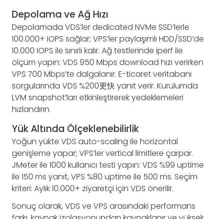
Depolama ve Ağ Hızı
Depolamada VDS’ler dedicated NVMe SSD’lerle
100.000+ IOPS sağlar; VPS’ler paylaşımlı HDD/SSD’de
10.000 IOPS ile sınırlı kalır. Ağ testlerinde iperf ile
ölçüm yapın: VDS 950 Mbps download hızı verirken
VPS 700 Mbps’te dalgalanır. E-ticaret veritabanı
sorgularında VDS %200更快 yanıt verir. Kurulumda
LVM snapshot’ları etkinleştirerek yedeklemeleri
hızlandırın.
Yük Altında Ölçeklenebilirlik
Yoğun yükte VDS auto-scaling ile horizontal
genişleme yapar; VPS’ler vertical limitlere çarpar.
JMeter ile 1000 kullanıcı testi yapın: VDS %99 uptime
ile 150 ms yanıt, VPS %80 uptime ile 500 ms. Seçim
kriteri: Aylık 10.000+ ziyaretçi için VDS önerilir.
Sonuç olarak, VDS ve VPS arasındaki performans
farkı, kaynak izolasyonundan kaynaklanır ve yüksek