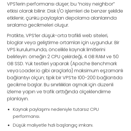
VPS’lerin performansı düşer; bu “noisy neighbor”
etkisi olarak bilinir. Disk I/O işlemleri de benzer şekilde
etkilenir, çünkü paylaşılan depolama alanlarında
sıralama gecikmeleri oluşur.
Pratikte, VPS’ler düşük-orta trafikli web siteleri,
bloglar veya geliştirme ortamları için uygundur. Bir
VPS kurulumunda, öncelikle kaynak limitlerini
belirleyin: örneğin 2 CPU çekirdeği, 4 GB RAM ve 50
GB SSD. Yük testleri yaparak (Apache Benchmark
veya Loader.io gibi araçlarla) maksimum eşzamanlı
bağlantıyı ölçün; tipik bir VPS’te 100-200 bağlantıda
gecikme başlar. Bu sınırlılıkları aşmak için düzenli
izleme yapın ve trafik arttığında ölçeklendirme
planlayın.
Kaynak paylaşımı nedeniyle tutarsız CPU
performansı.
Düşük maliyetle hızlı başlangıç imkanı.