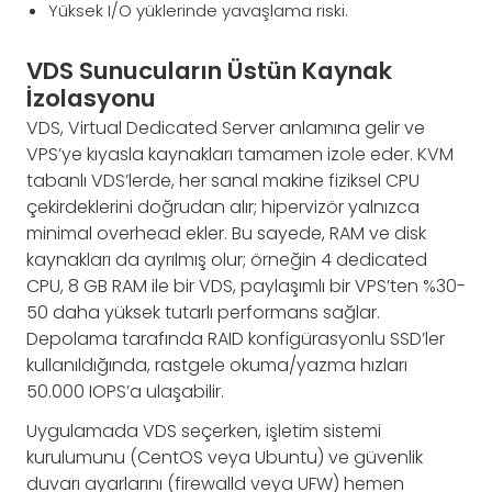
Yüksek I/O yüklerinde yavaşlama riski.
VDS Sunucuların Üstün Kaynak
İzolasyonu
VDS, Virtual Dedicated Server anlamına gelir ve
VPS’ye kıyasla kaynakları tamamen izole eder. KVM
tabanlı VDS’lerde, her sanal makine fiziksel CPU
çekirdeklerini doğrudan alır; hipervizör yalnızca
minimal overhead ekler. Bu sayede, RAM ve disk
kaynakları da ayrılmış olur; örneğin 4 dedicated
CPU, 8 GB RAM ile bir VDS, paylaşımlı bir VPS’ten %30-
50 daha yüksek tutarlı performans sağlar.
Depolama tarafında RAID konfigürasyonlu SSD’ler
kullanıldığında, rastgele okuma/yazma hızları
50.000 IOPS’a ulaşabilir.
Uygulamada VDS seçerken, işletim sistemi
kurulumunu (CentOS veya Ubuntu) ve güvenlik
duvarı ayarlarını (firewalld veya UFW) hemen