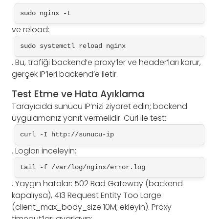
sudo nginx -t
ve reload:
sudo systemctl reload nginx
. Bu, trafiği backend’e proxy’ler ve header’ları korur,
gerçek IP’leri backend’e iletir.
Test Etme ve Hata Ayıklama
Tarayıcıda sunucu IP’nizi ziyaret edin; backend
uygulamanız yanıt vermelidir. Curl ile test:
curl -I http://sunucu-ip
. Logları inceleyin:
tail -f /var/log/nginx/error.log
. Yaygın hatalar: 502 Bad Gateway (backend
kapalıysa), 413 Request Entity Too Large
(client_max_body_size 10M; ekleyin). Proxy
timeout’ları ayarlayın: