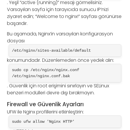
. Yeşil “active (running)” mesajı görmelisiniz.
Varsayılan sayfa için tarayıcıda sunucu IP’nizi
ziyaret edin; “Welcome to nginx!” sayfası görünürse
başarıdır.
Bu aşamada, Nginx’in varsayılan konfigürasyon
dosyası
/etc/nginx/sites-available/default
konumundadır. Düzenlemeden önce yedek alın:
sudo cp /etc/nginx/nginx.conf 
/etc/nginx/nginx.conf.bak
. Güvenlik için root erişimini sınırlayın ve SELinux
benzeri modülleri devre dışı bırakmayın.
Firewall ve Güvenlik Ayarları
UFW ile Nginx profillerini etkinleştirin:
sudo ufw allow 'Nginx HTTP'