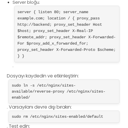
Server bloğu:
server { listen 80; server_name 
example.com; location / { proxy_pass 
http://backend; proxy_set_header Host 
$host; proxy_set_header X-Real-IP 
$remote_addr; proxy_set_header X-Forwarded-
For $proxy_add_x_forwarded_for; 
proxy_set_header X-Forwarded-Proto $scheme; 
} }
.
Dosyayı kaydedin ve etkinleştirin:
sudo ln -s /etc/nginx/sites-
available/reverse-proxy /etc/nginx/sites-
enabled/
. Varsayılanı devre dışı bırakın:
sudo rm /etc/nginx/sites-enabled/default
. Test edin: