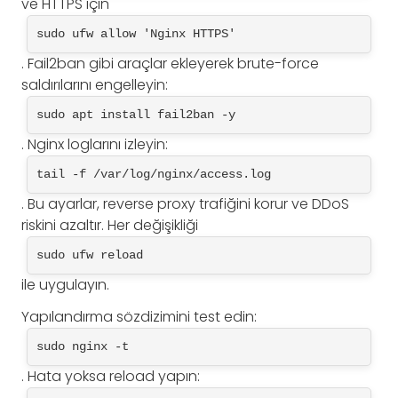
ve HTTPS için
sudo ufw allow 'Nginx HTTPS'
. Fail2ban gibi araçlar ekleyerek brute-force
saldırılarını engelleyin:
sudo apt install fail2ban -y
. Nginx loglarını izleyin:
tail -f /var/log/nginx/access.log
. Bu ayarlar, reverse proxy trafiğini korur ve DDoS
riskini azaltır. Her değişikliği
sudo ufw reload
ile uygulayın.
Yapılandırma sözdizimini test edin:
sudo nginx -t
. Hata yoksa reload yapın: