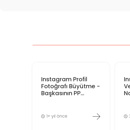
Instagram Profil
I
Fotoğrafı Büyütme -
V
Başkasının PP...
Na
1+ yıl önce