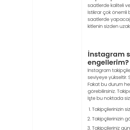
saatlerde kaliteli v
İstikrar çok önemli 
saatlerde yapacağın
kitlenin sizden uza
İnstagram sa
engellerim?
İnstagram takipçilerin
seviyeye yükseltir. 
Fakat bu durum her
görebilirsiniz. Tak
İşte bu noktada siz
Takipçilerinizin 
Takipçilerinizin g
Takipçileriniz gü