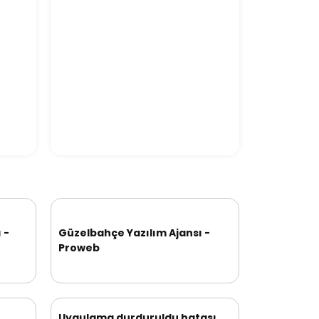
 -
Güzelbahçe Yazılım Ajansı -
Proweb
Uygulama durduruldu hatası