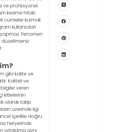
te ve profesyonel
tüm kesime hitab
eli cümleler kurmak
gram kullanıcıları
men yapmaz. Fenomen
zu düzeltmeniz
r.
rim?
m gibi kalite ve
r. Kaliteli ve
bilgiler veren
kitlelerinin
tik olarak takip
arın üzerinde ilgi
üncel içerikle doğru
ımız heryerinde
ün ortalama aynı