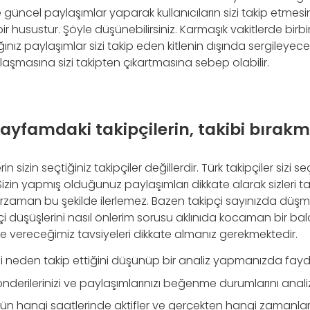
e güncel paylaşımlar yaparak kullanıcıların sizi takip etmesin
bir husustur. Şöyle düşünebilirsiniz. Karmaşık vakitlerde birb
ız paylaşımlar sizi takip eden kitlenin dışında sergileyece
klaşmasına sizi takipten çıkartmasına sebep olabilir.
yfamdaki takipçilerin, takibi bırakm
 sizin seçtiğiniz takipçiler değillerdir. Türk takipçiler sizi seçe
Sizin yapmış olduğunuz paylaşımları dikkate alarak sizleri tak
zaman bu şekilde ilerlemez. Bazen takipçi sayınızda düş
ipçi düşüşlerini nasıl önlerim sorusu aklınıda kocaman bir bal
e vereceğimiz tavsiyeleri dikkate almanız gerekmektedir.
sizi neden takip ettiğini düşünüp bir analiz yapmanızda fayd
önderilerinizi ve paylaşımlarınızı beğenme durumlarını analiz
nün hangi saatlerinde aktifler ve gerçekten hangi zamanlar