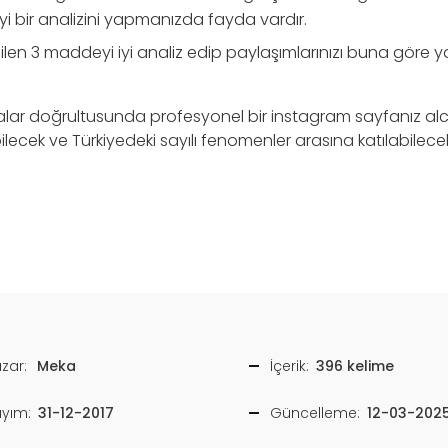
yi bir analizini yapmanızda fayda vardır.
len 3 maddeyi iyi analiz edip paylaşımlarınızı buna gör
alar doğrultusunda profesyonel bir instagram sayfanız al
ilecek ve Türkiyedeki sayılı fenomenler arasına katılabilecek
zar:
Meka
İçerik:
396 kelime
ayım:
31-12-2017
Güncelleme:
12-03-202