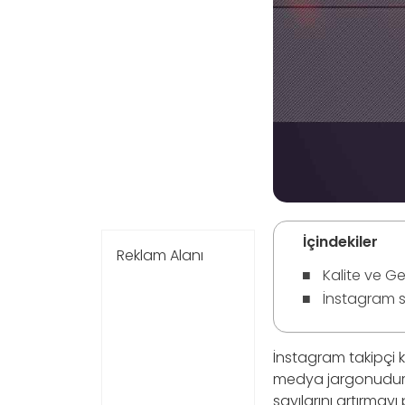
İçindekiler
Reklam Alanı
Kalite ve Ge
İnstagram sa
İnstagram takipçi
medya jargonudur. 
sayılarını artırmayı