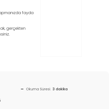
e yapmanızda fayda
cak, gerçekten
siniz.
Okuma Süresi:
3 dakika
5