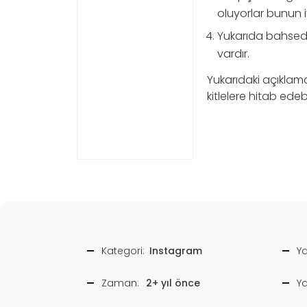
oluyorlar bunun i
Yukarıda bahsedi
vardır.
Yukarıdaki açıklam
kitlelere hitab edeb
Kategori:
Instagram
Ya
Zaman:
2+ yıl önce
Y