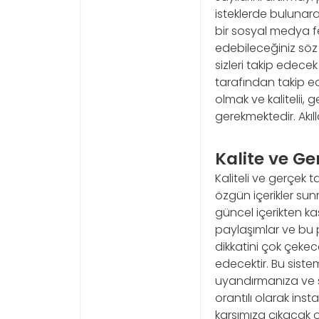
isteklerde bulunar
bir sosyal medya f
edebileceğiniz söz 
sizleri takip edecek
tarafından takip e
olmak ve kalitelii,
gerekmektedir. Akıll
Kalite ve Ge
Kaliteli ve gerçek t
özgün içerikler sun
güncel içerikten ka
paylaşımlar ve bu p
dikkatini çok çekece
edecektir. Bu siste
uyandırmanıza ve si
orantılı olarak ins
karşımıza çıkacak 