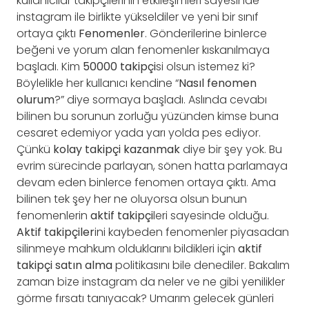
kullanıcılar takipçilerinin etkileşimleri sayesinde
instagram ile birlikte yükseldiler ve yeni bir sınıf
ortaya çıktı
Fenomenler
. Gönderilerine binlerce
beğeni ve yorum alan fenomenler kıskanılmaya
başladı. Kim
50000 takipçi
si olsun istemez ki?
Böylelikle her kullanıcı kendine “
Nasıl fenomen
olurum
?” diye sormaya başladı. Aslında cevabı
bilinen bu sorunun zorluğu yüzünden kimse buna
cesaret edemiyor yada yarı yolda pes ediyor.
Çünkü
kolay takipçi kazanmak
diye bir şey yok. Bu
evrim sürecinde parlayan, sönen hatta parlamaya
devam eden binlerce fenomen ortaya çıktı. Ama
bilinen tek şey her ne oluyorsa olsun bunun
fenomenlerin
aktif takipçi
leri sayesinde olduğu.
Aktif takipçiler
ini kaybeden fenomenler piyasadan
silinmeye mahkum olduklarını bildikleri için
aktif
takipçi satın alma
politikasını bile denediler. Bakalım
zaman bize instagram da neler ve ne gibi yenilikler
görme fırsatı tanıyacak? Umarım gelecek günleri