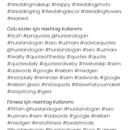
#Weddingmakeup #Happy #Weddingphoto
#Weddingring #Weddingdecor #Weddingflowers
#Married
Özlü sözler için Hashtag Kullanımı
#truth #pinquotes @hurslandogan
#hurslandogan #seo #uzmanı #advicequotes
@hurslandogan #hurslandogan #seo #uzmanı
#reality #quoteoftheday #quotes #quote
#quotesdaily #quotestoliveby #twelveskip #sem
#adwords #google #reklam #medgen
#instadaily #reminder #sem #adwords #google
#reklam @seo #instaquote #lifeiswhatyoumakeit
#staystrong #igers
Fitness için Hashtag Kullanımı
#fitfam @hurslandogan #hurslandogan #seo
#uzmanı #sem #adwords #google #reklam
#medgen #instafitness #beastmode
@hurslandogan #hurslandogan #seo #uzmanı