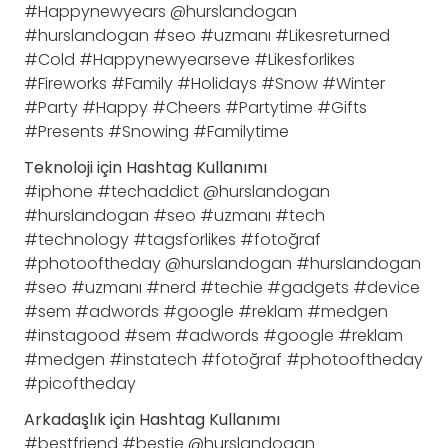
#Happynewyears @hurslandogan
#hurslandogan #seo #uzmanı #Likesreturned
#Cold #Happynewyearseve #Likesforlikes
#Fireworks #Family #Holidays #Snow #Winter
#Party #Happy #Cheers #Partytime #Gifts
#Presents #Snowing #Familytime
Teknoloji için Hashtag Kullanımı
#iphone #techaddict @hurslandogan
#hurslandogan #seo #uzmanı #tech
#technology #tagsforlikes #fotoğraf
#photooftheday @hurslandogan #hurslandogan
#seo #uzmanı #nerd #techie #gadgets #device
#sem #adwords #google #reklam #medgen
#instagood #sem #adwords #google #reklam
#medgen #instatech #fotoğraf #photooftheday
#picoftheday
Arkadaşlık için Hashtag Kullanımı
#bestfriend #bestie @hurslandogan