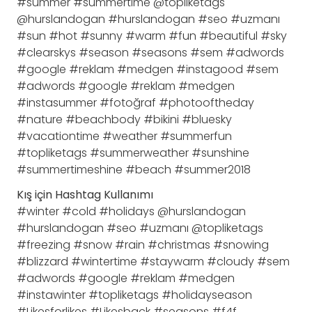
#summer #summertime @topliketags
@hurslandogan #hurslandogan #seo #uzmanı
#sun #hot #sunny #warm #fun #beautiful #sky
#clearskys #season #seasons #sem #adwords
#google #reklam #medgen #instagood #sem
#adwords #google #reklam #medgen
#instasummer #fotoğraf #photooftheday
#nature #beachbody #bikini #bluesky
#vacationtime #weather #summerfun
#topliketags #summerweather #sunshine
#summertimeshine #beach #summer2018
Kış için Hashtag Kullanımı
#winter #cold #holidays @hurslandogan
#hurslandogan #seo #uzmanı @topliketags
#freezing #snow #rain #christmas #snowing
#blizzard #wintertime #staywarm #cloudy #sem
#adwords #google #reklam #medgen
#instawinter #topliketags #holidayseason
#Likesforlikes #Likesback #seasons #f4f