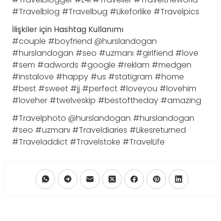
#Travelblog #Travelbug #Likeforlike #Travelpics
İlişkiler için Hashtag Kullanımı
#couple #boyfriend @hurslandogan
#hurslandogan #seo #uzmanı #girlfiend #love
#sem #adwords #google #reklam #medgen
#instalove #happy #us #statigram #home
#best #sweet #jj #perfect #loveyou #lovehim
#loveher #twelveskip #bestoftheday #amazing
#Travelphoto @hurslandogan #hurslandogan
#seo #uzmanı #Traveldiaries #Likesreturned
#Traveladdict #Travelstoke #TravelLife