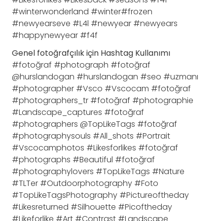
#winterwonderland #winter#frozen
#newyearseve #L4l #newyear #newyears
#happynewyear #f4f
Genel fotoğrafçılık için Hashtag Kullanımı
#fotoğraf #photograph #fotoğraf
@hurslandogan #hurslandogan #seo #uzmanı
#photographer #Vsco #Vscocam #fotoğraf
#photographers_tr #fotoğraf #photographie
#Landscape_captures #fotoğraf
#photographers @TopLikeTags #fotoğraf
#photographysouls #All_shots #Portrait
#Vscocamphotos #Likesforlikes #fotoğraf
#photographs #Beautiful #fotoğraf
#photographylovers #TopLikeTags #Nature
#TLTer #Outdoorphotography #Foto
#TopLikeTagsPhotography #Pictureoftheday
#Likesreturned #Silhouette #Picoftheday
#Likeforlike #Art #Contrast #Landscape