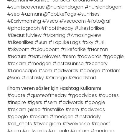
#sunriseavenue @hurslandogan #hurslandogan
#seo #uzmanı @TopLikeTags #sunrises
#Earlymorning #Vsco #Vscocam #fotoğraf
#photograph #Picoftheday #Likesforlikes
#Beautifulview #Morning #Amazingview
#Likes4likes #Sun #TopLikeTags #Sky #L4l
#Skyporn #Cloudporn #Likeforlike #Horizon
#Nature #Naturelovers #sem #adwords #google
#reklam #medgen #instasunrise #Scenery
#Landscape #sem #adwords #google #reklam
@seo #instasky #Orange #Goodstart
İlham veren sözler için Hashtag Kullanımı
#quote #quoteoftheday #goodvibes #quotes
#inspire #igers #sem #adwords #google
#reklam @seo #instalike #sem #adwords
#google #reklam #medgen #instadaily
#all_shots #tweegram #twelveskip #repost
#sem #adwords #google #reklam #medgen