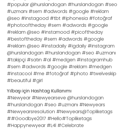
#popular @hurslandogan #hurslandogan #seo
#uzmanı #sem #adwords #google #reklam
@seo #instagood #tbt #iphonesia #fotoğraf
#photooftheday #sem #adwords #google
#reklam @seo #instamood #picoftheday
#bestoftheday #sem #adwords #google
#reklam @seo #instadaily #igdaily #instagram
@hurslandogan #hurslandogan #seo #uzmanı
#takipçi #satın #al #medgen #instagramhub
#sem #adwords #google #reklam #medgen
#instacool #me #fotoğraf #photo #twelveskip
#beautiful #girl
Yılbaşı için Hashtag Kullanımı
#Newyear #Newyearseve @hurslandogan
#hurslandogan #seo #uzmanı #Newyears
#Newyearsresolution #Newyears@Topliketags
##Goodbye2017 #Hello#Topliketags
#Happynewyear #L4l #Celebrate