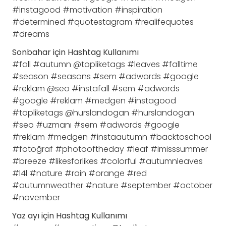
#instagood #motivation #inspiration
#determined #quotestagram #realifequotes
#dreams
Sonbahar için Hashtag Kullanımı
#fall #autumn @topliketags #leaves #falltime
#season #seasons #sem #adwords #google
#reklam @seo #instafall #sem #adwords
#google #reklam #medgen #instagood
#topliketags @hurslandogan #hurslandogan
#seo #uzmanı #sem #adwords #google
#reklam #medgen #instaautumn #backtoschool
#fotoğraf #photooftheday #leaf #imisssummer
#breeze #likesforlikes #colorful #autumnleaves
#l4l #nature #rain #orange #red
#autumnweather #nature #september #october
#november
Yaz ayı için Hashtag Kullanımı