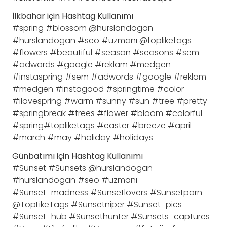
İlkbahar için Hashtag Kullanımı
#spring #blossom @hurslandogan
#hurslandogan #seo #uzmanı @topliketags
#flowers #beautiful #season #seasons #sem
#adwords #google #reklam #medgen
#instaspring #sem #adwords #google #reklam
#medgen #instagood #springtime #color
#ilovespring #warm #sunny #sun #tree #pretty
#springbreak #trees #flower #bloom #colorful
#spring#topliketags #easter #breeze #april
#march #may #holiday #holidays
Günbatımı için Hashtag Kullanımı
#Sunset #Sunsets @hurslandogan
#hurslandogan #seo #uzmanı
#Sunset_madness #Sunsetlovers #Sunsetporn
@TopLikeTags #Sunsetniper #Sunset_pics
#Sunset_hub #Sunsethunter #Sunsets_captures