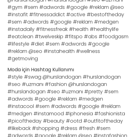
#gym #sem #adwords #google #reklam @seo
#instafit #fitnessaddict #active #bestoftheday
#sem #adwords #google #reklam #medgen
#instadaily #fitnessfreak #health #healthylife
#eatclean #twelveskip #fitspo #abs #foodgasm
#lifestyle #diet #sem #adwords #google
#reklam @seo #instahealth #wellness
#getmoving
Moda için Hashtag Kullanımı
#style #swag @hurslandogan #hurslandogan
#seo #uzmanı #fashion @hurslandogan
#hurslandogan #seo #uzmanı #pretty #sem
#adwords #google #reklam #medgen
#instacool #sem #adwords #google #reklam
#medgen #instamood #iphonesia #fashionista
#picoftheday #beauty #ootd #outfitoftheday
#likeback #shopping #dress #fresh #sem
#adwords #google #reklam @seo #instafashion