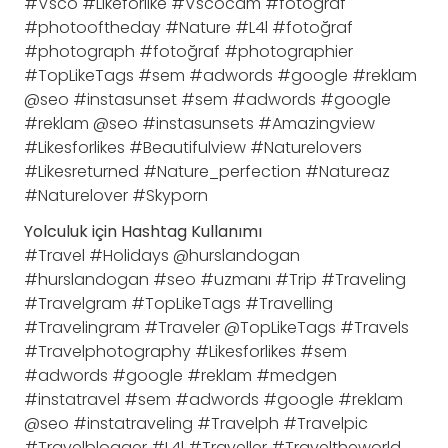
#Vsco #Likeforlike #Vscocam #fotoğraf
#photooftheday #Nature #L4l #fotoğraf
#photograph #fotoğraf #photographier
#TopLikeTags #sem #adwords #google #reklam
@seo #instasunset #sem #adwords #google
#reklam @seo #instasunsets #Amazingview
#Likesforlikes #Beautifulview #Naturelovers
#Likesreturned #Nature_perfection #Natureaz
#Naturelover #Skyporn
Yolculuk için Hashtag Kullanımı
#Travel #Holidays @hurslandogan
#hurslandogan #seo #uzmanı #Trip #Traveling
#Travelgram #TopLikeTags #Travelling
#Travelingram #Traveler @TopLikeTags #Travels
#Travelphotography #Likesforlikes #sem
#adwords #google #reklam #medgen
#instatravel #sem #adwords #google #reklam
@seo #instatraveling #Travelph #Travelpic
#Travelblogger #L4l #Traveller #Traveltheworld