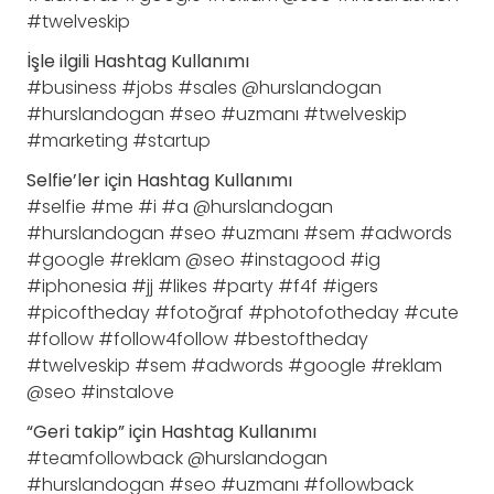
#twelveskip
İşle ilgili Hashtag Kullanımı
#business #jobs #sales @hurslandogan
#hurslandogan #seo #uzmanı #twelveskip
#marketing #startup
Selfie’ler için Hashtag Kullanımı
#selfie #me #i #a @hurslandogan
#hurslandogan #seo #uzmanı #sem #adwords
#google #reklam @seo #instagood #ig
#iphonesia #jj #likes #party #f4f #igers
#picoftheday #fotoğraf #photofotheday #cute
#follow #follow4follow #bestoftheday
#twelveskip #sem #adwords #google #reklam
@seo #instalove
“Geri takip” için Hashtag Kullanımı
#teamfollowback @hurslandogan
#hurslandogan #seo #uzmanı #followback