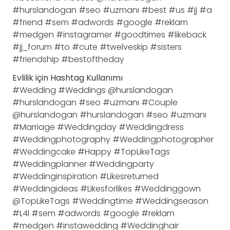
#hurslandogan #seo #uzmanı #best #us #jj #a
#friend #sem #adwords #google #reklam
#medgen #instagramer #goodtimes #likeback
#jj_forum #to #cute #twelveskip #sisters
#friendship #bestoftheday
Evlilik için Hashtag Kullanımı
#Wedding #Weddings @hurslandogan
#hurslandogan #seo #uzmanı #Couple
@hurslandogan #hurslandogan #seo #uzmanı
#Marriage #Weddingday #Weddingdress
#Weddingphotography #Weddingphotographer
#Weddingcake #Happy #TopLikeTags
#Weddingplanner #Weddingparty
#Weddinginspiration #Likesreturned
#Weddingideas #Likesforlikes #Weddinggown
@TopLikeTags #Weddingtime #Weddingseason
#L4l #sem #adwords #google #reklam
#medgen #instawedding #Weddinghair