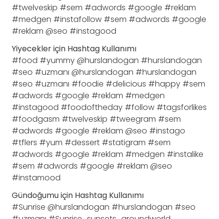
#twelveskip #sem #adwords #google #reklam
#medgen #instafollow #sem #adwords #google
#reklam @seo #instagood
Yiyecekler için Hashtag Kullanımı
#food #yummy @hurslandogan #hurslandogan
#seo #uzmanı @hurslandogan #hurslandogan
#seo #uzmanı #foodie #delicious #happy #sem
#adwords #google #reklam #medgen
#instagood #foodoftheday #follow #tagsforlikes
#foodgasm #twelveskip #tweegram #sem
#adwords #google #reklam @seo #instago
#tflers #yum #dessert #statigram #sem
#adwords #google #reklam #medgen #instalike
#sem #adwords #google #reklam @seo
#instamood
Gündoğumu için Hashtag Kullanımı
#Sunrise @hurslandogan #hurslandogan #seo
#uzmanı #Sunrise_sunsets_aroundworld