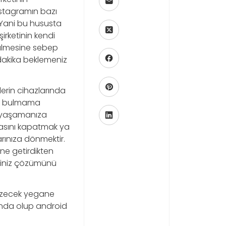
nstagramın bazı
 Yani bu hususta
irketinin kendi
ülmesine sebep
dakika beklemeniz
lerin cihazlarında
ucu bulmama
ı yaşamanıza
asını kapatmak ya
arınıza dönmektir.
ine getirdikten
isiniz çözümünü
zecek yegane
ında olup android