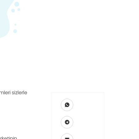
ri sizlerle
rketinin