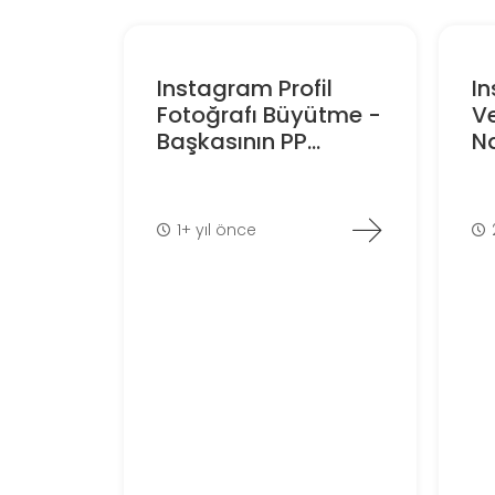
Instagram Profil
I
Fotoğrafı Büyütme -
V
Başkasının PP...
Na
1+ yıl önce