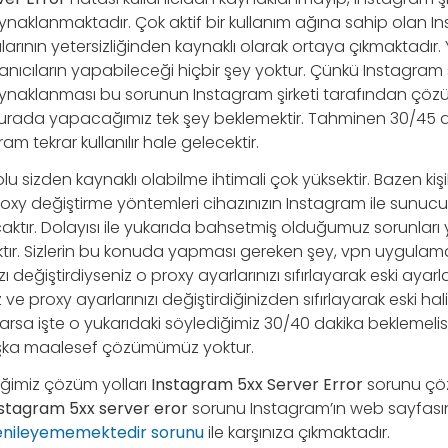
naklanmaktadır. Çok aktif bir kullanım ağına sahip olan I
arının yetersizliğinden kaynaklı olarak ortaya çıkmaktadır.
lanıcıların yapabileceği hiçbir şey yoktur. Çünkü Instagram ş
ynaklanması bu sorunun Instagram şirketi tarafından çöz
burada yapacağımız tek şey beklemektir. Tahminen 30/45 
 tekrar kullanılır hale gelecektir.
u sizden kaynaklı olabilme ihtimali çok yüksektir. Bazen kişi
 proxy değiştirme yöntemleri cihazınızın Instagram ile sun
ktır. Dolayısı ile yukarıda bahsetmiş olduğumuz sorunlar
tır. Sizlerin bu konuda yapması gereken şey, vpn uygulam
ı değiştirdiyseniz o proxy ayarlarınızı sıfırlayarak eski ayarl
ve proxy ayarlarınızı değiştirdiğinizden sıfırlayarak eski hal
arsa işte o yukarıdaki söylediğimiz 30/40 dakika beklemel
ka maalesef çözümümüz yoktur.
iğimiz çözüm yolları
Instagram 5xx Server Error
sorunu çö
stagram 5xx server eror
sorunu Instagram’ın web sayfas
enileyememektedir sorunu
ile karşınıza çıkmaktadır.