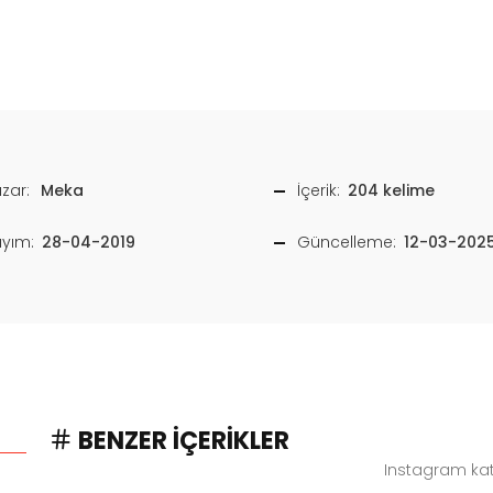
zar:
Meka
İçerik:
204 kelime
ayım:
28-04-2019
Güncelleme:
12-03-202
BENZER İÇERIKLER
Instagram kate