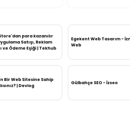
Store'dan para kazanılır
Egekent Web Tasarım - İz
Uygulama Satışı, Reklam
Web
ı ve Ödeme Eşiği | Tekhub
 Bir Web Sitesine Sahip
Gülbahçe SEO - İzseo
ısınız? | Devlog