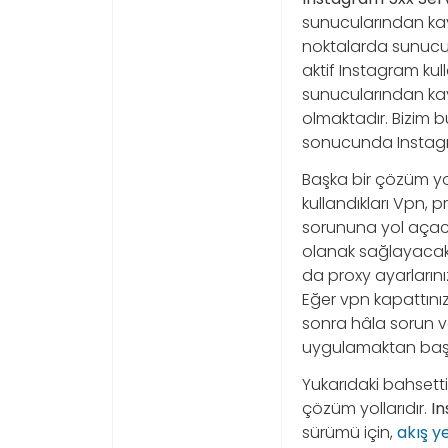
sunucularından kay
noktalarda sunucul
aktif Instagram kul
sunucularından ka
olmaktadır. Bizim 
sonucunda Instagram
Başka bir çözüm yol
kullandıkları Vpn,
sorununa yol açaca
olanak sağlayacak
da proxy ayarlarınız
Eğer vpn kapattınız 
sonra hâla sorun v
uygulamaktan baş
Yukarıdaki bahsett
çözüm yollarıdır.
In
sürümü için,
akış y