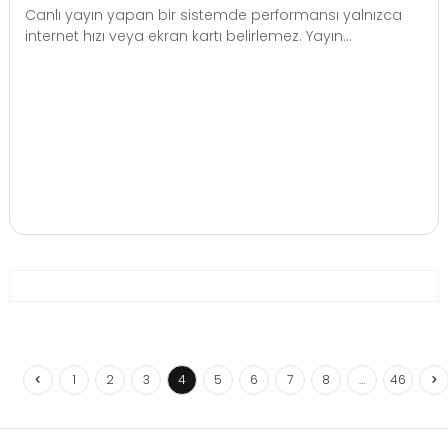
Canlı yayın yapan bir sistemde performansı yalnızca
internet hızı veya ekran kartı belirlemez. Yayın...
1
2
3
4
5
6
7
8
…
46