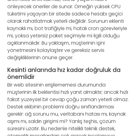
önleyecek öneriler de sunar. Örneğin yüksek CPU
tüketimi yaşayan bir sitede sadece hesabı geçici
olarak rahatlatmak yeterli değildir. Sorunun eklenti
kaynaklı mı, bot trafiğiyle mi, hatalı cron görevleriyle
mi, yoksa yetersiz paket seçimiyle mi ilgili olduğu
açıklanmalıdır. Bu yaklaşım, müşterinin işini
yönetmesini kolaylaştırır ve gereksiz servis
değişikliklerinin önüne geçer.
Kesinti anlarında hız kadar doğruluk da
önemlidir
Bir web sitesinin erişilememesi durumunda
müşterinin ilk beklentisi hızlı yanıt almaktır; ancak hızlı
fakat yüzeysel bir cevap çoğu zaman yeterli olmaz.
Destek ekibinin problemi doğru sınıflandırması
gerekir: ağ sorunu mu, veritabanı hatası mı, kaynak
aşımı mı, saldırı girişimi mi? Yanlış teşhis, çözüm
süresini uzatır. Bu nedenle nitelikli teknik destek,
otomatik mesajlardan çok gerçek incelemeye