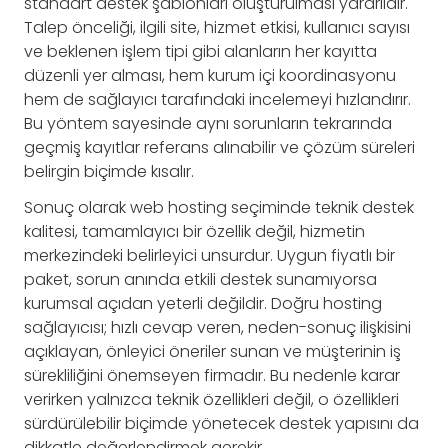
standart destek şablonları oluşturulması yararlıdır.
Talep önceliği, ilgili site, hizmet etkisi, kullanıcı sayısı
ve beklenen işlem tipi gibi alanların her kayıtta
düzenli yer alması, hem kurum içi koordinasyonu
hem de sağlayıcı tarafındaki incelemeyi hızlandırır.
Bu yöntem sayesinde aynı sorunların tekrarında
geçmiş kayıtlar referans alınabilir ve çözüm süreleri
belirgin biçimde kısalır.
Sonuç olarak web hosting seçiminde teknik destek
kalitesi, tamamlayıcı bir özellik değil, hizmetin
merkezindeki belirleyici unsurdur. Uygun fiyatlı bir
paket, sorun anında etkili destek sunamıyorsa
kurumsal açıdan yeterli değildir. Doğru hosting
sağlayıcısı; hızlı cevap veren, neden-sonuç ilişkisini
açıklayan, önleyici öneriler sunan ve müşterinin iş
sürekliliğini önemseyen firmadır. Bu nedenle karar
verirken yalnızca teknik özellikleri değil, o özellikleri
sürdürülebilir biçimde yönetecek destek yapısını da
dikkatle değerlendirmek gerekir.