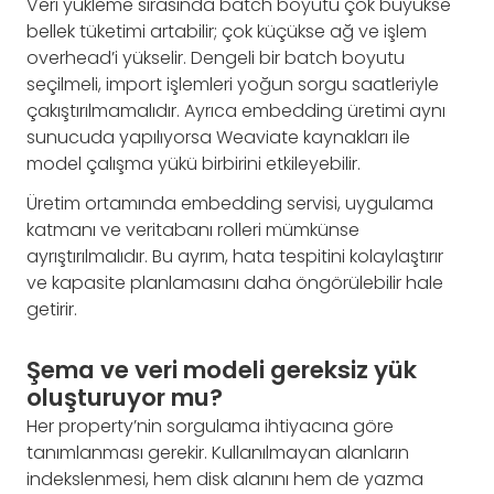
Veri yükleme sırasında batch boyutu çok büyükse
bellek tüketimi artabilir; çok küçükse ağ ve işlem
overhead’i yükselir. Dengeli bir batch boyutu
seçilmeli, import işlemleri yoğun sorgu saatleriyle
çakıştırılmamalıdır. Ayrıca embedding üretimi aynı
sunucuda yapılıyorsa Weaviate kaynakları ile
model çalışma yükü birbirini etkileyebilir.
Üretim ortamında embedding servisi, uygulama
katmanı ve veritabanı rolleri mümkünse
ayrıştırılmalıdır. Bu ayrım, hata tespitini kolaylaştırır
ve kapasite planlamasını daha öngörülebilir hale
getirir.
Şema ve veri modeli gereksiz yük
oluşturuyor mu?
Her property’nin sorgulama ihtiyacına göre
tanımlanması gerekir. Kullanılmayan alanların
indekslenmesi, hem disk alanını hem de yazma