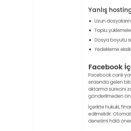
Yanlış hostin
Uzun dosyaların
Toplu yüklemele
Dosya boyutu sın
Yedekleme eksikli
Facebook İçe
Facebook canlı yayın
sırasında gelen bil
aktarma sürecini zo
gönderilmeden önce 
İçerikte hukuki, fi
edilmelidir. Otomatik
denetimi hâlâ önem