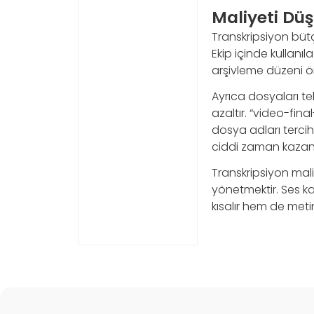
Maliyeti Dü
Transkripsiyon bütç
Ekip içinde kullan
arşivleme düzeni ö
Ayrıca dosyaları te
azaltır. “video-fina
dosya adları tercih 
ciddi zaman kazand
Transkripsiyon mali
yönetmektir. Ses kal
kısalır hem de meti