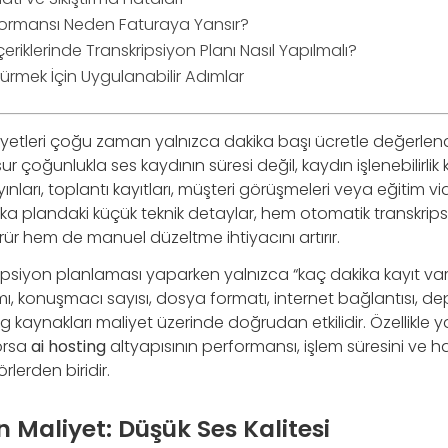
formansı Neden Faturaya Yansır?
riklerinde Transkripsiyon Planı Nasıl Yapılmalı?
şürmek İçin Uygulanabilir Adımlar
yetleri çoğu zaman yalnızca dakika başı ücretle değerlendi
ur çoğunlukla ses kaydının süresi değil, kaydın işlenebilirlik ka
nları, toplantı kayıtları, müşteri görüşmeleri veya eğitim v
ka plandaki küçük teknik detaylar, hem otomatik transkrips
r hem de manuel düzeltme ihtiyacını artırır.
psiyon planlaması yaparken yalnızca “kaç dakika kayıt var?
amı, konuşmacı sayısı, dosya formatı, internet bağlantısı, d
ng kaynakları maliyet üzerinde doğrudan etkilidir. Özellikle 
orsa
ai hosting
altyapısının performansı, işlem süresini ve h
örlerden biridir.
Maliyet: Düşük Ses Kalitesi