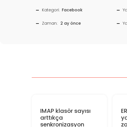
Kategori:
Facebook
Ya
Zaman:
2 ay önce
Y
IMAP klasör sayısı
E
arttıkça
ya
senkronizasyon
z