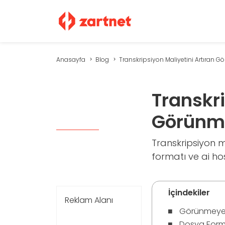
Anasayfa
Blog
Transkripsiyon Maliyetini Artıran Gö
Transkri
Görünm
Transkripsiyon m
formatı ve ai hos
İçindekiler
Reklam Alanı
Görünmeyen 
Dosya Forma