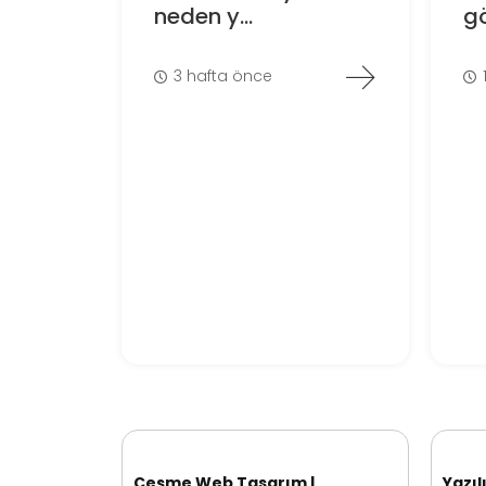
neden y...
gö
3 hafta önce
Çeşme Web Tasarım |
Yazıl