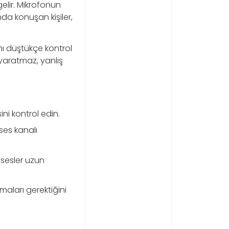
gelir. Mikrofonun
da konuşan kişiler,
anı düştükçe kontrol
yaratmaz, yanlış
ni kontrol edin.
ses kanalı
 sesler uzun
aları gerektiğini