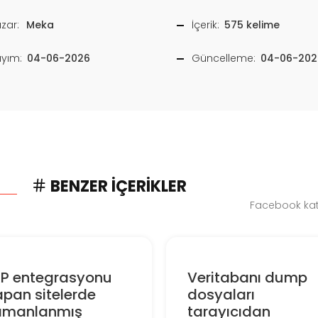
zar:
Meka
İçerik:
575 kelime
ayım:
04-06-2026
Güncelleme:
04-06-202
BENZER İÇERIKLER
Facebook kate
RP entegrasyonu
Veritabanı dump
pan sitelerde
dosyaları
amanlanmış
tarayıcıdan