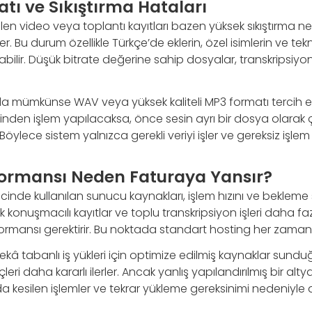
tı ve Sıkıştırma Hataları
len video veya toplantı kayıtları bazen yüksek sıkıştırma n
. Bu durum özellikle Türkçe’de eklerin, özel isimlerin ve tekni
bilir. Düşük bitrate değerine sahip dosyalar, transkripsiyon 
a mümkünse WAV veya yüksek kaliteli MP3 formatı tercih edi
inden işlem yapılacaksa, önce sesin ayrı bir dosya olarak 
. Böylece sistem yalnızca gerekli veriyi işler ve gereksiz işlem
formansı Neden Faturaya Yansır?
inde kullanılan sunucu kaynakları, işlem hızını ve bekleme sü
 konuşmacılı kayıtlar ve toplu transkripsiyon işleri daha faz
mansı gerektirir. Bu noktada standart hosting her zaman y
ekâ tabanlı iş yükleri için optimize edilmiş kaynaklar sund
leri daha kararlı ilerler. Ancak yanlış yapılandırılmış bir alty
ıda kesilen işlemler ve tekrar yükleme gereksinimi nedeniyle 