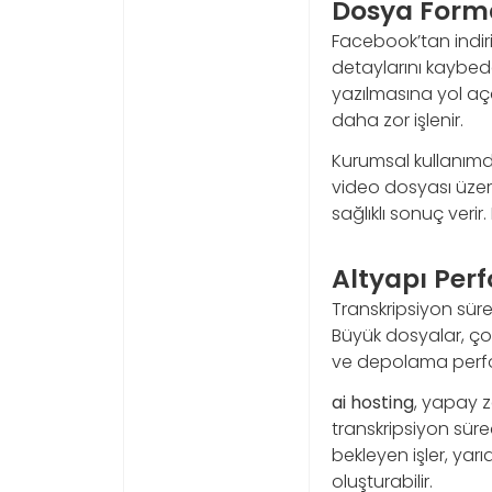
Dosya Forma
Facebook’tan indiri
detaylarını kaybeder
yazılmasına yol aça
daha zor işlenir.
Kurumsal kullanımd
video dosyası üzer
sağlıklı sonuç verir
Altyapı Per
Transkripsiyon sürec
Büyük dosyalar, çok
ve depolama perfor
ai hosting
, yapay z
transkripsiyon süreç
bekleyen işler, yar
oluşturabilir.