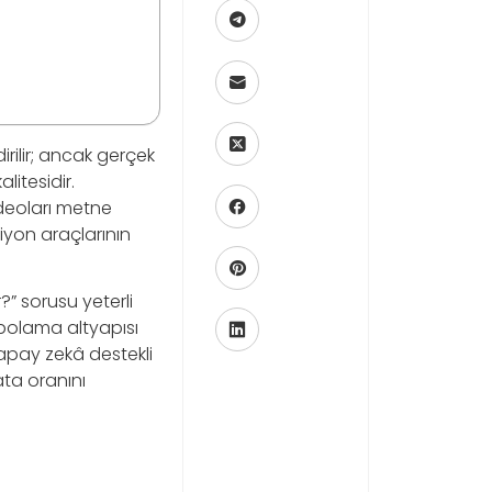
rilir; ancak gerçek
litesidir.
ideoları metne
iyon araçlarının
” sorusu yeterli
epolama altyapısı
yapay zekâ destekli
ata oranını