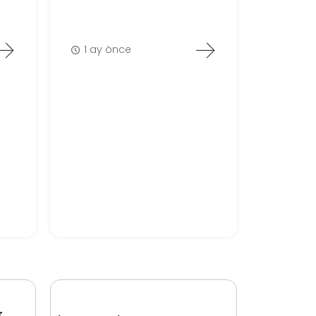
1 ay önce
r