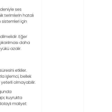
edeniyle ses
k terimlerin hatalı
sistemleri için
lmelidir. Eğer
çıkarılması daha
 yükü azalır.
resini etkiler.
la işlemci, bellek
eterli olmayabilir.
uğunda
apı; kuyrukta
dolaylı maliyet