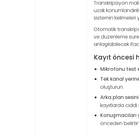
Transkripsiyon maliy
uzak konumlandırılm
sistemin kelimeleri
Otomatik transkrips
ve düzenleme süres
anlaşılabilecek ifad
Kayıt öncesi hı
Mikrofonu test 
Tek kanal yerine
oluşturun.
Arka plan sesini
kayıtlarda ciddi 
Konuşmacıları y
önceden belirtin