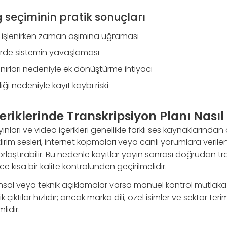
g seçiminin pratik sonuçları
 işlenirken zaman aşımına uğraması
rde sistemin yavaşlaması
ırları nedeniyle ek dönüştürme ihtiyacı
ği nedeniyle kayıt kaybı riski
riklerinde Transkripsiyon Planı Nasıl
ları ve video içerikleri genellikle farklı ses kaynaklarından 
dirim sesleri, internet kopmaları veya canlı yorumlara verile
rlaştırabilir. Bu nedenle kayıtlar yayın sonrası doğrudan t
kısa bir kalite kontrolünden geçirilmelidir.
nansal veya teknik açıklamalar varsa manuel kontrol mutlaka
 çıktılar hızlıdır; ancak marka dili, özel isimler ve sektör terim
lidir.