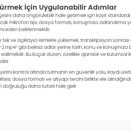
şürmek İçin Uygulanabilir Adımlar
esini daha öngörülebilir hale getirmek için kayıt standardı
ılacak mikrofon tipi, dosya formatı, konuşmacı adlandırma 
nceden belirlenmelidir.
k tek ve açıklayıcı isimlerle yüklemek, transkripsiyon sonras
l-2.mp4” gibi belirsiz adlar yerine tarih, konu ve konuşmacı b
edilmelidir. Bu küçük düzen, özellikle ajanslar ve kurumsal ile
ırır.
yetini kontrol altında tutmanın en güvenilir yolu, kaydı üre
itesi, dosya formatı ve altyapı tercihi birlikte ele alındığın
n doğruluğu daha tutarlı hale gelir.