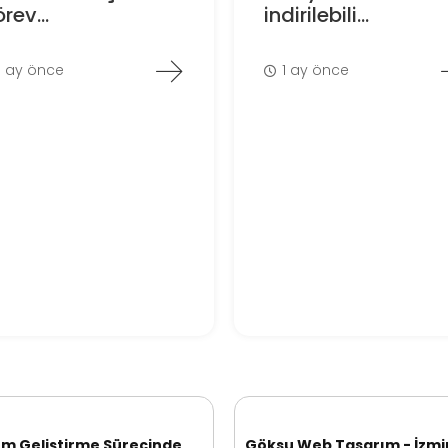
rev...
indirilebili...
1 ay önce
1 ay önce
ım Geliştirme Sürecinde
Göksu Web Tasarım - İzmi