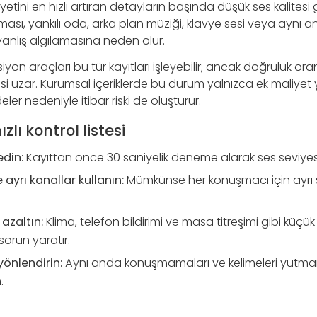
etini en hızlı artıran detayların başında düşük ses kalitesi 
ası, yankılı oda, arka plan müziği, klavye sesi veya aynı an
 yanlış algılamasına neden olur.
iyon araçları bu tür kayıtları işleyebilir; ancak doğruluk or
i uzar. Kurumsal içeriklerde bu durum yalnızca ek maliyet 
eler nedeniyle itibar riski de oluşturur.
zlı kontrol listesi
edin:
Kayıttan önce 30 saniyelik deneme alarak ses seviyesi
 ayrı kanallar kullanın:
Mümkünse her konuşmacı için ayrı 
 azaltın:
Klima, telefon bildirimi ve masa titreşimi gibi küçük
sorun yaratır.
önlendirin:
Aynı anda konuşmamaları ve kelimeleri yutmam
.