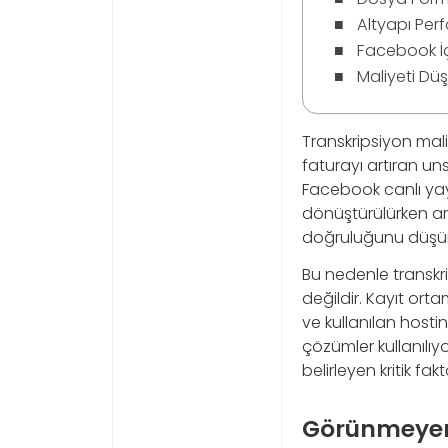
Altyapı Per
Facebook İçe
Maliyeti Dü
Transkripsiyon mali
faturayı artıran uns
Facebook canlı yayı
dönüştürülürken ar
doğruluğunu düşürü
Bu nedenle transkri
değildir. Kayıt ort
ve kullanılan hosti
çözümler kullanılıy
belirleyen kritik fakt
Görünmeyen 