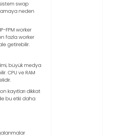
a sistem swap
vaşlamaya neden
HP-FPM worker
en fazla worker
e getirebilir.
ikimi, büyük medya
ilir. CPU ve RAM
idir.
n kayıtları dikkat
de bu etki daha
lgalanmalar