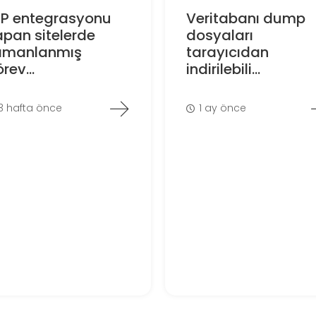
RP entegrasyonu
Veritabanı dump
pan sitelerde
dosyaları
amanlanmış
tarayıcıdan
rev...
indirilebili...
3 hafta önce
1 ay önce