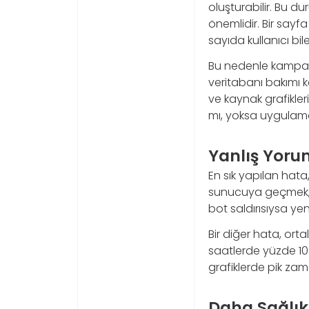
oluşturabilir. Bu d
önemlidir. Bir sayf
sayıda kullanıcı bil
Bu nedenle kampan
veritabanı bakımı k
ve kaynak grafikler
mı, yoksa uygulama
Yanlış Yor
En sık yapılan hat
sunucuya geçmek, k
bot saldırısıysa ye
Bir diğer hata, ort
saatlerde yüzde 100
grafiklerde pik zama
Daha Sağlıkl