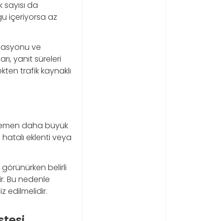
k sayısı da
gu içeriyorsa az
izasyonu ve
ı, yanıt süreleri
kten trafik kaynaklı
e hemen daha büyük
hatalı eklenti veya
görünürken belirli
ir. Bu nedenle
z edilmelidir.
stesi