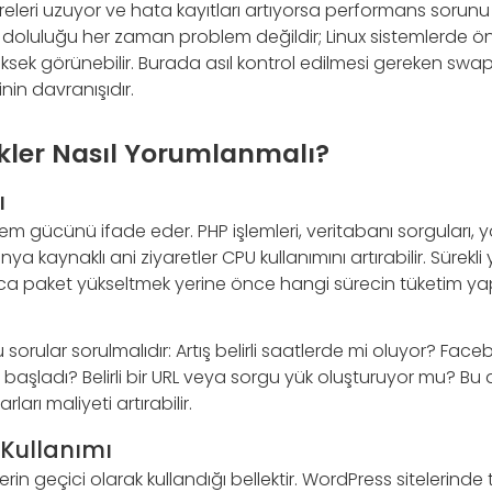
releri uzuyor ve hata kayıtları artıyorsa performans sorun
 doluluğu her zaman problem değildir; Linux sistemlerde ö
ksek görünebilir. Burada asıl kontrol edilmesi gereken swap
in davranışıdır.
kler Nasıl Yorumlanmalı?
ı
m gücünü ifade eder. PHP işlemleri, veritabanı sorguları, y
a kaynaklı ani ziyaretler CPU kullanımını artırabilir. Sürekl
ca paket yükseltmek yerine önce hangi sürecin tüketim yapt
şu sorular sorulmalıdır: Artış belirli saatlerde mi oluyor? Fa
 başladı? Belirli bir URL veya sorgu yük oluşturuyor mu? B
ları maliyeti artırabilir.
Kullanımı
rin geçici olarak kullandığı bellektir. WordPress sitelerinde 