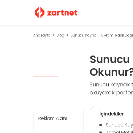
Anasayfa
Blog
Sunucu Kaynak Tüketimi Nasıl Doğr
Sunucu 
Okunur
Sunucu kaynak tük
okuyarak perform
İçindekiler
Reklam Alanı
Sunucu Kayn
Temel Metri