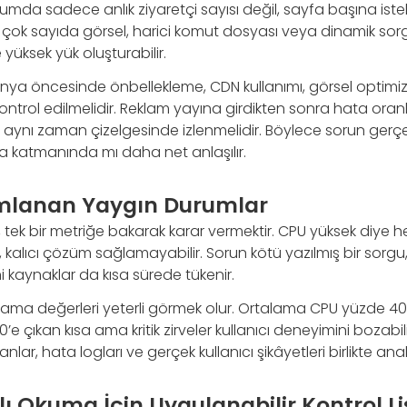
urumda sadece anlık ziyaretçi sayısı değil, sayfa başına iste
a çok sayıda görsel, harici komut dosyası veya dinamik sor
e yüksek yük oluşturabilir.
ya öncesinde önbellekleme, CDN kullanımı, görsel optim
ontrol edilmelidir. Reklam yayına girdikten sonra hata oranlar
i aynı zaman çizelgesinde izlenmelidir. Böylece sorun gerçe
 katmanında mı daha net anlaşılır.
umlanan Yaygın Durumlar
a, tek bir metriğe bakarak karar vermektir. CPU yüksek diy
alıcı çözüm sağlamayabilir. Sorun kötü yazılmış bir sorgu, 
ni kaynaklar da kısa sürede tükenir.
alama değerleri yeterli görmek olur. Ortalama CPU yüzde 40 
’e çıkan kısa ama kritik zirveler kullanıcı deneyimini bozabil
nlar, hata logları ve gerçek kullanıcı şikâyetleri birlikte anali
ı Okuma İçin Uygulanabilir Kontrol Li