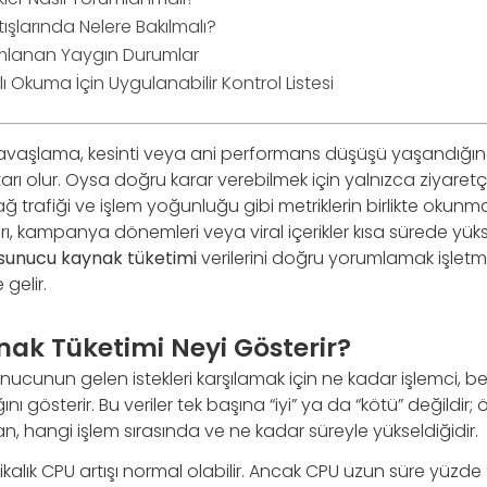
rtışlarında Nelere Bakılmalı?
umlanan Yaygın Durumlar
ı Okuma İçin Uygulanabilir Kontrol Listesi
yavaşlama, kesinti veya ani performans düşüşü yaşandığınd
ktarı olur. Oysa doğru karar verebilmek için yalnızca ziyaretç
ağ trafiği ve işlem yoğunluğu gibi metriklerin birlikte okunmas
ı, kampanya dönemleri veya viral içerikler kısa sürede yük
sunucu kaynak tüketimi
verilerini doğru yorumlamak işletme 
 gelir.
ak Tüketimi Neyi Gösterir?
nucunun gelen istekleri karşılamak için ne kadar işlemci, bel
ını gösterir. Bu veriler tek başına “iyi” ya da “kötü” değildir;
, hangi işlem sırasında ve ne kadar süreyle yükseldiğidir.
kalık CPU artışı normal olabilir. Ancak CPU uzun süre yüzde 