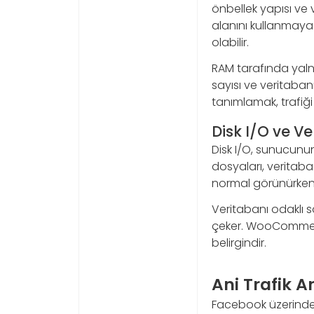
önbellek yapısı ve 
alanını kullanmaya
olabilir.
RAM tarafında yal
sayısı ve veritaban
tanımlamak, trafiği 
Disk I/O ve Ve
Disk I/O, sunucunu
dosyaları, veritaba
normal görünürken 
Veritabanı odaklı s
çeker. WooCommerce
belirgindir.
Ani Trafik A
Facebook üzerinde