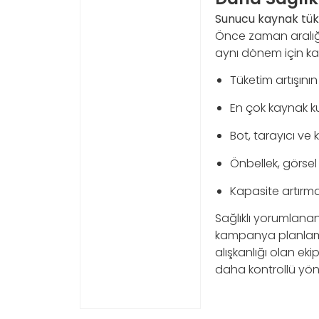
Sunucu kaynak tük
Önce zaman aralığı 
aynı dönem için karş
Tüketim artışının
En çok kaynak ku
Bot, tarayıcı ve k
Önbellek, görsel
Kapasite artırm
Sağlıklı yorumlana
kampanya planlaması
alışkanlığı olan eki
daha kontrollü yöne