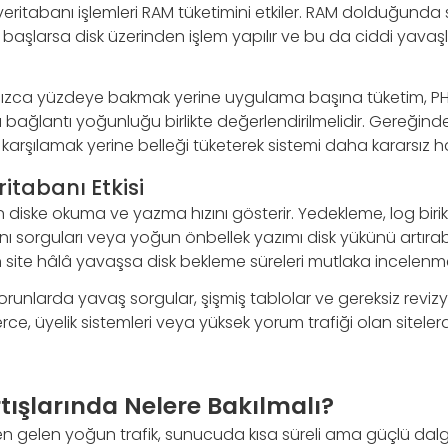
veritabanı işlemleri RAM tüketimini etkiler. RAM dolduğund
 başlarsa disk üzerinden işlem yapılır ve bu da ciddi ya
nızca yüzdeye bakmak yerine uygulama başına tüketim, P
ı bağlantı yoğunluğu birlikte değerlendirilmelidir. Gereğind
karşılamak yerine belleği tüketerek sistemi daha kararsız hal
ritabanı Etkisi
n diske okuma ve yazma hızını gösterir. Yedekleme, log bir
nı sorguları veya yoğun önbellek yazımı disk yükünü artırab
site hâlâ yavaşsa disk bekleme süreleri mutlaka incelenmel
orunlarda yavaş sorgular, şişmiş tablolar ve gereksiz revizyo
, üyelik sistemleri veya yüksek yorum trafiği olan siteler
rtışlarında Nelere Bakılmalı?
n gelen yoğun trafik, sunucuda kısa süreli ama güçlü da