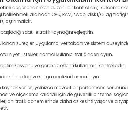
etimi
değerlendirilirken düzenli bir kontrol akışı kullanmak kara
belirlenmeli, ardından CPU, RAM, swap, disk I/O, ağ trafiği 
ılaştırılmalıdır.
 başladığı saat ile trafik kaynağını eşleştirin.
llanan süreçleri uygulama, veritabanı ve sistem düzeyinde 
ötü niyetli istekleri normal kullanıcı trafiğinden ayırın.
 optimizasyonu ve gereksiz eklenti kullanımını kontrol edin.
adan önce log ve sorgu analizini tamamlayın.
n kaynak verileri, yalnızca mevcut bir performans sorununu 
 ve ölçekleme kararları için de güvenilir bir temel sağlar.
pler, ani trafik dönemlerinde daha az kesinti yaşar ve altyap
tir.