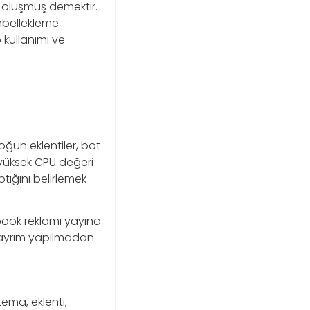
u oluşmuş demektir.
nbellekleme
 kullanımı ve
oğun eklentiler, bot
i yüksek CPU değeri
ığını belirlemek
cebook reklamı yayına
u ayrım yapılmadan
tema, eklenti,