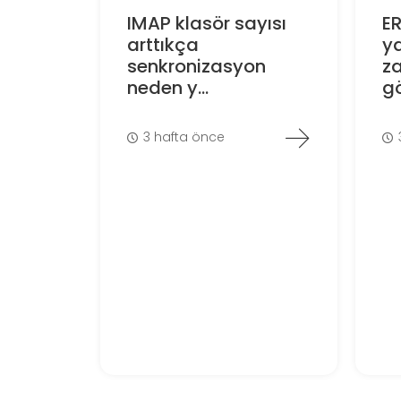
IMAP klasör sayısı
E
arttıkça
ya
senkronizasyon
z
neden y...
gö
3 hafta önce