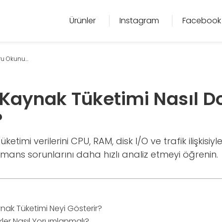
Ürünler
Instagram
Facebook
u Okunu...
Kaynak Tüketimi Nasıl D
?
etimi verilerini CPU, RAM, disk I/O ve trafik ilişkisiy
ans sorunlarını daha hızlı analiz etmeyi öğrenin.
ak Tüketimi Neyi Gösterir?
kler Nasıl Yorumlanmalı?