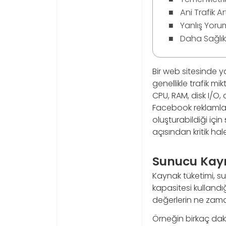
Ani Trafik A
Yanlış Yor
Daha Sağlıkl
Bir web sitesinde 
genellikle trafik mi
CPU, RAM, disk I/O, 
Facebook reklamlar
oluşturabildiği için
açısından kritik hale
Sunucu Kayn
Kaynak tüketimi, su
kapasitesi kullandığ
değerlerin ne zaman
Örneğin birkaç daki