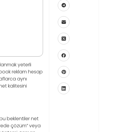
klanmak yeterli
cebook reklam hesap
raflarca aynı
et kalitesini
 bu beklentiler net
 sürede çözüm” veya