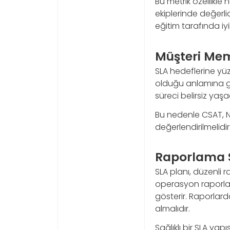
Bu metrik özellikle
ekiplerinde değerl
eğitim tarafında iyi
Müşteri Mem
SLA hedeflerine y
olduğu anlamına gel
süreci belirsiz ya
Bu nedenle CSAT, NP
değerlendirilmelidi
Raporlama S
SLA planı, düzenli
operasyon raporları 
gösterir. Raporlard
almalıdır.
Sağlıklı bir SLA yap