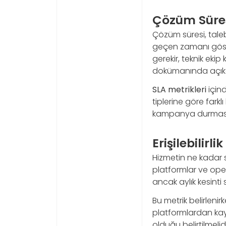
Çözüm Süres
Çözüm süresi, taleb
geçen zamanı göster
gerekir, teknik ekip
dokümanında açıkça
SLA metrikleri
içind
tiplerine göre farkl
kampanya durması v
Erişilebilirli
Hizmetin ne kadar sür
platformlar ve opera
ancak aylık kesinti 
Bu metrik belirleni
platformlardan kayn
olduğu belirtilmelidi