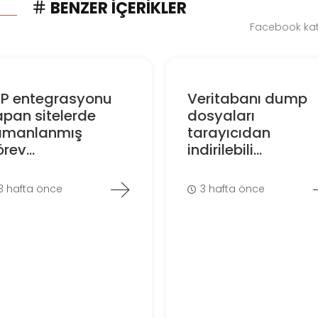
BENZER İÇERIKLER
Facebook kate
RP entegrasyonu
Veritabanı dump
pan sitelerde
dosyaları
amanlanmış
tarayıcıdan
rev...
indirilebili...
3 hafta önce
3 hafta önce