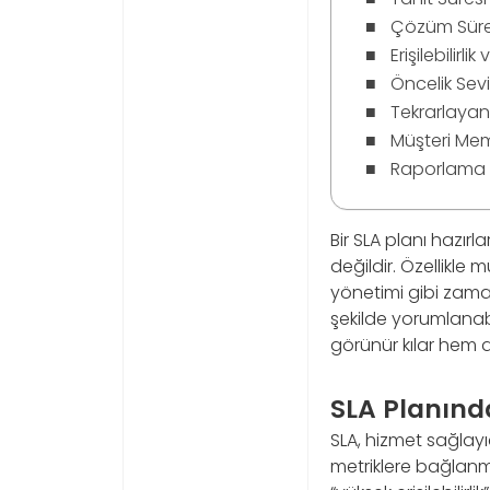
Çözüm Süres
Erişilebilirli
Öncelik Sevi
Tekrarlayan
Müşteri Mem
Raporlama Sı
Bir SLA planı hazır
değildir. Özellikle
yönetimi gibi zaman
şekilde yorumlanabi
görünür kılar hem de
SLA Planınd
SLA, hizmet sağlayıc
metriklere bağlanma