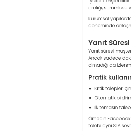
“yüksek erişilebilir
aralığı, sorumlusu v
Kurumsal yapılarda
döneminde anlaşmazl
Yanıt Süresi
Yanıt süresi, müşter
Ancak sadece dakika
olmadığı da izlenme
Pratik kullan
Kritik talepler iç
Otomatik bildirim
İlk temasın taleb
Örneğin Facebook 
talebi aynı SLA sev