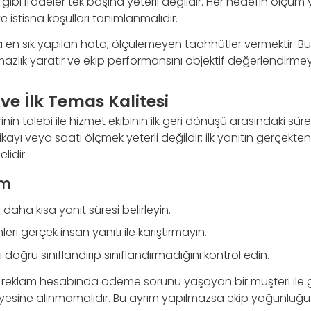
lik” gibi ifadeler tek başına yeterli değildir. Her hedefin ölç
e istisna koşulları tanımlanmalıdır.
 en sık yapılan hata, ölçülemeyen taahhütler vermektir. 
ık yaratır ve ekip performansını objektif değerlendirmeyi z
 ve İlk Temas Kalitesi
inin talebi ile hizmet ekibinin ilk geri dönüşü arasındaki süre
yı veya saati ölçmek yeterli değildir; ilk yanıtın gerçekten
lidir.
ım
in daha kısa yanıt süresi belirleyin.
leri gerçek insan yanıtı ile karıştırmayın.
i doğru sınıflandırıp sınıflandırmadığını kontrol edin.
reklam hesabında ödeme sorunu yaşayan bir müşteri ile 
iyesine alınmamalıdır. Bu ayrım yapılmazsa ekip yoğunluğu y