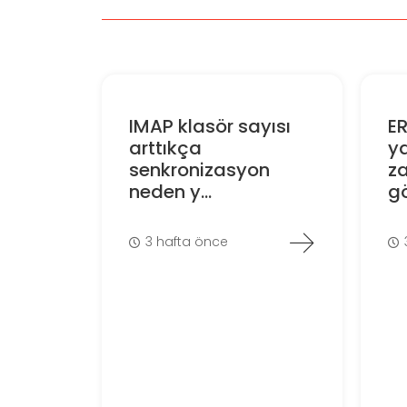
IMAP klasör sayısı
E
arttıkça
ya
senkronizasyon
z
neden y...
gö
3 hafta önce