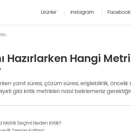
Ürünler
Instagram
Facebook
Ön...
ı Hazırlarken Hangi Metri
?
ken yanıt süresi, çözüm süresi, erişilebilirlik, öncelik 
ti gibi kritik metrikleri nasıl belirlemeniz gerektiği
 Metrik Seçimi Neden Kritik?
 ve İlk Temas Kalitesi