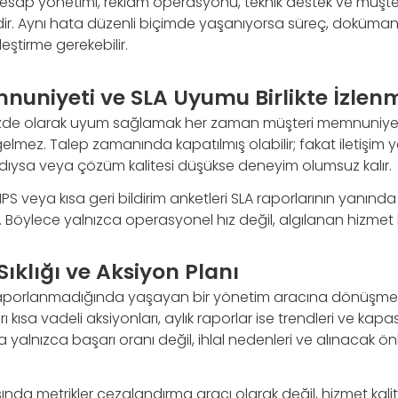
 hesap yönetimi, reklam operasyonu, teknik destek ve müşte
idir. Aynı hata düzenli biçimde yaşanıyorsa süreç, doküma
leştirme gerekebilir.
nuniyeti ve SLA Uyumu Birlikte İzlenm
üzde olarak uyum sağlamak her zaman müşteri memnuniyet
mez. Talep zamanında kapatılmış olabilir; fakat iletişim y
şadıysa veya çözüm kalitesi düşükse deneyim olumsuz kalır.
S veya kısa geri bildirim anketleri SLA raporlarının yanında
r. Böylece yalnızca operasyonel hız değil, algılanan hizmet k
ıklığı ve Aksiyon Planı
 raporlanmadığında yaşayan bir yönetim aracına dönüşmez.
kısa vadeli aksiyonları, aylık raporlar ise trendleri ve kapas
a yalnızca başarı oranı değil, ihlal nedenleri ve alınacak ö
ısında metrikler cezalandırma aracı olarak değil, hizmet kalite