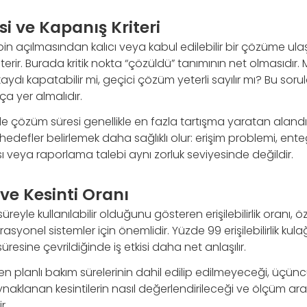
i ve Kapanış Kriteri
in açılmasından kalıcı veya kabul edilebilir bir çözüme ul
ir. Burada kritik nokta “çözüldü” tanımının net olmasıdır. 
 kaydı kapatabilir mi, geçici çözüm yeterli sayılır mı? Bu soru
 yer almalıdır.
e çözüm süresi genellikle en fazla tartışma yaratan alandı
ı hedefler belirlemek daha sağlıklı olur: erişim problemi, en
eya raporlama talebi aynı zorluk seviyesinde değildir.
k ve Kesinti Oranı
eyle kullanılabilir olduğunu gösteren erişilebilirlik oranı, özel
syonel sistemler için önemlidir. Yüzde 99 erişilebilirlik kula
süresine çevrildiğinde iş etkisi daha net anlaşılır.
rken planlı bakım sürelerinin dahil edilip edilmeyeceği, üçün
aklanan kesintilerin nasıl değerlendirileceği ve ölçüm ara
r.