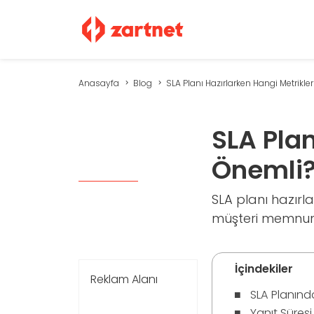
Anasayfa
Blog
SLA Planı Hazırlarken Hangi Metrikler 
SLA Plan
Önemli
SLA planı hazırlar
müşteri memnuniye
İçindekiler
Reklam Alanı
SLA Planında
Yanıt Süresi