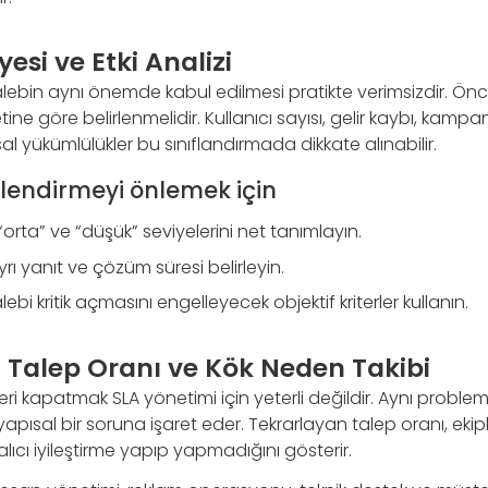
esi ve Etki Analizi
lebin aynı önemde kabul edilmesi pratikte verimsizdir. Öncel
yetine göre belirlenmelidir. Kullanıcı sayısı, gelir kaybı, kam
sal yükümlülükler bu sınıflandırmada dikkate alınabilir.
klendirmeyi önlemek için
, “orta” ve “düşük” seviyelerini net tanımlayın.
yrı yanıt ve çözüm süresi belirleyin.
lebi kritik açmasını engelleyecek objektif kriterler kullanın.
 Talep Oranı ve Kök Neden Takibi
ri kapatmak SLA yönetimi için yeterli değildir. Aynı problem
yapısal bir soruna işaret eder. Tekrarlayan talep oranı, ekipl
ıcı iyileştirme yapıp yapmadığını gösterir.