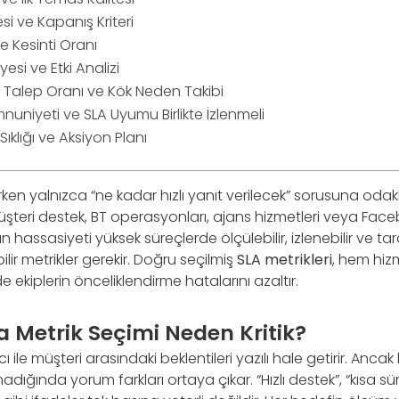
i ve Kapanış Kriteri
k ve Kesinti Oranı
yesi ve Etki Analizi
 Talep Oranı ve Kök Neden Takibi
nuniyeti ve SLA Uyumu Birlikte İzlenmeli
klığı ve Aksiyon Planı
larken yalnızca “ne kadar hızlı yanıt verilecek” sorusuna oda
 müşteri destek, BT operasyonları, ajans hizmetleri veya Fa
 hassasiyeti yüksek süreçlerde ölçülebilir, izlenebilir ve ta
lir metrikler gerekir. Doğru seçilmiş
SLA metrikleri
, hem hizm
 ekiplerin önceliklendirme hatalarını azaltır.
a Metrik Seçimi Neden Kritik?
ı ile müşteri arasındaki beklentileri yazılı hale getirir. Ancak
dığında yorum farkları ortaya çıkar. “Hızlı destek”, “kısa