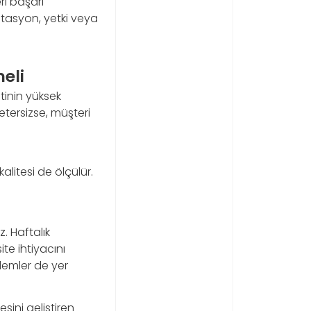
ri başarı
ntasyon, yetki veya
eli
inin yüksek
etersizse, müşteri
alitesi de ölçülür.
 Haftalık
ite ihtiyacını
nlemler de yer
sini geliştiren