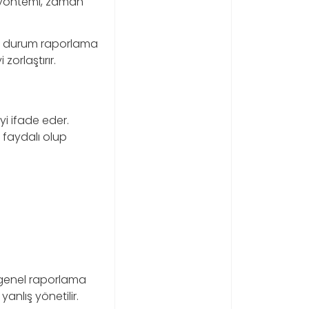
üm yöntemi, zaman
Bu durum raporlama
orlaştırır.
yi ifade eder.
 faydalı olup
genel raporlama
anlış yönetilir.