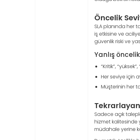
Öncelik Seviy
SLA planında her ta
iş etkisine ve acili
güvenlik riski ve ya
Yanlış önceli
“Kritik”, “yüksek”
Her seviye için a
Müşterinin her ta
Tekrarlayan
Sadece açık taleple
hizmet kalitesinde 
müdahale yerine kal