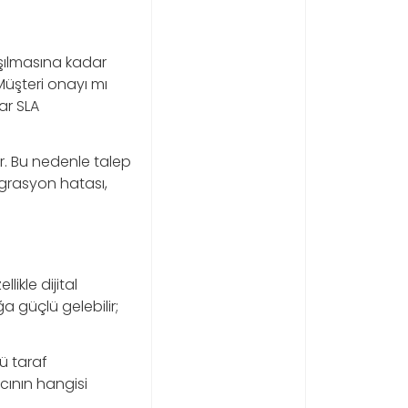
aşılmasına kadar
Müşteri onayı mı
lar SLA
r. Bu nedenle talep
tegrasyon hatası,
likle dijital
ğa güçlü gelebilir;
cü taraf
cının hangisi