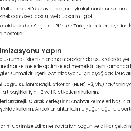
Kullanımı:
URL’de sayfanın içeriğiyle ilgili anahtar kelimeler
rnek.com/seo-dostu-web-tasarimi” gibi.
arakterlerden Kaçının:
URL’lerde Türkçe karakterler yerine İ
 gösterin.
ptimizasyonu Yapın
 oluşturmak, sitenizin arama motorlarında üst sıralarda yer 
 anahtar kelimelerle optimize edilmemelidir; aynı zamanda kull
giler sunmalıdır. İçerik optimizasyonu için aşağıdaki ipuçlarını
ni Doğru Kullanın:
Başlık etiketleri (H1, H2, H3, vb.) sayfanın y
, alt başlıklar için H2 ve H3 etiketlerini kullanın.
ri Stratejik Olarak Yerleştirin:
Anahtar kelimeleri başlık, al
r şekilde kullanın. Ancak anahtar kelime yoğunluğunu aba
rını Optimize Edin:
Her sayfa için özgün ve dikkat çekici 