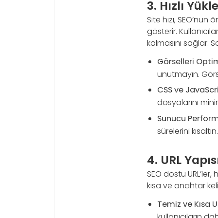
3. Hızlı Yük
Site hızı, SEO’nun ö
gösterir. Kullanıcıl
kalmasını sağlar. Sa
Görselleri Optim
unutmayın. Görs
CSS ve JavaScri
dosyalarını mini
Sunucu Performan
sürelerini kısaltın.
4. URL Yapıs
SEO dostu URL’ler, h
kısa ve anahtar keli
Temiz ve Kısa UR
kullanıcıların d