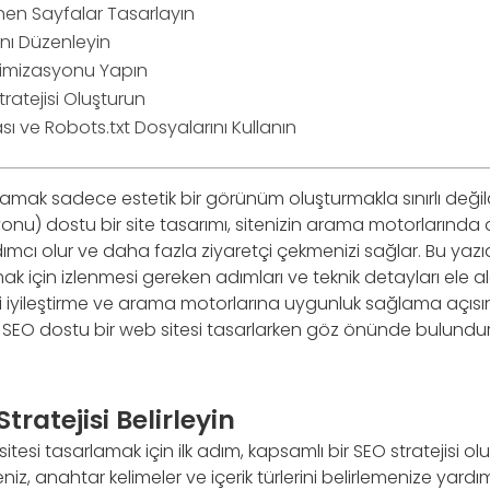
lenen Sayfalar Tasarlayın
ını Düzenleyin
ptimizasyonu Yapın
tratejisi Oluşturun
tası ve Robots.txt Dosyalarını Kullanın
rlamak sadece estetik bir görünüm oluşturmakla sınırlı deği
nu) dostu bir site tasarımı, sitenizin arama motorlarında 
mcı olur ve daha fazla ziyaretçi çekmenizi sağlar. Bu yazı
ak için izlenmesi gereken adımları ve teknik detayları ele a
i iyileştirme ve arama motorlarına uygunluk sağlama açısında
 SEO dostu bir web sitesi tasarlarken göz önünde bulund
 Stratejisi Belirleyin
tesi tasarlamak için ilk adım, kapsamlı bir SEO stratejisi ol
leniz, anahtar kelimeler ve içerik türlerini belirlemenize yardımc