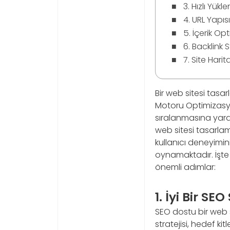
3. Hızlı Yük
4. URL Yapıs
5. İçerik O
6. Backlink S
7. Site Hari
Bir web sitesi tasa
Motoru Optimizasyo
sıralanmasına yardı
web sitesi tasarlam
kullanıcı deneyimin
oynamaktadır. İşte
önemli adımlar:
1. İyi Bir SEO
SEO dostu bir web si
stratejisi, hedef kit