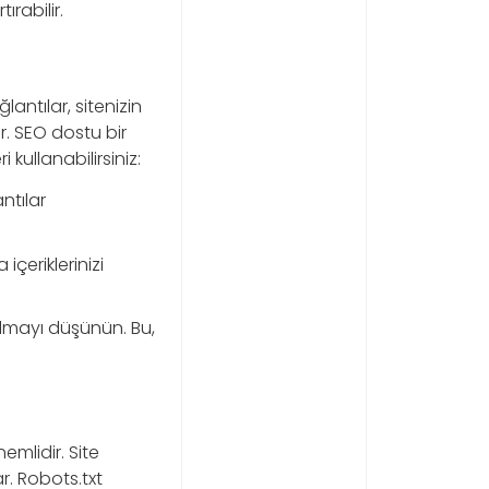
rabilir.
lantılar, sitenizin
r. SEO dostu bir
 kullanabilirsiniz:
ntılar
çeriklerinizi
almayı düşünün. Bu,
emlidir. Site
r. Robots.txt