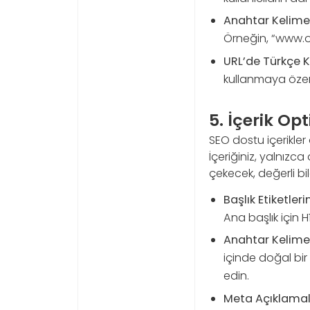
Anahtar Kelime 
Örneğin, “www.o
URL’de Türkçe K
kullanmaya özen
5. İçerik O
SEO dostu içerikler
İçeriğiniz, yalnızca
çekecek, değerli bil
Başlık Etiketleri
Ana başlık için H1
Anahtar Kelimele
içinde doğal bi
edin.
Meta Açıklamala