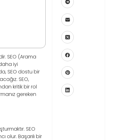
ldir. SEO (Arama
daha iyi
da, SEO dostu bir
lacağız. SEO,
n kritik bir rol
urmanız gereken
uşturmaktır. SEO
ı olur. Başarılı bir