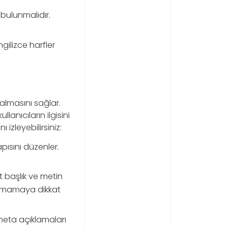
 bulunmalıdır.
ngilizce harfler
almasını sağlar.
anıcıların ilgisini
 izleyebilirsiniz:
apısını düzenler.
t başlık ve metin
rtmamaya dikkat
meta açıklamaları