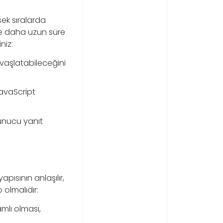
sek sıralarda
izde daha uzun süre
niz:
avaşlatabileceğini
avaScript
sunucu yanıt
pısının anlaşılır,
 olmalıdır:
amlı olması,