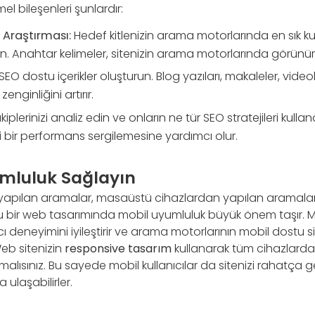
mel bileşenleri şunlardır:
 Araştırması:
Hedef kitlenizin arama motorlarında en sık k
rın. Anahtar kelimeler, sitenizin arama motorlarında görünürl
SEO dostu içerikler oluşturun. Blog yazıları, makaleler, videol
 zenginliğini artırır.
iplerinizi analiz edin ve onların ne tür SEO stratejileri kulland
yi bir performans sergilemesine yardımcı olur.
umluluk Sağlayın
yapılan aramalar, masaüstü cihazlardan yapılan aramaları
 bir web tasarımında mobil uyumluluk büyük önem taşır. Mo
cı deneyimini iyileştirir ve arama motorlarının mobil dostu si
eb sitenizin
responsive tasarım
kullanarak tüm cihazlard
lısınız. Bu sayede mobil kullanıcılar da sitenizi rahatça ge
a ulaşabilirler.