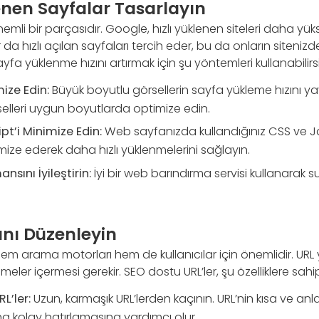
lenen Sayfalar Tasarlayın
nemli bir parçasıdır. Google, hızlı yüklenen siteleri daha yük
ar da hızlı açılan sayfaları tercih eder, bu da onların siten
yfa yüklenme hızını artırmak için şu yöntemleri kullanabilirsi
ize Edin:
Büyük boyutlu görsellerin sayfa yükleme hızını y
elleri uygun boyutlarda optimize edin.
pt’i Minimize Edin:
Web sayfanızda kullandığınız CSS ve J
mize ederek daha hızlı yüklenmelerini sağlayın.
sını İyileştirin:
İyi bir web barındırma servisi kullanarak 
ını Düzenleyin
em arama motorları hem de kullanıcılar için önemlidir. URL ya
meler içermesi gerekir. SEO dostu URL’ler, şu özelliklere sahip
L’ler:
Uzun, karmaşık URL’lerden kaçının. URL’nin kısa ve anl
aha kolay hatırlamasına yardımcı olur.