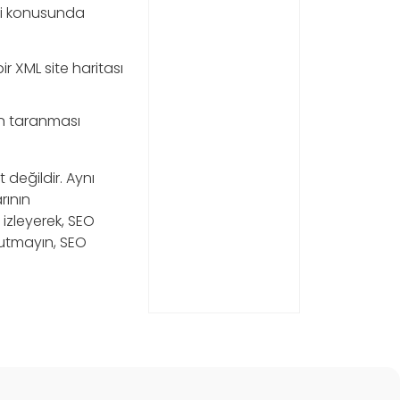
ği konusunda
r XML site haritası
n taranması
değildir. Aynı
rının
 izleyerek, SEO
Unutmayın, SEO