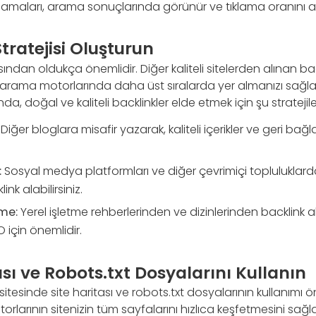
lamaları, arama sonuçlarında görünür ve tıklama oranını artı
Stratejisi Oluşturun
sından oldukça önemlidir. Diğer kaliteli sitelerden alınan bağ
 ve arama motorlarında daha üst sıralarda yer almanızı sağla
a, doğal ve kaliteli backlinkler elde etmek için şu stratejileri
Diğer bloglara misafir yazarak, kaliteli içerikler ve geri bağla
:
Sosyal medya platformları ve diğer çevrimiçi topluluklarda i
nk alabilirsiniz.
me:
Yerel işletme rehberlerinden ve dizinlerinden backlink 
O için önemlidir.
tası ve Robots.txt Dosyalarını Kullanın
tesinde site haritası ve robots.txt dosyalarının kullanımı ön
orlarının sitenizin tüm sayfalarını hızlıca keşfetmesini sağla