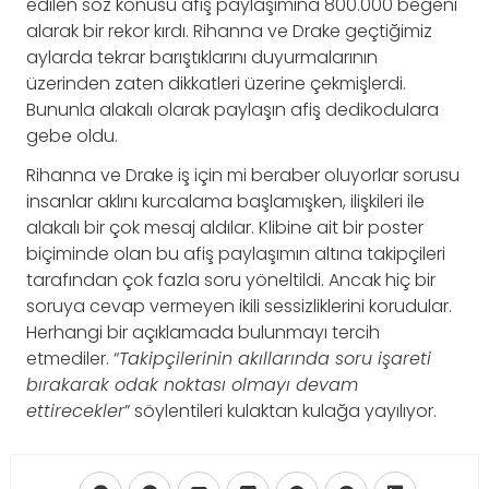
edilen söz konusu afiş paylaşımına 800.000 beğeni
alarak bir rekor kırdı. Rihanna ve Drake geçtiğimiz
aylarda tekrar barıştıklarını duyurmalarının
üzerinden zaten dikkatleri üzerine çekmişlerdi.
Bununla alakalı olarak paylaşın afiş dedikodulara
gebe oldu.
Rihanna ve Drake iş için mi beraber oluyorlar sorusu
insanlar aklını kurcalama başlamışken, ilişkileri ile
alakalı bir çok mesaj aldılar. Klibine ait bir poster
biçiminde olan bu afiş paylaşımın altına takipçileri
tarafından çok fazla soru yöneltildi. Ancak hiç bir
soruya cevap vermeyen ikili sessizliklerini korudular.
Herhangi bir açıklamada bulunmayı tercih
etmediler. “
Takipçilerinin akıllarında soru işareti
bırakarak odak noktası olmayı devam
ettirecekler
” söylentileri kulaktan kulağa yayılıyor.