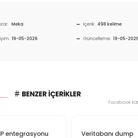
zar:
Meka
İçerik:
498 kelime
ayım:
19-05-2026
Güncelleme:
19-05-202
BENZER İÇERIKLER
Facebook kate
RP entegrasyonu
Veritabanı dump