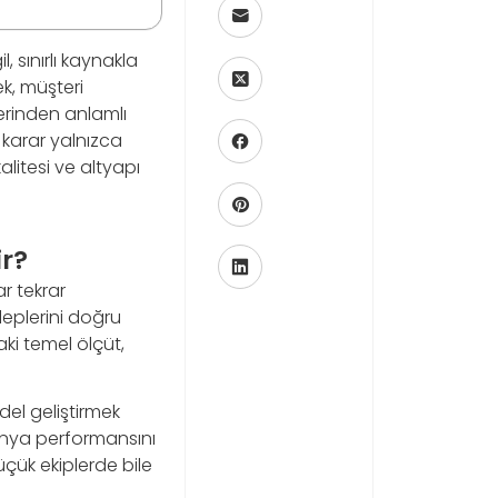
 sınırlı kaynakla
k, müşteri
lerinden anlamlı
 karar yalnızca
alitesi ve altyapı
r?
ar tekrar
leplerini doğru
ki temel ölçüt,
el geliştirmek
panya performansını
çük ekiplerde bile