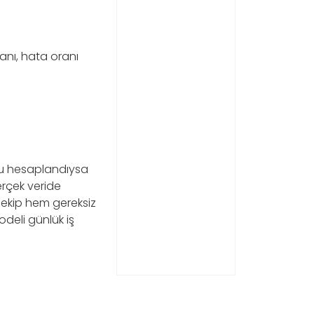
ranı, hata oranı
ru hesaplandıysa
gerçek veride
 ekip hem gereksiz
odeli günlük iş