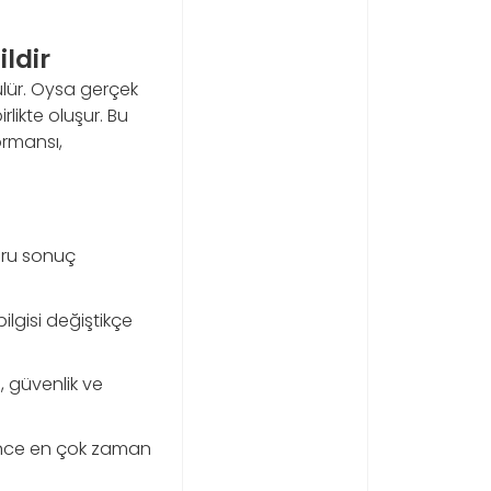
ldir
ülür. Oysa gerçek
rlikte oluşur. Bu
ormansı,
oğru sonuç
ilgisi değiştikçe
 güvenlik ve
 önce en çok zaman