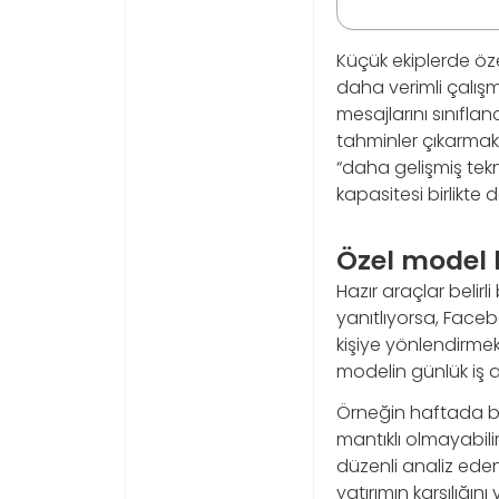
Küçük ekiplerde öz
daha verimli çalı
mesajlarını sınıflan
tahminler çıkarmak 
“daha gelişmiş tekno
kapasitesi birlikte d
Özel model 
Hazır araçlar belirli
yanıtlıyorsa, Face
kişiye yönlendirme
modelin günlük iş a
Örneğin haftada bi
mantıklı olmayabili
düzenli analiz eden
yatırımın karşılığını v