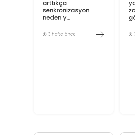
arttıkça
ya
senkronizasyon
z
neden y...
gö
3 hafta önce