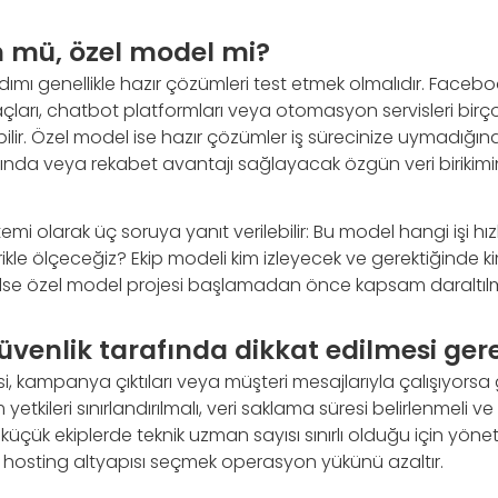
 mü, özel model mi?
adımı genellikle hazır çözümleri test etmek olmalıdır. Facebo
ları, chatbot platformları veya otomasyon servisleri birço
bilir. Özel model ise hazır çözümler iş sürecinize uymadığında
nda veya rekabet avantajı sağlayacak özgün veri birikim
temi olarak üç soruya yanıt verilebilir: Bu model hangi işi h
rikle ölçeceğiz? Ekip modeli kim izleyecek ve gerektiğinde 
ilse özel model projesi başlamadan önce kapsam daraltılma
üvenlik tarafında dikkat edilmesi ger
isi, kampanya çıktıları veya müşteri mesajlarıyla çalışıyorsa
m yetkileri sınırlandırılmalı, veri saklama süresi belirlenmeli
 küçük ekiplerde teknik uzman sayısı sınırlı olduğu için yöneti
ir hosting altyapısı seçmek operasyon yükünü azaltır.