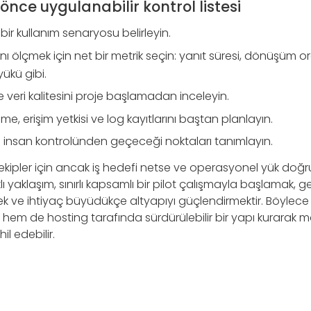
ce uygulanabilir kontrol listesi
k bir kullanım senaryosu belirleyin.
nı ölçmek için net bir metrik seçin: yanıt süresi, dönüşüm o
ükü gibi.
e veri kalitesini proje başlamadan inceleyin.
e, erişim yetkisi ve log kayıtlarını baştan planlayın.
ın insan kontrolünden geçeceği noktaları tanımlayın.
ekipler için ancak iş hedefi netse ve operasyonel yük doğ
klı yaklaşım, sınırlı kapsamlı bir pilot çalışmayla başlamak, 
 ve ihtiyaç büyüdükçe altyapıyı güçlendirmektir. Böylece
tır hem de hosting tarafında sürdürülebilir bir yapı kurarak m
l edebilir.