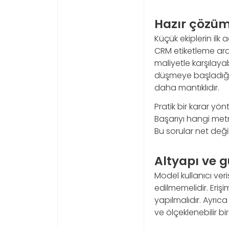
Hazır çözüm
Küçük ekiplerin ilk 
CRM etiketleme araç
maliyetle karşılaya
düşmeye başladığı
daha mantıklıdır.
Pratik bir karar yön
Başarıyı hangi met
Bu sorular net değ
Altyapı ve g
Model kullanıcı ver
edilmemelidir. Erişi
yapılmalıdır. Ayrıca
ve ölçeklenebilir b