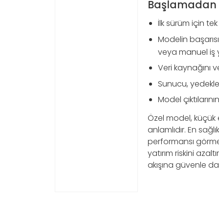
Başlamadan ön
İlk sürüm için te
Modelin başarısı
veya manuel iş y
Veri kaynağını v
Sunucu, yedeklem
Model çıktıların
Özel model, küçük 
anlamlıdır. En sağlı
performansı görmek
yatırım riskini azal
akışına güvenle dahi