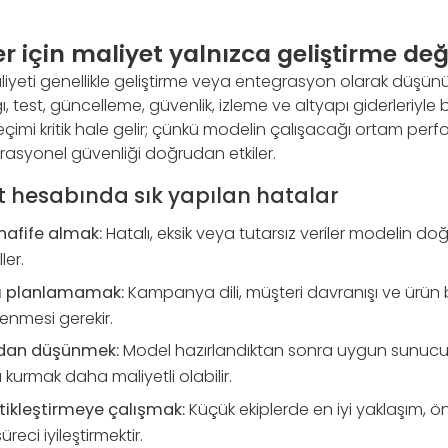
r için maliyet yalnızca geliştirme deği
liyeti genellikle geliştirme veya entegrasyon olarak düşün
ğı, test, güncelleme, güvenlik, izleme ve altyapı giderleriyle bi
çimi kritik hale gelir; çünkü modelin çalışacağı ortam perf
operasyonel güvenliği doğrudan etkiler.
t hesabında sık yapılan hatalar
 hafife almak:
Hatalı, eksik veya tutarsız veriler modelin d
ler.
nı planlamamak:
Kampanya dili, müşteri davranışı ve ürün b
enmesi gerekir.
adan düşünmek:
Model hazırlandıktan sonra uygun sunucu,
kurmak daha maliyetli olabilir.
tikleştirmeye çalışmak:
Küçük ekiplerde en iyi yaklaşım,
reci iyileştirmektir.