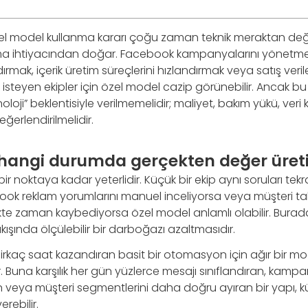
el model kullanma kararı çoğu zaman teknik meraktan değil,
şma ihtiyacından doğar. Facebook kampanyalarını yönetme
dırmak, içerik üretim süreçlerini hızlandırmak veya satış veri
isteyen ekipler için özel model cazip görünebilir. Ancak bu
loji” beklentisiyle verilmemelidir; maliyet, bakım yükü, veri k
eğerlendirilmelidir.
hangi durumda gerçekten değer üreti
 bir noktaya kadar yeterlidir. Küçük bir ekip aynı soruları tekr
book reklam yorumlarını manuel inceliyorsa veya müşteri ta
kte zaman kaybediyorsa özel model anlamlı olabilir. Burada
kışında ölçülebilir bir darboğazı azaltmasıdır.
rkaç saat kazandıran basit bir otomasyon için ağır bir mod
r. Buna karşılık her gün yüzlerce mesajı sınıflandıran, kam
 veya müşteri segmentlerini daha doğru ayıran bir yapı, kü
erebilir.