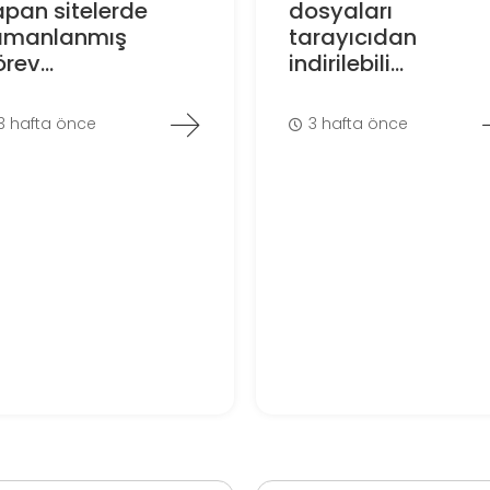
pan sitelerde
dosyaları
amanlanmış
tarayıcıdan
rev...
indirilebili...
3 hafta önce
3 hafta önce