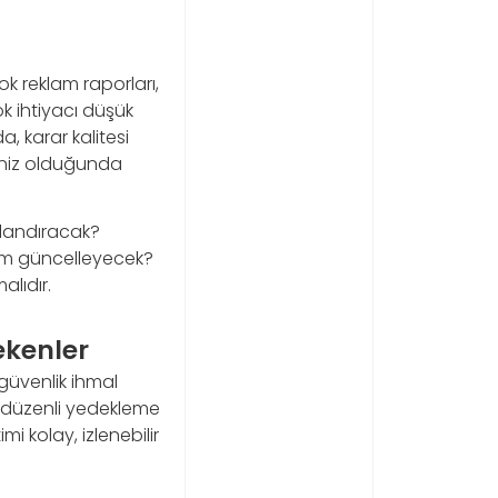
ok reklam raporları,
k ihtiyacı düşük
, karar kalitesi
iniz olduğunda
ızlandıracak?
kim güncelleyecek?
lıdır.
ekenler
 güvenlik ihmal
 ve düzenli yedekleme
mi kolay, izlenebilir