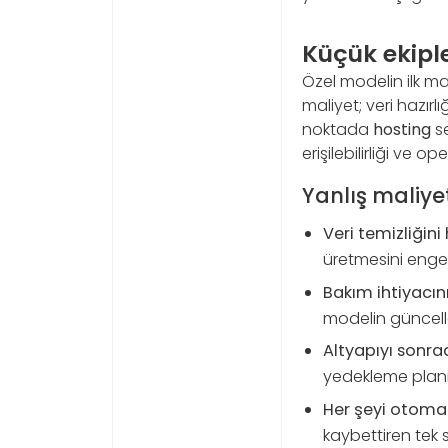
Küçük ekiple
Özel modelin ilk ma
maliyet; veri hazırlı
noktada
hosting
se
erişilebilirliği ve 
Yanlış maliye
Veri temizliğini
üretmesini engel
Bakım ihtiyacı
modelin güncell
Altyapıyı sonr
yedekleme planı 
Her şeyi otoma
kaybettiren tek sü