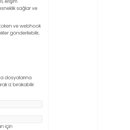
i, erişim
 esneklik sağlar ve
s token ve webhook
kler gönderilebilir,
ma dosyalarına
k iz bırakabilir.
n için