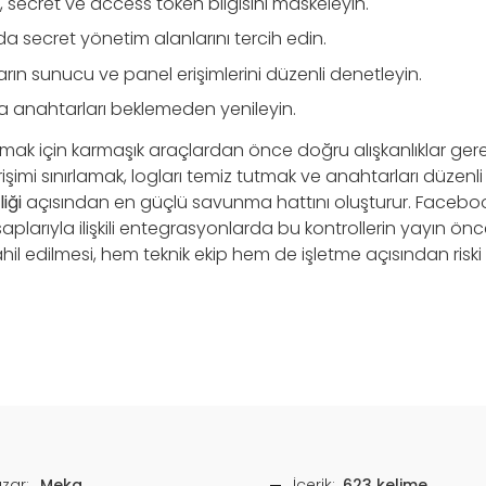
 secret ve access token bilgisini maskeleyin.
a secret yönetim alanlarını tercih edin.
ıların sunucu ve panel erişimlerini düzenli denetleyin.
 anahtarları beklemeden yenileyin.
rmak için karmaşık araçlardan önce doğru alışkanlıklar gerek
şimi sınırlamak, logları temiz tutmak ve anahtarları düzenl
iği
açısından en güçlü savunma hattını oluşturur. Facebook 
saplarıyla ilişkili entegrasyonlarda bu kontrollerin yayın ön
hil edilmesi, hem teknik ekip hem de işletme açısından riski 
zar:
Meka
İçerik:
623 kelime