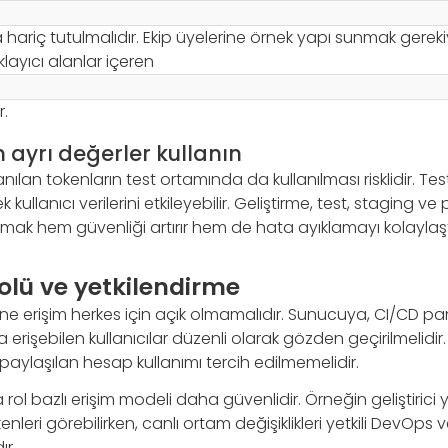
hariç tutulmalıdır. Ekip üyelerine örnek yapı sunmak gerek
klayıcı alanlar içeren
r.
n ayrı değerler kullanın
nılan tokenların test ortamında da kullanılması risklidir. Te
k kullanıcı verilerini etkileyebilir. Geliştirme, test, staging ve
ak hem güvenliği artırır hem de hata ayıklamayı kolaylaştı
olü ve yetkilendirme
ne erişim herkes için açık olmamalıdır. Sunucuya, CI/CD pa
erişebilen kullanıcılar düzenli olarak gözden geçirilmelidir. 
lı, paylaşılan hesap kullanımı tercih edilmemelidir.
rol bazlı erişim modeli daha güvenlidir. Örneğin geliştirici 
leri görebilirken, canlı ortam değişiklikleri yetkili DevOps 
ır.