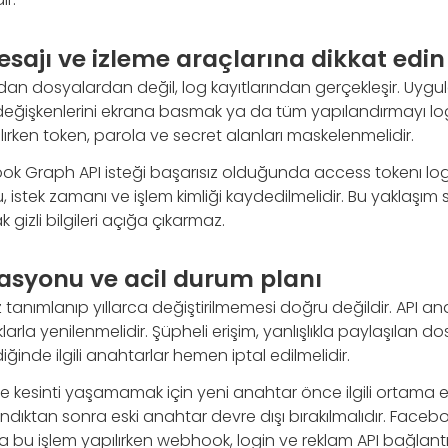
sajı ve izleme araçlarına dikkat edin
rudan dosyalardan değil, log kayıtlarından gerçekleşir. Uy
eğişkenlerini ekrana basmak ya da tüm yapılandırmayı logl
ırken token, parola ve secret alanları maskelenmelidir.
ok Graph API isteği başarısız olduğunda access tokenı lo
 istek zamanı ve işlem kimliği kaydedilmelidir. Bu yaklaşı
gizli bilgileri açığa çıkarmaz.
asyonu ve acil durum planı
 kez tanımlanıp yıllarca değiştirilmemesi doğru değildir. API an
lıklarla yenilenmelidir. Şüpheli erişim, yanlışlıkla paylaşılan 
iğinde ilgili anahtarlar hemen iptal edilmelidir.
 kesinti yaşamamak için yeni anahtar önce ilgili ortama e
ıktan sonra eski anahtar devre dışı bırakılmalıdır. Faceb
 bu işlem yapılırken webhook, login ve reklam API bağlantı