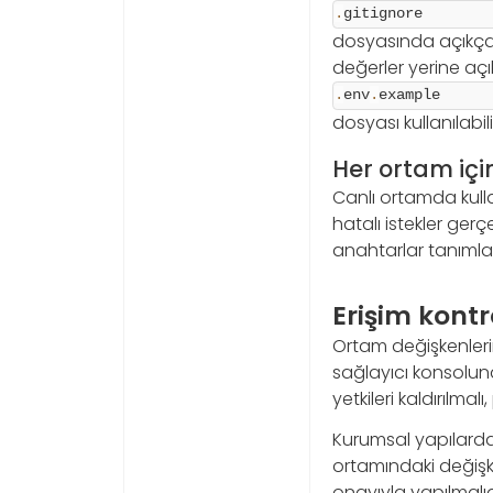
.
gitignore
dosyasında açıkça 
değerler yerine açı
.
env
.
example
dosyası kullanılabili
Her ortam içi
Canlı ortamda kulla
hatalı istekler gerçe
anahtarlar tanımlam
Erişim kontr
Ortam değişkenleri
sağlayıcı konsoluna 
yetkileri kaldırılma
Kurumsal yapılarda 
ortamındaki değişken
onayıyla yapılmalıd