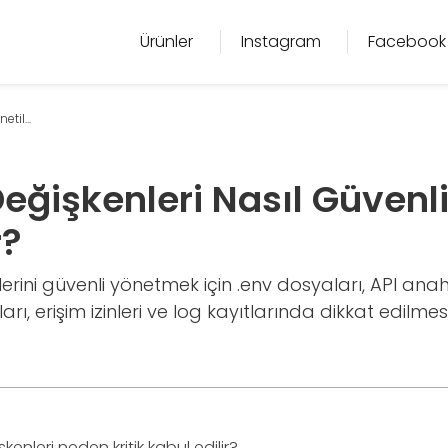
Ürünler
Instagram
Facebook
til...
eğişkenleri Nasıl Güvenl
r?
rini güvenli yönetmek için .env dosyaları, API anaht
ı, erişim izinleri ve log kayıtlarında dikkat edilmes
enleri neden kritik kabul edilir?