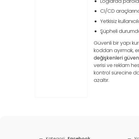
Loglarda parola,
CI/CD araçlarınd
Yetkisiz kullanıc
Şüpheli durumda
Güvenli bir yapı ku
koddan ayırmak, eri
değişkenleri güvenl
verisi ve reklam he
kontrol sürecine da
azaltır.
Kategori:
Facebook
Ya