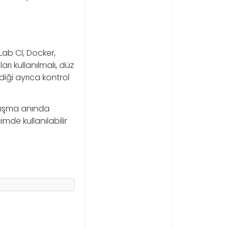
Lab CI, Docker,
rı kullanılmalı, düz
diği ayrıca kontrol
alışma anında
mde kullanılabilir