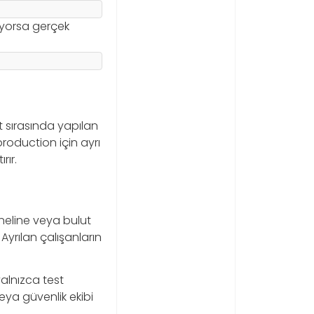
iyorsa gerçek
st sırasında yapılan
 production için ayrı
rır.
neline veya bulut
Ayrılan çalışanların
yalnızca test
veya güvenlik ekibi