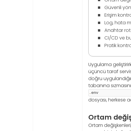
Güvenli yöne
Erişim kontr
Log, hata m
Anahtar rot
CI/CD ve bu
Pratik kontrol
Uygulama geliştirir
üçüncü taraf servi
doğru uygulandığınd
tabanına sızmasını 
.
env
dosyası, herkese açı
Ortam değişk
Ortam değişkenleri