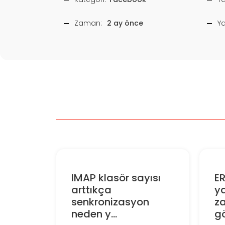
Zaman:
2 ay önce
Y
IMAP klasör sayısı
E
arttıkça
ya
senkronizasyon
z
neden y...
gö