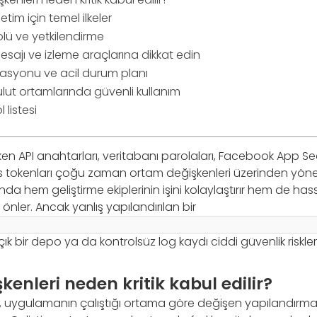
tim için temel ilkeler
olü ve yetkilendirme
esajı ve izleme araçlarına dikkat edin
asyonu ve acil durum planı
lut ortamlarında güvenli kullanım
 listesi
ken API anahtarları, veritabanı parolaları, Facebook App Secr
s tokenları çoğu zaman ortam değişkenleri üzerinden yönet
a hem geliştirme ekiplerinin işini kolaylaştırır hem de hass
önler. Ancak yanlış yapılandırılan bir
k bir depo ya da kontrolsüz log kaydı ciddi güvenlik riskleri
enleri neden kritik kabul edilir?
, uygulamanın çalıştığı ortama göre değişen yapılandırma 