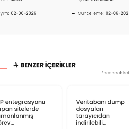
ayım:
02-06-2026
Güncelleme:
02-06-202
BENZER İÇERIKLER
Facebook kate
RP entegrasyonu
Veritabanı dump
pan sitelerde
dosyaları
amanlanmış
tarayıcıdan
rev...
indirilebili...