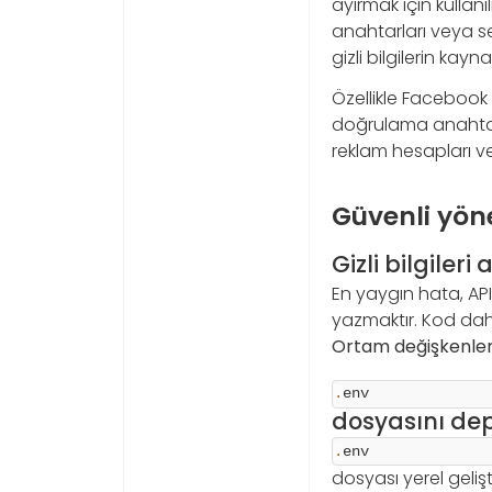
ayırmak için kullanıl
anahtarları veya serv
gizli bilgilerin kay
Özellikle Facebook
doğrulama anahtarlar
reklam hesapları veya
Güvenli yöne
Gizli bilgile
En yaygın hata, AP
yazmaktır. Kod daha
Ortam değişkenleri
.
env
dosyasını de
.
env
dosyası yerel geliş