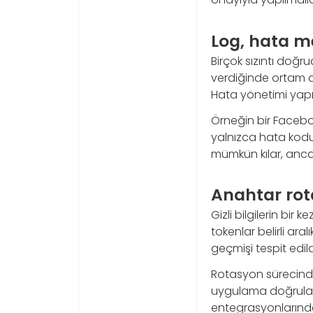
Log, hata me
Birçok sızıntı doğ
verdiğinde ortam d
Hata yönetimi yapıl
Örneğin bir Facebo
yalnızca hata kodu,
mümkün kılar, ancak 
Anahtar rot
Gizli bilgilerin bir
tokenlar belirli ara
geçmişi tespit edild
Rotasyon sürecinde
uygulama doğruland
entegrasyonlarında