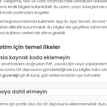
ır. Geliştirme, test ve canlı ortamda farklı veritabanı adresler
is kimlik bilgileri kullanılabilir. Bu ayrım, yayın süreçlerinde
nak koda yazılmasını engeller.
 entegrasyonlarında kullanılan App ID, App Secret, acces
ı dikkatle korunmalıdır. Bu bilgiler ele geçirilirse sahte iste
 kullanıcı verileri risk altına girebilir.
tim için temel ilkeler
ri asla kaynak koda eklemeyin
I anahtarlarını doğrudan PHP, JavaScript veya yapılandır
 sonra Git deposuna gönderildiğinde bu bilgiler kalıcı olara
 güvenliği
için ilk kural, gizli verileri koddan ayrı tutmaktır.
poya dahil etmeyin
tirme için pratik olsa da Git deposuna eklenmemelidir. Bunu