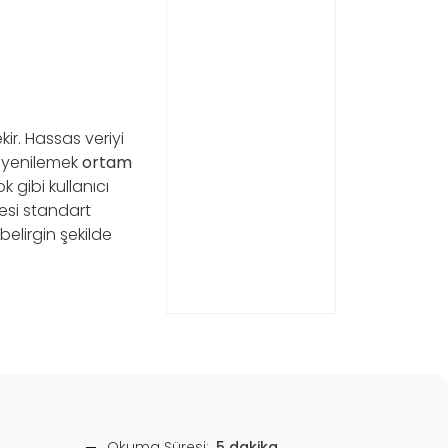
ir. Hassas veriyi
i yenilemek
ortam
gibi kullanıcı
cesi standart
belirgin şekilde
Okuma Süresi:
5 dakika