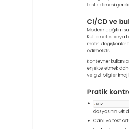
test edilmesi gereki
CI/CD ve bu
Modern dağıtım süre
Kubernetes veya bul
metin değişkenler t
edilmelidir.
Konteyner kullanıl
enjekte etmek daha 
ve gizli bilgiler im
Pratik kontro
.
env
dosyasının Git d
Canlı ve test ort