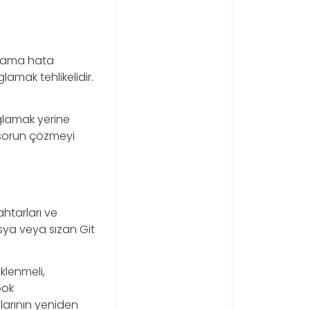
gulama hata
amak tehlikelidir.
glamak yerine
m sorun çözmeyi
ahtarları ve
dosya veya sızan Git
klenmeli,
ook
larının yeniden