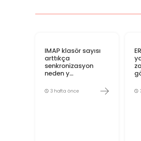
IMAP klasör sayısı
E
arttıkça
ya
senkronizasyon
z
neden y...
gö
3 hafta önce