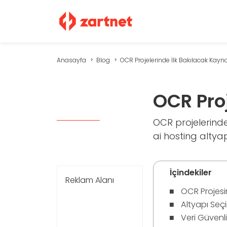
Anasayfa
Blog
OCR Projelerinde İlk Bakılacak Kayn
OCR Pro
OCR projelerinde 
ai hosting altyap
İçindekiler
Reklam Alanı
OCR Projesi
Altyapı Seçi
Veri Güvenl