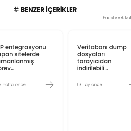
BENZER İÇERIKLER
Facebook kate
RP entegrasyonu
Veritabanı dump
pan sitelerde
dosyaları
amanlanmış
tarayıcıdan
rev...
indirilebili...
3 hafta önce
1 ay önce