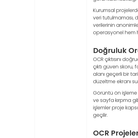
Kurumsal projelerde
veri tutulmaması, d
verilerinin anoniml
operasyonel hem huk
Doğruluk Or
OCR çıktısını doğru
çıktı güven skoru, f
alanı geçerli bir t
düzeltme ekranı sun
Görüntü ön işleme 
ve sayfa kırpma gib
işlemler proje kaps
geçilir.
OCR Projeler