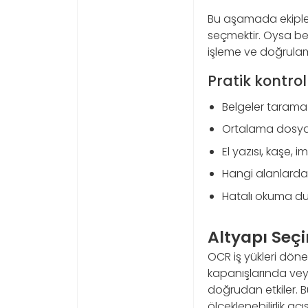
Bu aşamada ekipler
seçmektir. Oysa bel
işleme ve doğrulama
Pratik kontrol 
Belgeler tarama
Ortalama dosya 
El yazısı, kaşe, 
Hangi alanlarda
Hatalı okuma du
Altyapı Seçi
OCR iş yükleri dö
kapanışlarında vey
doğrudan etkiler.
ölçeklenebilirlik a