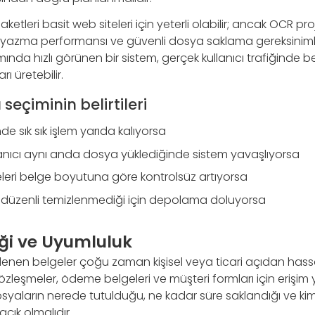
etleri basit web siteleri için yeterli olabilir; ancak OCR pr
-yazma performansı ve güvenli dosya saklama gereksinimle
mında hızlı görünen bir sistem, gerçek kullanıcı trafiğinde b
ı üretebilir.
 seçiminin belirtileri
e sık sık işlem yarıda kalıyorsa
lanıcı aynı anda dosya yüklediğinde sistem yavaşlıyorsa
leri belge boyutuna göre kontrolsüz artıyorsa
 düzenli temizlenmediği için depolama doluyorsa
iği ve Uyumluluk
lenen belgeler çoğu zaman kişisel veya ticari açıdan hassas 
sözleşmeler, ödeme belgeleri ve müşteri formları için erişim 
osyaların nerede tutulduğu, ne kadar süre saklandığı ve ki
çık olmalıdır.