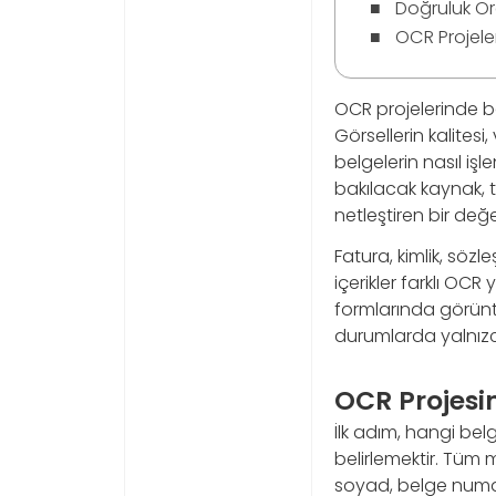
Doğruluk Or
OCR Projeler
OCR projelerinde ba
Görsellerin kalitesi
belgelerin nasıl iş
bakılacak kaynak, tek
netleştiren bir değ
Fatura, kimlik, sö
içerikler farklı OC
formlarında görüntü
durumlarda yalnızca
OCR Projesi
İlk adım, hangi bel
belirlemektir. Tüm 
soyad, belge numara