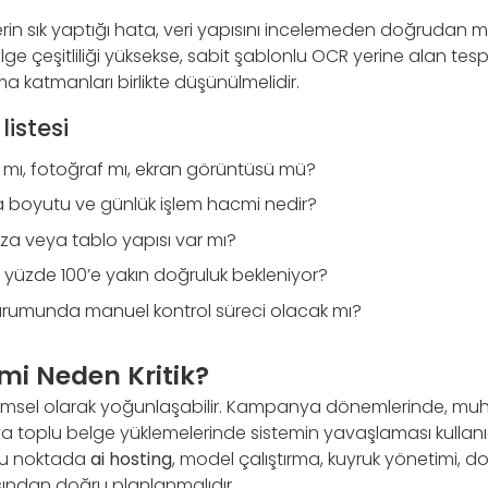
in sık yaptığı hata, veri yapısını incelemeden doğrudan m
ge çeşitliliği yüksekse, sabit şablonlu OCR yerine alan tesp
 katmanları birlikte düşünülmelidir.
listesi
 mı, fotoğraf mı, ekran görüntüsü mü?
boyutu ve günlük işlem hacmi nedir?
imza veya tablo yapısı var mı?
 yüzde 100’e yakın doğruluk bekleniyor?
rumunda manuel kontrol süreci olacak mı?
mi Neden Kritik?
nemsel olarak yoğunlaşabilir. Kampanya dönemlerinde, m
a toplu belge yüklemelerinde sistemin yavaşlaması kullanı
 Bu noktada
ai hosting
, model çalıştırma, kuyruk yönetimi, d
çısından doğru planlanmalıdır.