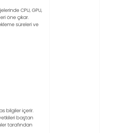
ojelerinde CPU, GPU,
ri öne çıkar.
ekleme süreleri ve
bilgiler içerir.
yetkileri baştan
mler tarafından