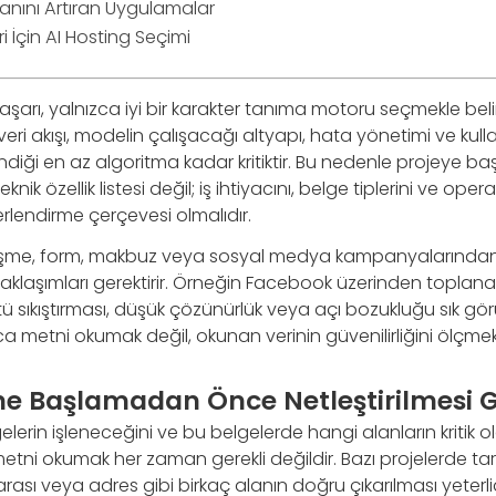
anını Artıran Uygulamalar
i İçin AI Hosting Seçimi
şarı, yalnızca iyi bir karakter tanıma motoru seçmekle bel
, veri akışı, modelin çalışacağı altyapı, hata yönetimi ve kul
lendiği en az algoritma kadar kritiktir. Bu nedenle projeye 
nik özellik listesi değil; iş ihtiyacını, belge tiplerini ve oper
erlendirme çerçevesi olmalıdır.
zleşme, form, makbuz veya sosyal medya kampanyalarından
R yaklaşımları gerektirir. Örneğin Facebook üzerinden topla
 sıkıştırması, düşük çözünürlük veya açı bozukluğu sık görü
 metni okumak değil, okunan verinin güvenilirliğini ölçmek
ne Başlamadan Önce Netleştirilmesi 
gelerin işleneceğini ve bu belgelerde hangi alanların kritik
metni okumak her zaman gerekli değildir. Bazı projelerde tari
sı veya adres gibi birkaç alanın doğru çıkarılması yeterlid