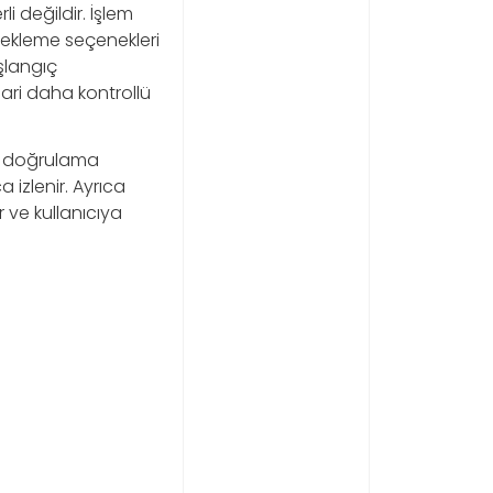
li değildir. İşlem
lçekleme seçenekleri
aşlangıç
mari daha kontrollü
ve doğrulama
 izlenir. Ayrıca
r ve kullanıcıya