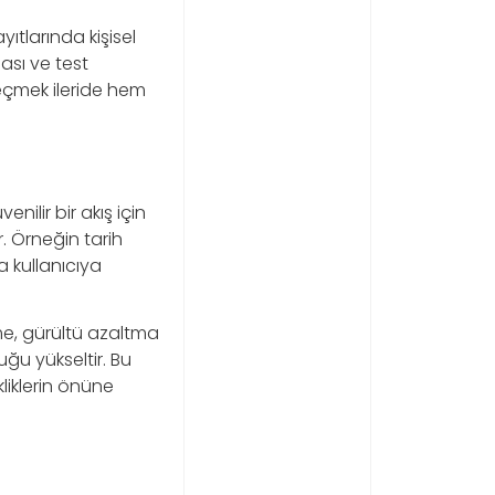
ıtlarında kişisel
ası ve test
geçmek ileride hem
ilir bir akış için
r. Örneğin tarih
a kullanıcıya
me, gürültü azaltma
ğu yükseltir. Bu
liklerin önüne