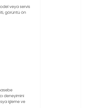
odel veya servis
iti, görüntü ön
uhasebe
cı deneyimini
osya işleme ve