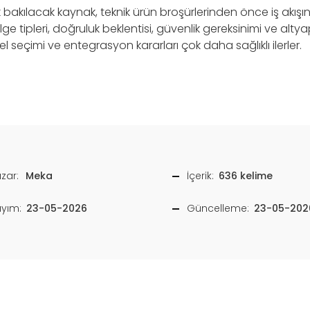
k bakılacak kaynak, teknik ürün broşürlerinden önce iş akışı
lge tipleri, doğruluk beklentisi, güvenlik gereksinimi ve altya
l seçimi ve entegrasyon kararları çok daha sağlıklı ilerler.
zar:
Meka
İçerik:
636 kelime
ayım:
23-05-2026
Güncelleme:
23-05-202