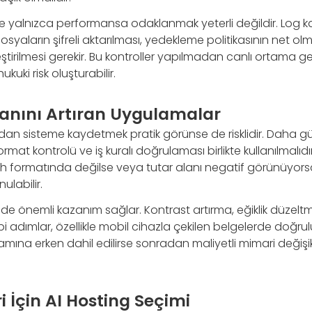
 yalnızca performansa odaklanmak yeterli değildir. Log kay
osyaların şifreli aktarılması, yedekleme politikasının net olm
eştirilmesi gerekir. Bu kontroller yapılmadan canlı ortama 
uki risk oluşturabilir.
anını Artıran Uygulamalar
dan sisteme kaydetmek pratik görünse de risklidir. Daha güven
ormat kontrolü ve iş kuralı doğrulaması birlikte kullanılmalıdı
arih formatında değilse veya tutar alanı negatif görünüyors
ulabilir.
de önemli kazanım sağlar. Kontrast artırma, eğiklik düzelt
i adımlar, özellikle mobil cihazla çekilen belgelerde doğrulu
amına erken dahil edilirse sonradan maliyetli mimari değişik
i İçin AI Hosting Seçimi