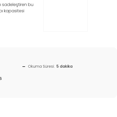
nı sadeleştiren bu
pı kapasitesi
Okuma Süresi:
5 dakika
6