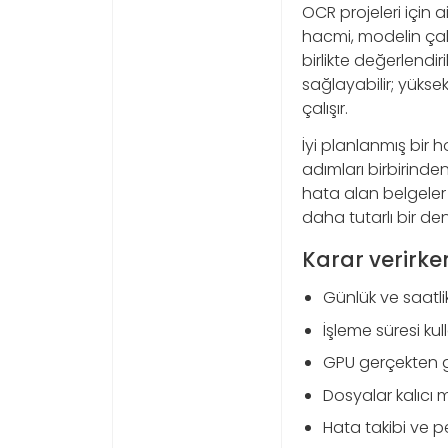
OCR projeleri için a
hacmi, modelin çalı
birlikte değerlendir
sağlayabilir; yükse
çalışır.
İyi planlanmış bir
adımları birbirinde
hata alan belgeler t
daha tutarlı bir den
Karar verirke
Günlük ve saatl
İşleme süresi ku
GPU gerçekten ge
Dosyalar kalıcı 
Hata takibi ve p