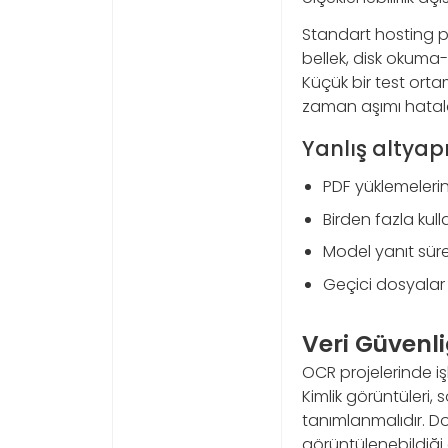
Standart hosting pak
bellek, disk okuma
Küçük bir test orta
zaman aşımı hatalar
Yanlış altyapı
PDF yüklemelerind
Birden fazla kul
Model yanıt süre
Geçici dosyalar
Veri Güvenl
OCR projelerinde iş
Kimlik görüntüleri, 
tanımlanmalıdır. D
görüntülenebildiği a