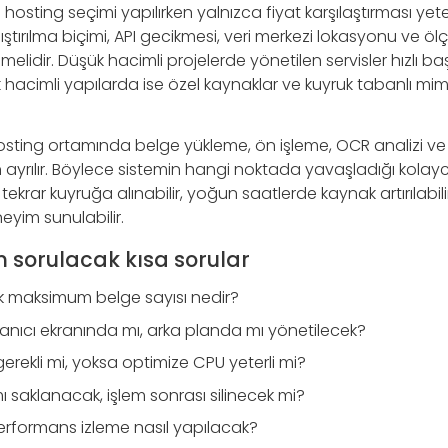
i hosting seçimi yapılırken yalnızca fiyat karşılaştırması yeter
ştırılma biçimi, API gecikmesi, veri merkezi lokasyonu ve ö
ilmelidir. Düşük hacimli projelerde yönetilen servisler hızlı b
k hacimli yapılarda ise özel kaynaklar ve kuyruk tabanlı mi
 hosting ortamında belge yükleme, ön işleme, OCR analizi 
n ayrılır. Böylece sistemin hangi noktada yavaşladığı kolayca
ekrar kuyruğa alınabilir, yoğun saatlerde kaynak artırılabili
eyim sunulabilir.
n sorulacak kısa sorular
ik maksimum belge sayısı nedir?
llanıcı ekranında mı, arka planda mı yönetilecek?
rekli mi, yoksa optimize CPU yeterli mi?
mı saklanacak, işlem sonrası silinecek mi?
erformans izleme nasıl yapılacak?