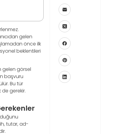
irlenmez.
lanıcıdan gelen
başlamadan önce ilk
asyonel beklentileri
 gelen görsel
nan başvuru
lür. Bu tür
 de gerekir.
Gerekenler
 olduğunu
h, tutar, ad-
ir.