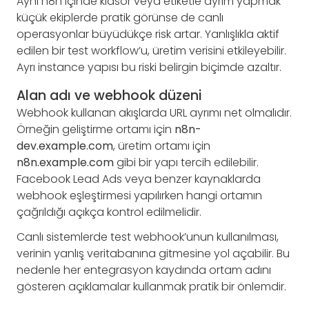
Aynı n8n içinde klasör veya etiketle ayrım yapmak
küçük ekiplerde pratik görünse de canlı
operasyonlar büyüdükçe risk artar. Yanlışlıkla aktif
edilen bir test workflow’u, üretim verisini etkileyebilir.
Ayrı instance yapısı bu riski belirgin biçimde azaltır.
Alan adı ve webhook düzeni
Webhook kullanan akışlarda URL ayrımı net olmalıdır.
Örneğin geliştirme ortamı için
n8n-
dev.example.com
, üretim ortamı için
n8n.example.com
gibi bir yapı tercih edilebilir.
Facebook Lead Ads veya benzer kaynaklarda
webhook eşleştirmesi yapılırken hangi ortamın
çağrıldığı açıkça kontrol edilmelidir.
Canlı sistemlerde test webhook’unun kullanılması,
verinin yanlış veritabanına gitmesine yol açabilir. Bu
nedenle her entegrasyon kaydında ortam adını
gösteren açıklamalar kullanmak pratik bir önlemdir.