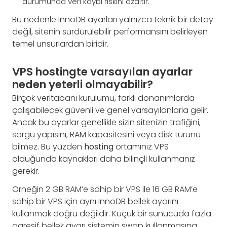
durumunda veri kaybı riskini azaltır.
Bu nedenle InnoDB ayarları yalnızca teknik bir detay
değil, sitenin sürdürülebilir performansını belirleyen
temel unsurlardan biridir.
VPS hostingte varsayılan ayarlar
neden yeterli olmayabilir?
Birçok veritabanı kurulumu, farklı donanımlarda
çalışabilecek güvenli ve genel varsayılanlarla gelir.
Ancak bu ayarlar genellikle sizin sitenizin trafiğini,
sorgu yapısını, RAM kapasitesini veya disk türünü
bilmez. Bu yüzden
hosting
ortamınız VPS
olduğunda kaynakları daha bilinçli kullanmanız
gerekir.
Örneğin 2 GB RAM’e sahip bir VPS ile 16 GB RAM’e
sahip bir VPS için aynı InnoDB bellek ayarını
kullanmak doğru değildir. Küçük bir sunucuda fazla
agresif bellek ayarı sistemin swap kullanmasına