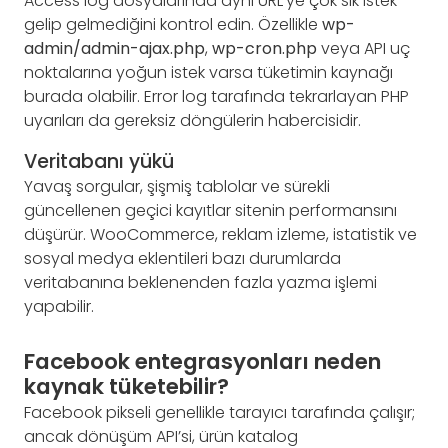
Access log dosyalarında aynı URL’ye çok sık istek
gelip gelmediğini kontrol edin. Özellikle
wp-
admin/admin-ajax.php
,
wp-cron.php
veya API uç
noktalarına yoğun istek varsa tüketimin kaynağı
burada olabilir. Error log tarafında tekrarlayan PHP
uyarıları da gereksiz döngülerin habercisidir.
Veritabanı yükü
Yavaş sorgular, şişmiş tablolar ve sürekli
güncellenen geçici kayıtlar sitenin performansını
düşürür. WooCommerce, reklam izleme, istatistik ve
sosyal medya eklentileri bazı durumlarda
veritabanına beklenenden fazla yazma işlemi
yapabilir.
Facebook entegrasyonları neden
kaynak tüketebilir?
Facebook pikseli genellikle tarayıcı tarafında çalışır;
ancak dönüşüm API’si, ürün katalog