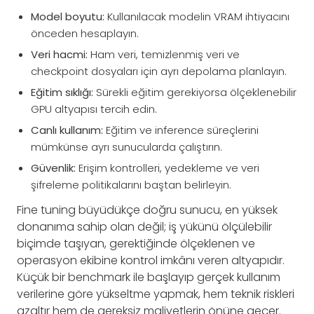
Model boyutu:
Kullanılacak modelin VRAM ihtiyacını
önceden hesaplayın.
Veri hacmi:
Ham veri, temizlenmiş veri ve
checkpoint dosyaları için ayrı depolama planlayın.
Eğitim sıklığı:
Sürekli eğitim gerekiyorsa ölçeklenebilir
GPU altyapısı tercih edin.
Canlı kullanım:
Eğitim ve inference süreçlerini
mümkünse ayrı sunucularda çalıştırın.
Güvenlik:
Erişim kontrolleri, yedekleme ve veri
şifreleme politikalarını baştan belirleyin.
Fine tuning büyüdükçe doğru sunucu, en yüksek
donanıma sahip olan değil; iş yükünü ölçülebilir
biçimde taşıyan, gerektiğinde ölçeklenen ve
operasyon ekibine kontrol imkânı veren altyapıdır.
Küçük bir benchmark ile başlayıp gerçek kullanım
verilerine göre yükseltme yapmak, hem teknik riskleri
azaltır hem de gereksiz maliyetlerin önüne geçer.