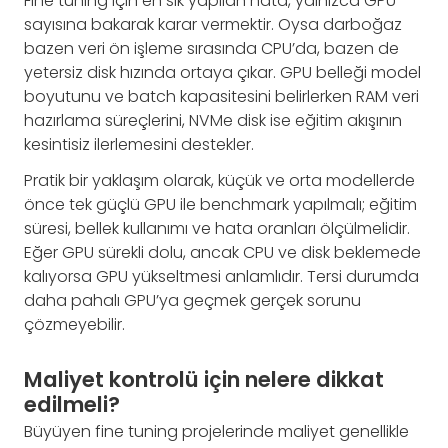
Fine tuning için en sık yapılan hata, yalnızca GPU
sayısına bakarak karar vermektir. Oysa darboğaz
bazen veri ön işleme sırasında CPU’da, bazen de
yetersiz disk hızında ortaya çıkar. GPU belleği model
boyutunu ve batch kapasitesini belirlerken RAM veri
hazırlama süreçlerini, NVMe disk ise eğitim akışının
kesintisiz ilerlemesini destekler.
Pratik bir yaklaşım olarak, küçük ve orta modellerde
önce tek güçlü GPU ile benchmark yapılmalı; eğitim
süresi, bellek kullanımı ve hata oranları ölçülmelidir.
Eğer GPU sürekli dolu, ancak CPU ve disk beklemede
kalıyorsa GPU yükseltmesi anlamlıdır. Tersi durumda
daha pahalı GPU’ya geçmek gerçek sorunu
çözmeyebilir.
Maliyet kontrolü için nelere dikkat
edilmeli?
Büyüyen fine tuning projelerinde maliyet genellikle