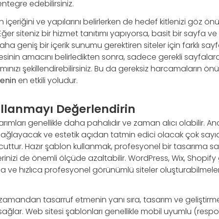
ntegre edebilirsiniz.
n içeriğini ve yapılarını belirlerken de hedef kitlenizi göz ö
ğer siteniz bir hizmet tanıtımı yapıyorsa, basit bir sayfa ve
 daha geniş bir içerik sunumu gerektiren siteler için farklı say
tesinin amacını belirledikten sonra, sadece gerekli sayfala
ınızı şekillendirebilirsiniz. Bu da gereksiz harcamaların ö
menin
en etkili yoludur.
ullanmayı Değerlendirin
rımları genellikle daha pahalıdır ve zaman alıcı olabilir. An
i sağlayacak ve estetik açıdan tatmin edici olacak çok sayıd
ttur. Hazır şablon kullanmak, profesyonel bir tasarıma sa
rinizi de önemli ölçüde azaltabilir. WordPress, Wix, Shopify 
yca ve hızlıca profesyonel görünümlü siteler oluşturabilmel
zamandan tasarruf etmenin yanı sıra, tasarım ve geliştirm
 sağlar. Web sitesi şablonları genellikle mobil uyumlu (resp