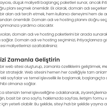
ayıcısı, düşük maliyetli başlangıç paketleri sunar, ancak iht
doğru planı seçmek önemlidir. Ek olarak, domain adı seçerken 
 bir alan adı tercih etmek, hem kullanıcı deneyimi hem de
ından önemlidir. Domain adı ve hosting planını doğru seç
ınmanıza yardımcı olacaktır.
ıcıları, domain adı ve hosting paketlerini bir arada sunara
ağlar. Domain adı ve hosting seçiminizi, ihtiyaçlarınıza gö
esi maliyetlerinizi azaltabilirsiniz.
izi Zamanla Geliştirin
ir web sitesi oluşturup, zamanla özelliklerini geliştirmek,
ma
li bir stratejidir. Web sitesini hemen her özelliğiyle tam anlam
rekli sayfalar ve temel işlevsellik ile başlamak, başlangıçt
ahibi olmanızı sağlar.
a sitenizin temel işlevselliğine odaklanarak, ziyaretçilerini
ğin, basit bir ana sayfa, hakkımızda sayfası, iletişim formu 
için yeterli olabilir. Bu şekilde, siteyi hızlı bir şekilde yayına 