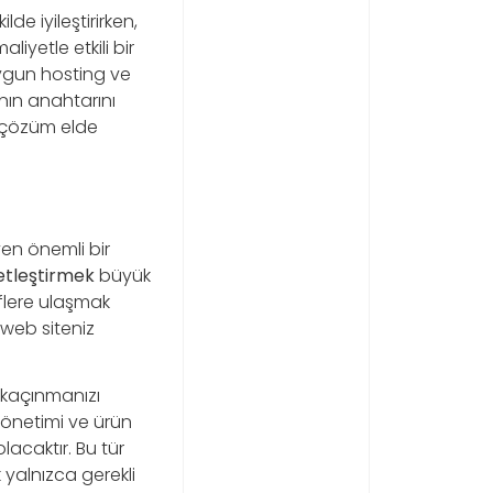
lde iyileştirirken,
iyetle etkili bir
uygun hosting ve
anın anahtarını
r çözüm elde
yen önemli bir
etleştirmek
büyük
eflere ulaşmak
e web siteniz
 kaçınmanızı
 yönetimi ve ürün
olacaktır. Bu tür
 yalnızca gerekli