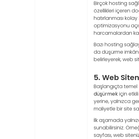
Birçok hosting sağl
özellikleri içeren 
hatırlanması kolay
optimizasyonu açıs
harcamalardan kaç
Bazı hosting sağlay
da düşürme imkânı s
belirleyerek, web sit
5. Web Siten
Başlangıçta temel b
düşürmek
için etki
yerine, yalnızca ge
maliyetle bir site s
İlk aşamada yalnızc
sunabilirsiniz. Örne
sayfası, web siteniz 