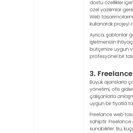
dostu özellikler içe
özel yazılımlar gere
Web tasarımcılarını
kullanarak projeyi
Ayrıca, şablonlar ge
işletmenizin ihtiya
bütçenize uygun ve
profesyonel bir tas
3. Freelance
Büyük ajanslarla ça
yönetimi, ofis gider
çalışanlarla anlaşm
uygun bir fiyatla 
Freelance web tasar
sahiptir. Freelance
sunabilirler. Bu, k