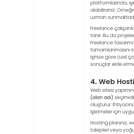
platformlarında, işi
alabilirsiniz. Örneğ
uzman sunmaktadı
Freelance çalışanla
tanır. Bu da projele
Freelance tasarımcı
tamamlanmasını sağla
işinize göre özel çö
sonuçlar elde etme
4. Web Host
Web sitesi yapımın
(alan adı)
seçimidir
oluşturur. İhtiyacı
işletmeler için uygun
Hosting planınız, web
talepleri veya yoğ