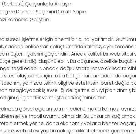
 (Serbest) Çalışanlarla Anlaşın
ing ve Domain Seçimini Dikkatli Yapın
izi Zamanla Geliştirin
a süreci, işletmeler için önemli bir dijital yatırımdır. Günü
ak, sadece online varlık oluşturmakla kalmaz, aynı zamand
ır ve müşteri ilişkilerini güçlendirir. Ancak, kaliteli bir web site
çe gerektirdiği düşünülebilir. Bu düşünce, özellikle küçük i
engel teşkil edebilir. Ancak, doğru stratejiler ve akıllıca tercihle
b sitesi oluşturmak için fazla bütçe harcamadan da başarı
si tasarımı, yalnızca teknik bilgi ve estetikten ibaret değildi
nızı sağlayacak işlevselliği de içermelidir. İyi planlanmış bi
arlığını güçlendirir ve müşteri etkileşimini artırır.
si, yalnızca görsel açıdan tatmin edici olmakla kalmaz, aynı
 yüklenmeli ve mobil uyumlu olmalıdır. Bu unsurları sağlamak 
 tercih etmek yerine, daha ekonomik yollarla benzer başar
n ucuz web sitesi yaptırmak
için dikkat etmeniz gereken 5