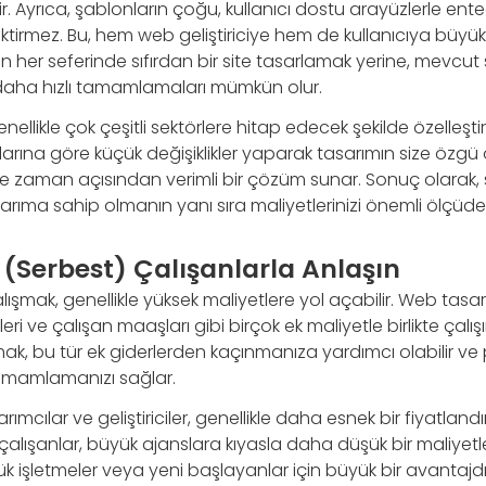
rir. Ayrıca, şablonların çoğu, kullanıcı dostu arayüzlerle ente
ktirmez. Bu, hem web geliştiriciye hem de kullanıcıya büyük b
n her seferinde sıfırdan bir site tasarlamak yerine, mevcut 
 daha hızlı tamamlamaları mümkün olur.
nellikle çok çeşitli sektörlere hitap edecek şekilde özelleştiri
çlarına göre küçük değişiklikler yaparak tasarımın size özgü 
 zaman açısından verimli bir çözüm sunar. Sonuç olarak, 
arıma sahip olmanın yanı sıra maliyetlerinizi önemli ölçüde 
 (Serbest) Çalışanlarla Anlaşın
lışmak, genellikle yüksek maliyetlere yol açabilir. Web tasar
leri ve çalışan maaşları gibi birçok ek maliyetle birlikte çalış
ak, bu tür ek giderlerden kaçınmanıza yardımcı olabilir ve
tamamlamanızı sağlar.
ımcılar ve geliştiriciler, genellikle daha esnek bir fiyatla
 çalışanlar, büyük ajanslara kıyasla daha düşük bir maliyetle
üçük işletmeler veya yeni başlayanlar için büyük bir avantajd