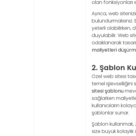
olan fonksiyonları e
Ayrıca, web sitenizi
bulundurmalısınız. E
yeterli olabilirken,
duyulabilir. Web si
odaklanarak tasarım
maliyetleri düşür
2. Şablon K
Özel web sitesi tasa
temel işlevselliğin
sitesi şablonu
mevcu
sağlarken maliyetle
kullanıcıların kola
şablonlar sunar.
Şablon kullanmak, 
size büyük kolaylık