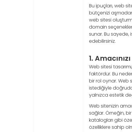
Bu ipuçları, web site
bütçenizi aşmadan k
web sitesi oluştur
domain seçenekleri b
sunar. Bu sayede, 
edebilirsiniz.
1. Amacınızı 
Web sitesi tasarımı,
faktördür. Bu nede
bir rol oynar. Web 
istediğiyle doğrudan
yalnızca estetik de
Web sitenizin amac
sağlar. Örneğin, bi
katalogları gibi özel
özelliklere sahip ol