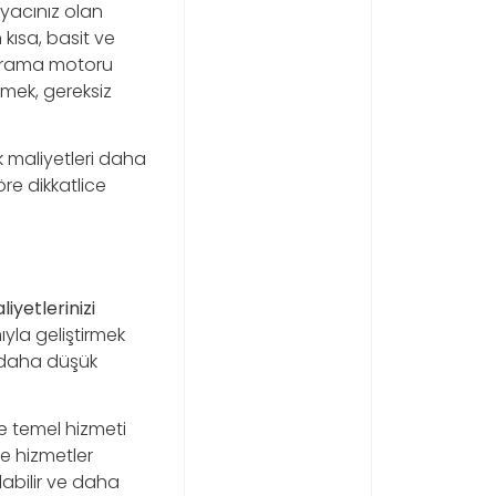
iyacınız olan
kısa, basit ve
 arama motoru
mek, gereksiz
k maliyetleri daha
re dikkatlice
liyetlerinizi
ıyla geliştirmek
a daha düşük
ze temel hizmeti
ve hizmetler
alabilir ve daha