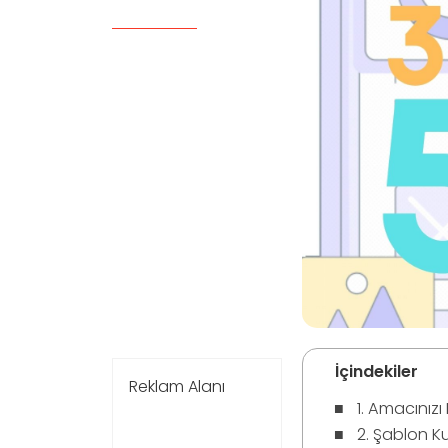
İçindekiler
Reklam Alanı
1. Amacınızı 
2. Şablon K