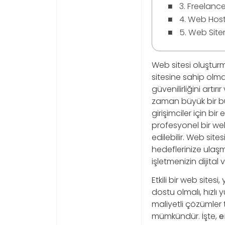
3. Freelance
4. Web Host
5. Web Siten
Web sitesi oluşturm
sitesine sahip olm
güvenilirliğini artır
zaman büyük bir büt
girişimciler için bir 
profesyonel bir we
edilebilir. Web site
hedeflerinize ulaşma
işletmenizin dijital v
Etkili bir web site
dostu olmalı, hızlı
maliyetli çözümler
mümkündür. İşte,
e