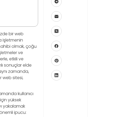
müzde bir web
a işletmenin
si sahibi olmak, çoğu
şletmeler ve
rle, etkili ve
lı sonuçlar elde
r; aynı zamanda,
r web sitesi,
 zamanda kullanıcı
için yüksek
ıyı yakalamak
 önemli ipucu: