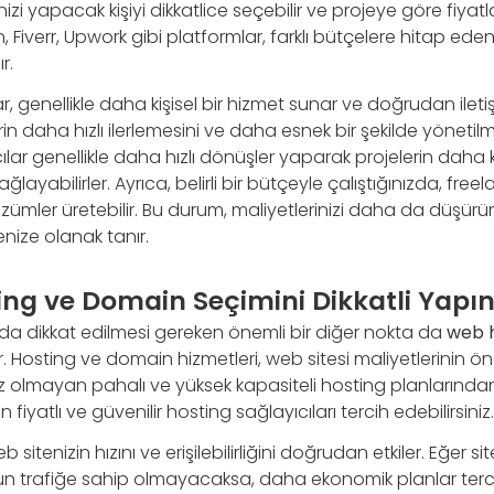
nizi yapacak kişiyi dikkatlice seçebilir ve projeye göre fiya
in, Fiverr, Upwork gibi platformlar, farklı bütçelere hitap ed
r.
r, genellikle daha kişisel bir hizmet sunar ve doğrudan ilet
rin daha hızlı ilerlemesini ve daha esnek bir şekilde yönetilm
lar genellikle daha hızlı dönüşler yaparak projelerin daha 
yabilirler. Ayrıca, belirli bir bütçeyle çalıştığınızda, freel
zümler üretebilir. Bu durum, maliyetlerinizi daha da düşürürk
nize olanak tanır.
ing ve Domain Seçimini Dikkatli Yapı
da dikkat edilmesi gereken önemli bir diğer nokta da
web 
. Hosting ve domain hizmetleri, web sitesi maliyetlerinin öne
nız olmayan pahalı ve yüksek kapasiteli hosting planlarında
 fiyatlı ve güvenilir hosting sağlayıcıları tercih edebilirsiniz.
 sitenizin hızını ve erişilebilirliğini doğrudan etkiler. Eğer si
un trafiğe sahip olmayacaksa, daha ekonomik planlar tercih