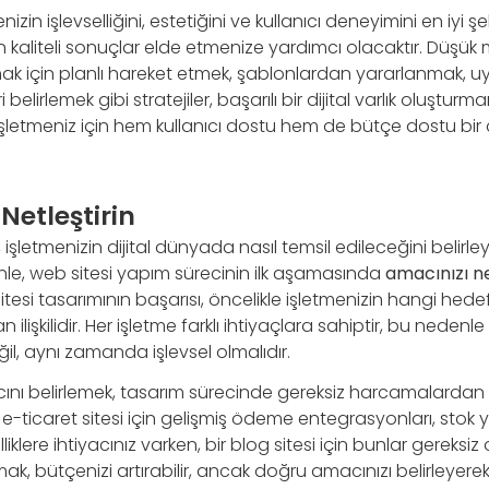
nizin işlevselliğini, estetiğini ve kullanıcı deneyimini en iyi şeki
aliteli sonuçlar elde etmenize yardımcı olacaktır. Düşük mal
mak için planlı hareket etmek, şablonlardan yararlanmak, 
elirlemek gibi stratejiler, başarılı bir dijital varlık oluşturm
işletmeniz için hem kullanıcı dostu hem de bütçe dostu bi
Netleştirin
 işletmenizin dijital dünyada nasıl temsil edileceğini belirle
nle, web sitesi yapım sürecinin ilk aşamasında
amacınızı n
sitesi tasarımının başarısı, öncelikle işletmenizin hangi hed
 ilişkilidir. Her işletme farklı ihtiyaçlara sahiptir, bu nedenl
ğil, aynı zamanda işlevsel olmalıdır.
ını belirlemek, tasarım sürecinde gereksiz harcamalardan
r e-ticaret sitesi için gelişmiş ödeme entegrasyonları, stok
liklere ihtiyacınız varken, bir blog sitesi için bunlar gereksiz 
mak, bütçenizi artırabilir, ancak doğru amacınızı belirleyerek