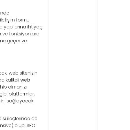
nünde
 iletişim formu
fa yapılarına ihtiyaç
ra ve fonksiyonlara
nüne geçer ve
cak, web sitenizin
a kaliteli
web
hip olmanızı
gibi platformlar,
erini sağlayacak
e süreçlerinde de
onsive) olup, SEO