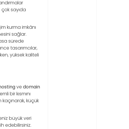
tlandırmalar
en çok sayıda
işim kurma imkânı
esini sağlar.
kısa sürede
ance tasarımcılar,
en, yüksek kaliteli
n
hosting
ve
domain
mli bir kısmını
n kaçınarak, küçük
teniz büyük veri
 edebilirsiniz.