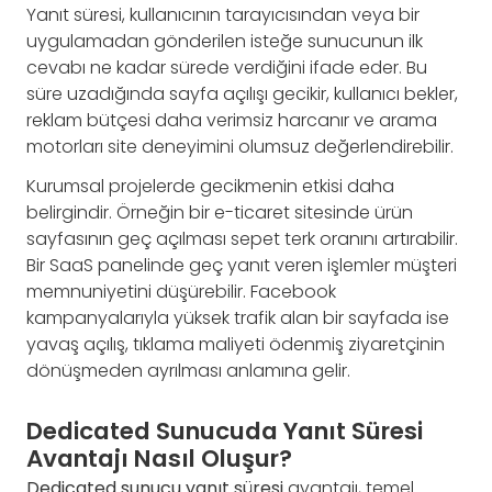
Yanıt süresi, kullanıcının tarayıcısından veya bir
uygulamadan gönderilen isteğe sunucunun ilk
cevabı ne kadar sürede verdiğini ifade eder. Bu
süre uzadığında sayfa açılışı gecikir, kullanıcı bekler,
reklam bütçesi daha verimsiz harcanır ve arama
motorları site deneyimini olumsuz değerlendirebilir.
Kurumsal projelerde gecikmenin etkisi daha
belirgindir. Örneğin bir e-ticaret sitesinde ürün
sayfasının geç açılması sepet terk oranını artırabilir.
Bir SaaS panelinde geç yanıt veren işlemler müşteri
memnuniyetini düşürebilir. Facebook
kampanyalarıyla yüksek trafik alan bir sayfada ise
yavaş açılış, tıklama maliyeti ödenmiş ziyaretçinin
dönüşmeden ayrılması anlamına gelir.
Dedicated Sunucuda Yanıt Süresi
Avantajı Nasıl Oluşur?
Dedicated sunucu yanıt süresi
avantajı, temel