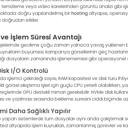
 temizleme veya video karelerinden görüntü analizi gibi işl
noktada doğru yapılandırılmış bir
hosting
altyapısı, operasy
i doğrudan etkiler.
ve İşlem Süresi Avantajı
ojelerinde gecikme çoğu zaman yalnızca yavaş yüklenen b
uyrukların büyümesi, kampanya görsellerinin geç hazırlan
lediği dosyaların zamanında işlenememesi gibi operasyonel 
isk I/O Kontrolü
işlemci çekirdeği sayısı, RAM kapasitesi ve disk türü ihtiya
i görsel sıkıştırma işleri için güçlü CPU yeterli olabilirken, 
çlerinde GPU destekli mimari gerekebilir. NVMe disk kullan
 ve yazılması sırasında bekleme süresini ciddi biçimde aza
mi Daha Sağlıklı Yapılır
e yapan sistemlerde tüm dosyaları aynı anda çalıştırmak
ated altyapıda işlem kuyrukları, zamanlanmış görevler ve ka