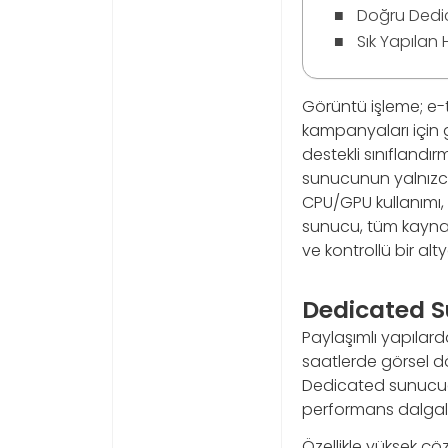
Doğru Dedic
Sık Yapılan 
Görüntü işleme; e-
kampanyaları için 
destekli sınıflandı
sunucunun yalnızc
CPU/GPU kullanımı,
sunucu, tüm kaynakl
ve kontrollü bir alt
Dedicated S
Paylaşımlı yapılarda
saatlerde görsel dö
Dedicated sunucuda 
performans dalgal
Özellikle yüksek ç