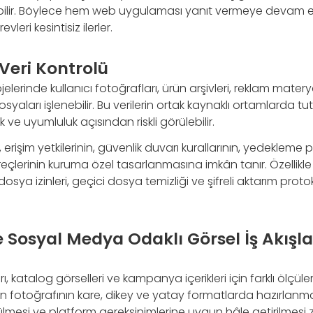
abilir. Böylece hem web uygulaması yanıt vermeye devam 
leri kesintisiz ilerler.
Veri Kontrolü
lerinde kullanıcı fotoğrafları, ürün arşivleri, reklam matery
aları işlenebilir. Bu verilerin ortak kaynaklı ortamlarda tu
 ve uyumluluk açısından riskli görülebilir.
rişim yetkilerinin, güvenlik duvarı kurallarının, yedekleme po
lerinin kuruma özel tasarlanmasına imkân tanır. Özellikle 
osya izinleri, geçici dosya temizliği ve şifreli aktarım proto
 Sosyal Medya Odaklı Görsel İş Akışl
, katalog görselleri ve kampanya içerikleri için farklı ölçül
rün fotoğrafının kare, dikey ve yatay formatlarda hazırlanm
lmesi ve platform gereksinimlerine uygun hâle getirilmesi 