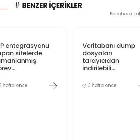
BENZER İÇERIKLER
Facebook kate
RP entegrasyonu
Veritabanı dump
pan sitelerde
dosyaları
amanlanmış
tarayıcıdan
rev...
indirilebili...
3 hafta önce
3 hafta önce