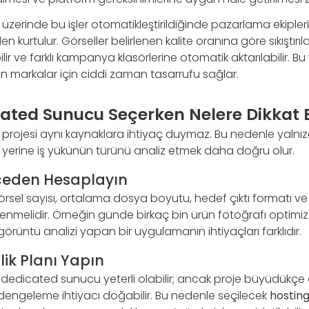
zerinde bu işler otomatikleştirildiğinde pazarlama ekiple
urtulur. Görseller belirlenen kalite oranına göre sıkıştırılab
lir ve farklı kampanya klasörlerine otomatik aktarılabilir. Bu 
n markalar için ciddi zaman tasarrufu sağlar.
ated Sunucu Seçerken Nelere Dikkat E
projesi aynı kaynaklara ihtiyaç duymaz. Bu nedenle yalnızca
yerine iş yükünün türünü analiz etmek daha doğru olur.
ceden Hesaplayın
örsel sayısı, ortalama dosya boyutu, hedef çıktı formatı ve
lirlenmelidir. Örneğin günde birkaç bin ürün fotoğrafı optimi
görüntü analizi yapan bir uygulamanın ihtiyaçları farklıdır.
lik Planı Yapın
r dedicated sunucu yeterli olabilir; ancak proje büyüdükç
engeleme ihtiyacı doğabilir. Bu nedenle seçilecek
hostin