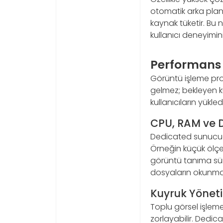
otomatik arka plan
kaynak tüketir. Bu 
kullanıcı deneyimin
Performans 
Görüntü işleme pr
gelmez; bekleyen k
kullanıcıların yük
CPU, RAM ve D
Dedicated sunucuda 
Örneğin küçük ölçekl
görüntü tanıma süre
dosyaların okunması
Kuyruk Yöneti
Toplu görsel işlem
zorlayabilir. Dedic