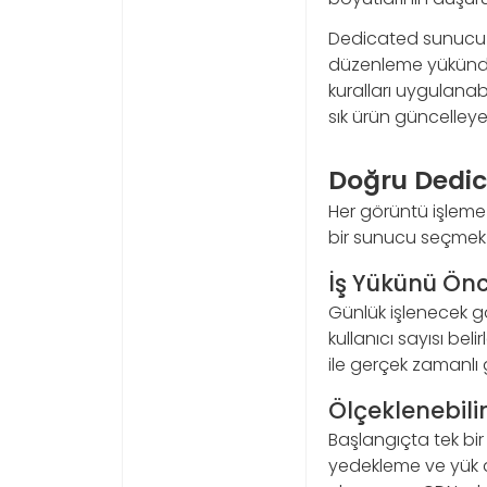
Dedicated sunucu ü
düzenleme yükünden k
kuralları uygulanabi
sık ürün güncelleye
Doğru Dedic
Her görüntü işleme 
bir sunucu seçmek 
İş Yükünü Ön
Günlük işlenecek g
kullanıcı sayısı be
ile gerçek zamanlı 
Ölçeklenebilir
Başlangıçta tek bi
yedekleme ve yük d