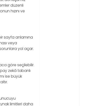
emler düzenli
onun hızını ve
ir sayfa anlamına
ması veya
sorunlara yol açar.
ca göre seçilebilir.
yapay zekâ tabanlı
ımı ise büyük
ltır.
 sunucuyu
ynak limitleri daha