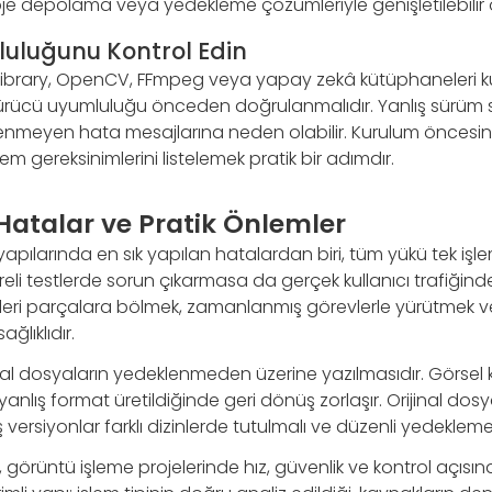
je depolama veya yedekleme çözümleriyle genişletilebilir 
uluğunu Kontrol Edin
ibrary, OpenCV, FFmpeg veya yapay zekâ kütüphaneleri ku
 sürücü uyumluluğu önceden doğrulanmalıdır. Yanlış sürüm
nmeyen hata mesajlarına neden olabilir. Kurulum öncesin
em gereksinimlerini listelemek pratik bir adımdır.
Hatalar ve Pratik Önlemler
apılarında en sık yapılan hatalardan biri, tüm yükü tek işle
reli testlerde sorun çıkarmasa da gerçek kullanıcı trafiği
. İşleri parçalara bölmek, zamanlanmış görevlerle yürütmek ve 
lıklıdır.
jinal dosyaların yedeklenmeden üzerine yazılmasıdır. Görsel k
lış format üretildiğinde geri dönüş zorlaşır. Orijinal dosya
 versiyonlar farklı dizinlerde tutulmalı ve düzenli yedekleme
örüntü işleme projelerinde hız, güvenlik ve kontrol açısın