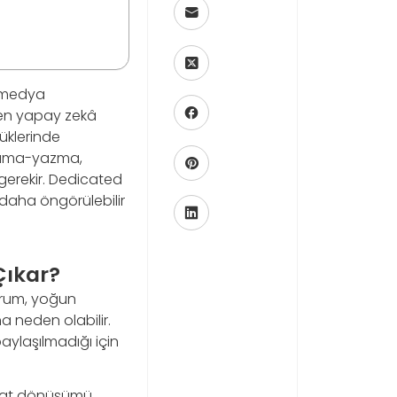
l medya
den yapay zekâ
yüklerinde
okuma-yazma,
gerekir. Dedicated
 daha öngörülebilir
Çıkar?
durum, yoğun
a neden olabilir.
aylaşılmadığı için
rmat dönüşümü,