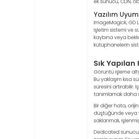
ek sunucu, CDN, ob
Yazılım Uyuml
ImageMagick, GD L
işletim sistemi ve
kaybına veya bekle
kütüphanelerin sist
Sık Yapılan 
Görüntü işleme alty
Bu yaklaşım kısa sü
süresini artırabilir
tanımlamak daha sağ
Bir diğer hata, ori
düştüğünde veya yan
saklanmalı, işlenmiş
Dedicated sunucu, g