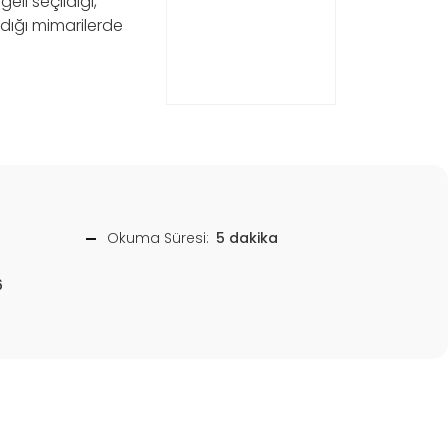
eli seçildiği,
dığı mimarilerde
Okuma Süresi:
5 dakika
6