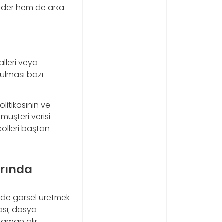
eder hem de arka
alleri veya
tulması bazı
litikasının ve
müşteri verisi
kolleri baştan
arında
erde görsel üretmek
ası; dosya
zaman alır.