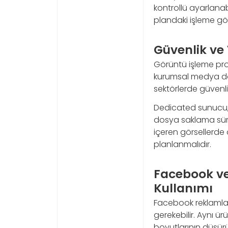
kontrollü ayarlan
plandaki işleme görev
Güvenlik ve 
Görüntü işleme proje
kurumsal medya dosy
sektörlerde güvenlik
Dedicated sunucu, e
dosya saklama süreç
içeren görsellerde d
planlanmalıdır.
Facebook ve
Kullanımı
Facebook reklamları
gerekebilir. Aynı ü
boyutlarının düşürü