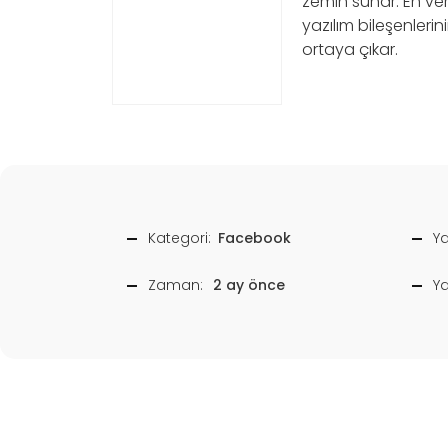
zemin sunar. En veri
yazılım bileşenler
ortaya çıkar.
Kategori:
Facebook
Ya
Zaman:
2 ay önce
Y