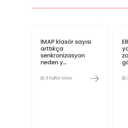
IMAP klasör sayısı
E
arttıkça
ya
senkronizasyon
z
neden y...
gö
3 hafta önce