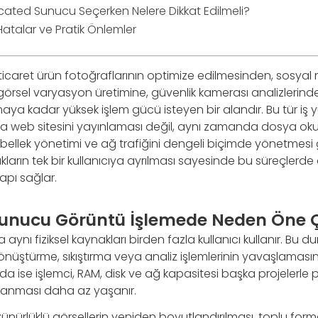
ated Sunucu Seçerken Nelere Dikkat Edilmeli?
Hatalar ve Pratik Önlemler
ticaret ürün fotoğraflarının optimize edilmesinden, sosya
görsel varyasyon üretimine, güvenlik kamerası analizlerin
rmaya kadar yüksek işlem gücü isteyen bir alandır. Bu tür iş 
a web sitesini yayınlaması değil, aynı zamanda dosya 
 bellek yönetimi ve ağ trafiğini dengeli biçimde yönetmesi 
arın tek bir kullanıcıya ayrılması sayesinde bu süreçlerde
yapı sağlar.
unucu Görüntü İşlemede Neden Öne 
 aynı fiziksel kaynakları birden fazla kullanıcı kullanır. Bu 
nüştürme, sıkıştırma veya analiz işlemlerinin yavaşlamasın
ise işlemci, RAM, disk ve ağ kapasitesi başka projelerle p
anması daha az yaşanır.
özünürlüklü görsellerin yeniden boyutlandırılması, toplu fo