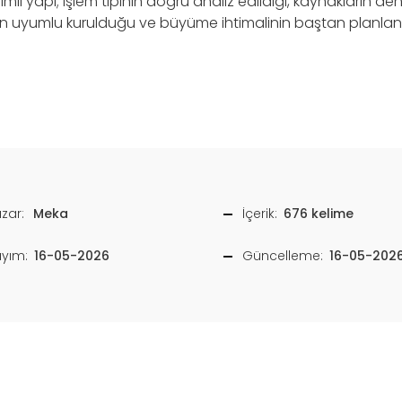
mli yapı; işlem tipinin doğru analiz edildiği, kaynakların deng
inin uyumlu kurulduğu ve büyüme ihtimalinin baştan planlan
zar:
Meka
İçerik:
676 kelime
ayım:
16-05-2026
Güncelleme:
16-05-202