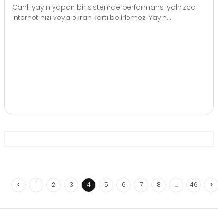
Canlı yayın yapan bir sistemde performansı yalnızca
internet hızı veya ekran kartı belirlemez. Yayın...
1
2
3
4
5
6
7
8
…
46