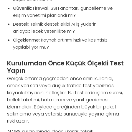
Güvenlik:
Firewall, SSH anahtarı, güncelleme ve
erişim yönetimi planlandı mı?
Destek:
Teknik destek ekibi AI iş yüklerini
anlayabilecek yeterlilikte mi?
Ölçeklenme:
Kaynak artırımı hızlı ve kesintisiz
yapılabiliyor mu?
Kurulumdan Önce Küçük Ölçekli Test
Yapın
Gerçek ortama geçmeden önce sınırlı kullanıcı,
örnek veri seti veya düşük trafikle test yapılması
kaynak ihtiyacını netleştirir. Bu testlerde işlem süresi,
bellek tüketimi, hata oranı ve yanıt gecikmesi
izlenmelidir. Böylece gereğinden büyük bir paket
satın alma veya yetersiz sunucuyla yayına çıkma
riski azalır.
AI VPS kullanımında doğru karar; teknik